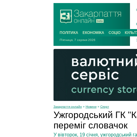
ПОЛІТИКА
ЕКОНОМІКА
СОЦІО
КУЛЬТ
П'ятниця, 7 серпня 2026
Закарпаття онлайн
»
Новини
»
Спорт
Ужгородський ГК "Ка
переміг словачок
У вівторок, 19 січня, ужгородський г