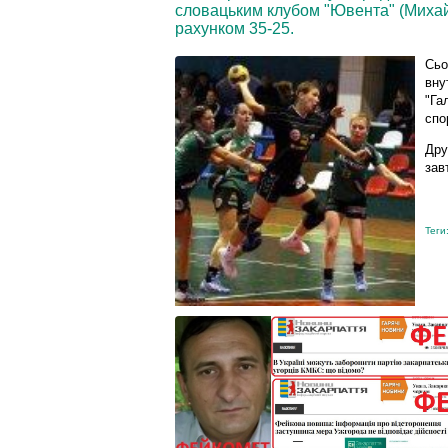
словацьким клубом "Ювента" (Михай
рахунком 35-25.
Сьо
вну
"Га
спо
Дру
завт
Теги