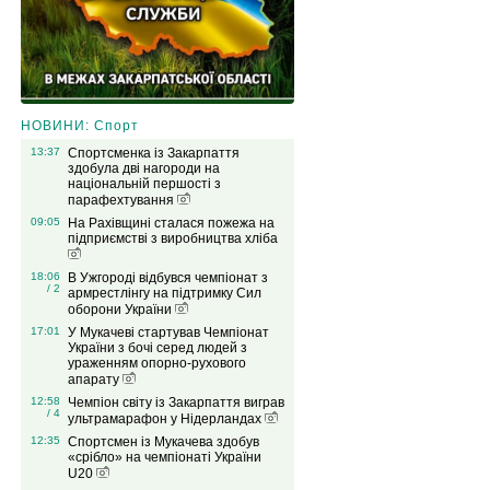
НОВИНИ: Спорт
13:37
Спортсменка із Закарпаття
здобула дві нагороди на
національній першості з
парафехтування
09:05
На Рахівщині сталася пожежа на
підприємстві з виробництва хліба
18:06
В Ужгороді відбувся чемпіонат з
/ 2
армрестлінгу на підтримку Сил
оборони України
17:01
У Мукачеві стартував Чемпіонат
України з бочі серед людей з
ураженням опорно-рухового
апарату
12:58
Чемпіон світу із Закарпаття виграв
/ 4
ультрамарафон у Нідерландах
12:35
Спортсмен із Мукачева здобув
«срібло» на чемпіонаті України
U20