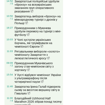
14:52
Закарпатські поліцейські здобули
/ 5
«бронзу» на всеукраїнських
змаганнях груп оперативного
реагування
10:50
Закарпатець виборов «бронзу» на
/ 1
міжнародному турнірі з дронів у
Польщі
16:27
Прикордонники з Мукачева
здобули перемогу на турнірі з міні-
футболу
10:03
У Чопі зустріли українських
борчинь, які тріумфували на
чемпіонаті Європи
11:03
Рятувальники вибороли «золото»
чемпіонату Закарпаття з
легкоатлетичного кросу
09:09
Прикордонник Мукачівського
/ 2
загону став чемпіоном світу з
хортингу
15:54
У Хусті відбувся чемпіонат України
з ультрамарафону після
чотирирічної паузи
11:46
Закарпатка Ірина Галай підкорила
сьому за висотою вершину світу в
Гімалаях
11:00
Благодійний Uzhhorod Half
/ 4
Marathon 2026 зібрав понад тисячу