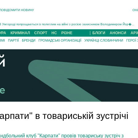
ПОВІДОМИТИ НОВИНУ
ОН
Інструктора районного ТЦК на Закарпатті судитимуть за обвинуваченням у катув...
В Ужгороді попрощаються із полеглим на війні з росією захисником Володимиром Йор�...
В Ужгороді 5 серпня попрощаються із захисником Богданом Югасом, який два роки �...
УРА
КРИМІНАЛ
СПОРТ
НС
РІЗНЕ
БЛОГИ
АНОНСИ
АРХ
Підтвердили загибель захисника із Нанкова на Хустщині Юліана Гербея (ФОТО)[/gree...
ЗМІ
ПАРТІЇ
БРЕНДИ
ГРОМАДСЬКІ ОРГАНІЗАЦІЇ
УКРАЇНЦІ СЛОВАЧЧИНИ
ГЕРОЇ
На війні з рф поліг військовий з Виноградова Ігнат Роздяловський (ФОТО)...
На Хустщині внаслідок ДТП за участі трьох авто постраждали 13 людей (ФОТО)...
Інструктора районного ТЦК на Закарпатті судитимуть за обвинувачен...
рпати" в товариській зустрічі
андбольний клуб "Карпати" провів товариську зустріч з