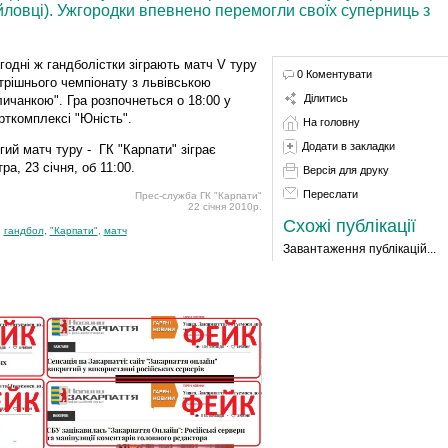
ловці). Ужгородки впевнено перемогли своїх суперниць з
годні ж гандболістки зіграють матч V туру
0 Коментувати
трішнього чемпіонату з львівською
Ділитись
личанкою". Гра розпочнеться о 18:00 у
рткомплексі "Юність".
На головну
Додати в закладки
гий матч туру - ГК "Карпати" зіграє
ра, 23 січня, об 11:00.
Версія для друку
Переслати
Прес-служба ГК "Карпати"
22 січня 2010р.
Схожі публікації
:
гандбол
,
"Карпати"
,
матч
Завантаження публікацій...