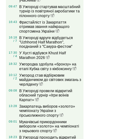
учасників
09:47
В Ужгороді стартував масштабний
турнір із повітряної акробатики та
пілонного спорту
16:43
Фристайліст із Закарпаття
отримав звання найкращого
спортсмена України
16:18
В Ужгороді вдруге відбудеться
/ 7
"Uzhhorod Half Marathon",
поєднаний з "Сакура-фестом"
17:30
У Хусті відбувся Khust Half
/ 4
Marathon 2026
18:32
Ужгородка здобула «бронзу» на
етапі Кубка світу з кікбоксингу
10:12
Ужгород став відбірковим
/ 2
майданчиком до світових змагань з
черліденгу
09:08
В Ужгороді провели відкритий
обласний турнір «Ігри воїнів
Карпат»
13:28
Закарпатець виборов «золото»
чемпіонату України з
гірськолижного спорту
09:01
Мукачівські прикордонники
вибороли «золото» на чемпіонаті
з гирьового спорту
18:23
В Ужгороді проходить відкритий