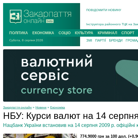
ПОВІДОМИТИ НОВИНУ
На війні загинув 26-річний військо
Інструктора районного ТЦК на Зак
В Ужгороді попрощаються із полег
ПОЛІТИКА
ЕКОНОМІКА
СОЦІО
КУЛЬТУРА
КРИМІНАЛ
СПОРТ
В Ужгороді 5 серпня попрощаються
Субота, 8 серпня 2026
ЗМІ
ПАРТІЇ
БРЕНДИ
ГРОМАД
Підтвердили загибель захисника і
На війні з рф поліг військовий з 
На війні загинув 26-річний військо
Закарпаття онлайн
»
Новини
»
Економіка
НБУ: Курси валют на 14 серпн
Нацбанк України встановив на 14 серпня 2009 р. офіційні к
774,9000 грн за 100 дол. (+0,9