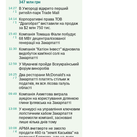
347 млн грн
14:27
В Ужгороді відкрито перший
/ 1
ритейл-парк Trade Mall
14:14
Корпоративні права ТОВ
/ 1
"Драгобрат" виставили на продаж
за $2 млн 750 тис.
15:40
Компанія Томаша Фіали побудує
/ 1
68 МВт децентралізованої
генерації на Закарпатті
11:30
Компанія "Катіон Інвест" відновила
видобуток кам'яної солі на
Закарпатті
12:59
У Мукачеві пройде Всеукраїнський
форум виноробів
16:25
Два ресторани McDonald's на
/ 7
Закарпатті платять стільки ж
податків, як вся лісова галузь
області
09:49
Компанія Ахметова виграла
аукціон на користування ділянкою
глини Ірлявська на Закарпатті
13:08
У конкурсі на управління ключовим
логістичним хабом Закарпаття
перемогли компанії, засновані
лише кілька днів тому
10:08
АРМА вчетверте не змогло
/ 4
продати 460 га "землі Каськіва" на