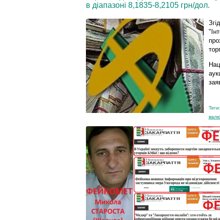
в діапазоні 8,1835-8,2105 грн/дол.
Згі
"Ін
про
тор
Нац
аук
зая
Теги
валю