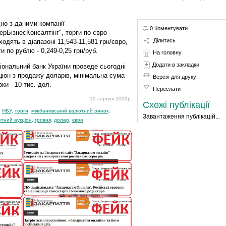
дно з даними компанії
0 Коментувати
терБізнесКонсалтінг", торги по євро
Ділитись
ходять в діапазоні 11,543-11,581 грн/євро,
ги по рублю - 0,249-0,25 грн/руб.
На головну
Додати в закладки
іональний банк України проведе сьогодні
ціон з продажу доларів, мінімальна сума
Версія для друку
вки - 10 тис. дол.
Переслати
12 серпня 2009р.
Схожі публікації
:
НБУ
,
торги
,
міжбанківський валютний ринок
,
Завантаження публікацій...
тний аукціон
,
гривня
,
долар
,
євро