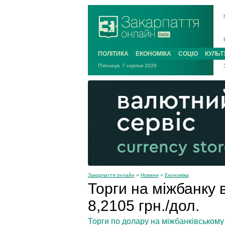
ПОЛІТИКА
ЕКОНОМІКА
СОЦІО
КУЛЬТ
П'ятниця, 7 серпня 2026
Закарпаття онлайн
»
Новини
»
Економіка
Торги на міжбанку в
8,2105 грн./дол.
Торги по долару на міжбанківському