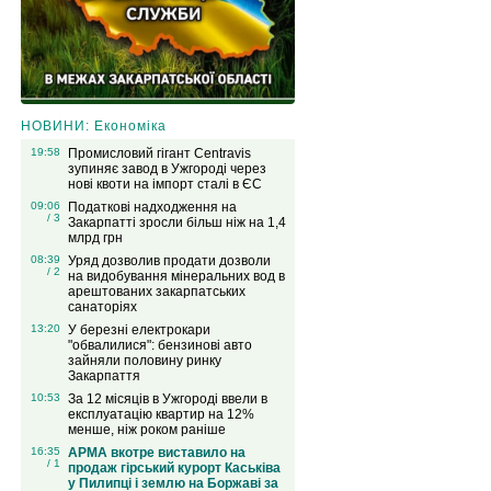
НОВИНИ: Економіка
19:58
Промисловий гігант Centravis
зупиняє завод в Ужгороді через
нові квоти на імпорт сталі в ЄС
09:06
Податкові надходження на
/ 3
Закарпатті зросли більш ніж на 1,4
млрд грн
08:39
Уряд дозволив продати дозволи
/ 2
на видобування мінеральних вод в
арештованих закарпатських
санаторіях
13:20
У березні електрокари
"обвалилися": бензинові авто
зайняли половину ринку
Закарпаття
10:53
За 12 місяців в Ужгороді ввели в
експлуатацію квартир на 12%
менше, ніж роком раніше
16:35
АРМА вкотре виставило на
/ 1
продаж гірський курорт Каськіва
у Пилипці і землю на Боржаві за