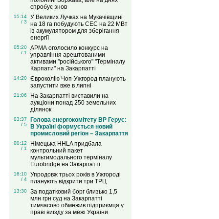
полонині Боржава, але на днях
спробує знов
15:14
У Великих Лучках на Мукачівщині
/ 3
на 18 га побудують СЕС на 22 МВт
із акумулятором для зберігання
енергії
05:20
АРМА оголосило конкурс на
/ 1
управління арештованими
активами "російського" "Терміналу
Карпати" на Закарпатті
14:20
Євроколію Чоп-Ужгород планують
запустити вже в липні
21:06
На Закарпатті виставили на
аукціони понад 250 земельних
ділянок
03:37
Голова енергокомітету ВР Герус:
/ 5
В Україні формується новий
промисловий регіон – Закарпаття
00:12
Німецька HHLA придбала
/ 1
контрольний пакет
мультимодального терміналу
Eurobridge на Закарпатті
16:10
Упродовж трьох років в Ужгороді
/ 4
планують відкрити три ТРЦ
13:30
За податковий борг близько 1,5
млн грн суд на Закарпатті
тимчасово обмежив підприємця у
праві виїзду за межі України