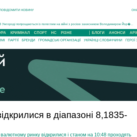
ПОВІДОМИТИ НОВИНУ
ОН
Інструктора районного ТЦК на Закарпатті судитимуть за обвинуваченням у катув...
В Ужгороді попрощаються із полеглим на війні з росією захисником Володимиром Йор�...
В Ужгороді 5 серпня попрощаються із захисником Богданом Югасом, який два роки �...
УРА
КРИМІНАЛ
СПОРТ
НС
РІЗНЕ
БЛОГИ
АНОНСИ
АРХ
Підтвердили загибель захисника із Нанкова на Хустщині Юліана Гербея (ФОТО)[/gree...
ЗМІ
ПАРТІЇ
БРЕНДИ
ГРОМАДСЬКІ ОРГАНІЗАЦІЇ
УКРАЇНЦІ СЛОВАЧЧИНИ
ГЕРОЇ
На війні з рф поліг військовий з Виноградова Ігнат Роздяловський (ФОТО)...
На Хустщині внаслідок ДТП за участі трьох авто постраждали 13 людей (ФОТО)...
Інструктора районного ТЦК на Закарпатті судитимуть за обвинувачен...
ідкрилися в діапазоні 8,1835-
 валютному ринку відкрилися і станом на 10:48 проходять