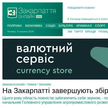
ПОВІДОМИТИ НОВИНУ
Інструктора районного ТЦК на Зак
В Ужгороді попрощаються із полег
В Ужгороді 5 серпня попрощаються
ПОЛІТИКА
ЕКОНОМІКА
СОЦІО
КУЛЬТУРА
КРИМІНАЛ
СПОРТ
Підтвердили загибель захисника і
Четвер, 6 серпня 2026
ЗМІ
ПАРТІЇ
БРЕНДИ
ГРОМАД
На війні з рф поліг військовий з 
На Хустщині внаслідок ДТП за уча
Інструктора районного ТЦК на Зак
Закарпаття онлайн
»
Новини
»
Економіка
На Закарпатті завершують збі
Цього року область повністю забезпечить себе зерном, - по
начальник Головного управління агропромислового розвит