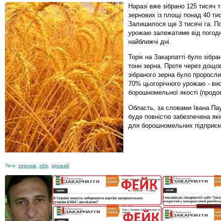
Наразі вже зібрано 125 тисяч т
зернових із площі понад 40 тис
Залишилося ще 3 тисячі га. П
урожаю залежатиме від погодн
найближчі дні.
Торік на Закарпатті було зібра
тонн зерна. Проте через дощо
зібраного зерна було проросл
70% цьогорічного урожаю - ви
борошномельної якості (продо
Область, за словами Івана Пау
буде повністю забезпечена як
для борошномельних підприєм
Теги:
зернові
,
збір
,
урожай