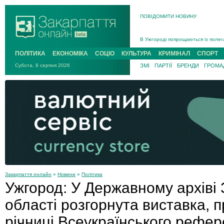
ПОВІДОМИТИ НОВИНУ
Інструктора районного ТЦК на Зак
В Ужгороді попрощаються із полег
В Ужгороді 5 серпня попрощаються
ПОЛІТИКА
ЕКОНОМІКА
СОЦІО
КУЛЬТУРА
КРИМІНАЛ
СПОРТ
Підтвердили загибель захисника і
Субота, 8 серпня 2026
ЗМІ
ПАРТІЇ
БРЕНДИ
ГРОМАД
На війні з рф поліг військовий з 
На Хустщині внаслідок ДТП за уча
Інструктора районного ТЦК на Зак
Закарпаття онлайн
»
Новини
»
Політика
Ужгород: У Державному архіві 
області розгорнута виставка, п
річниці Всеукраїнського рефе