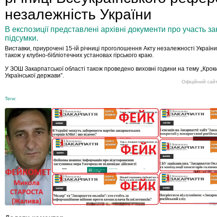
незалежність України
В експозиції представлені архівні документи про участь з
підсумки.
Виставки, приурочені 15-ій річниці проголошення Акту незалежності України
також у клубно-бібліотечних установах гірського краю.
У ЗОШ Закарпатської області також проведено виховні години на тему „Кро
Української держави”.
Офіційний сай
Теги: