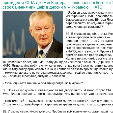
президента США Джиммі Картера з національної безпеки З
своє бачення нинішніх відносин між Україною і НАТО.
– Як би ви охарактеризували нин
між Україною і НАТО, особливо п
брюссельських заяв Віктора Яну
передчасність приєднання Украї
щодо членства в альянсі?
ЗБ: Я б сказав, що підготовка Укр
альянс просувається непогано. 
оборони говорить, що його відо
просунулося в цьому відношенні. 
сказав, що рівень готовності Укр
з НАТО досить високий. Проте в
прем`єр-міністр Віктор Янукович
Україна не має наміру вступати в
зацікавлена в приєднанні до Плану дій щодо членства в альянсі. Це рішення
НАТО. Якщо країна робить чітку заяву про те, що вона бажає вступити до аль
члени таку заяву приймають. Якщо ж її сигнали свідчать про те, що країна 
– можливо, до цього не готова громадська думка, - тоді це рішення конкретн
ми, наскільки я розумію, вимушені зачекати.
– Як ви оцінюєте нинішню політичну ситуацію в Україні?
ЗБ: Вона незрозуміла. Є очевидною певна дворушність. Я знаю історію СРС
було. Влада розділена, і поки незрозуміло, чим нинішня ситуація закінчитьс
– Прокоментуйте, будь ласка, результати минулого саміту? Чому, всупереч 
Сполучених Штатів Америки, європейські країни не допустили розширення 
ЗБ: У цьому немає нічого дивного. Проблема всіх колективних організацій пол