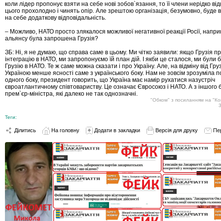
коли лідер пропонує взяти на себе нові зобов`язання, то її члени нерідко ві
цього прохолодно і чинять опір. Але зрештою організація, безумовно, буде
на себе додаткову відповідальність.
– Можливо, НАТО просто злякалося можливої негативної реакції Росії, напри
альянсу була запрошена Грузія?
ЗБ: Ні, я не думаю, що справа саме в цьому. Ми чітко заявили: якщо Грузія 
інтеграцію в НАТО, ми запропонуємо їй план дій. І якби це сталося, ми були 
Грузію в НАТО. Те ж саме можна сказати і про Україну. Але, на відміну від Грузі
Україною менше ясності саме з українського боку. Нам не зовсім зрозуміла п
одного боку, президент говорить, що Україна має намір рухатися назустріч
євроатлантичному співтовариству. Це означає Євросоюз і НАТО. А з іншого б
прем`єр-міністра, які далеко не так однозначні.
"Обком" з посиланням на "К
Теги:
Ділитись
На головну
Додати в закладки
Версія для друку
Пе