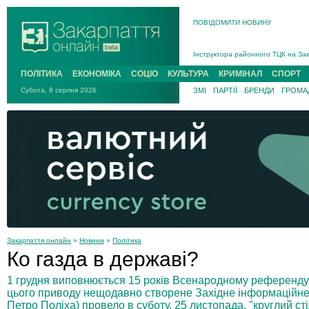
ПОВІДОМИТИ НОВИНУ
На війні загинув 26-річний військо
Інструктора районного ТЦК на Зак
В Ужгороді попрощаються із полег
ПОЛІТИКА
ЕКОНОМІКА
СОЦІО
КУЛЬТУРА
КРИМІНАЛ
СПОРТ
В Ужгороді 5 серпня попрощаються
Субота, 8 серпня 2026
ЗМІ
ПАРТІЇ
БРЕНДИ
ГРОМАД
Підтвердили загибель захисника і
На війні з рф поліг військовий з 
На війні загинув 26-річний військо
Закарпаття онлайн
»
Новини
»
Політика
Ко газда в державі?
1 грудня виповнюється 15 років Всенародному референдум
цього приводу нещодавно створене Західне інформаційне 
Петро Поліха) провело в суботу, 25 листопада, "круглий ст