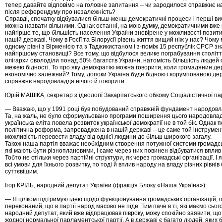
тепер давайте відповімо на головне запитання – чи зародилося справжнє 
після референдуму про незалежність?
Справді, спочатку відбувалися більш-менш демократичні процеси і перші виб
можна назвати вільними. Однак останні, на мою думку, демократичними вже 
найгірше те, що більшість населення України зневірене у можливості позити
нашій державі. Чому в Росії та Білорусії рівень життя вищий ніж у нас? Чом
одному рівні з Вірменією та з Таджикистаном і з-поміж 15 республік СРСР з
найгіршому становищі? Все тому, що відбулося велике пограбування століття
олігархи оволоділи понад 50% багатств України, натомість більшість людей
межею бідності. То про яку демократію можна говорити, коли громадянин де
економічно залежний? Тому, допоки Україна буде бідною і корумпованою д
справжнє народовладдя нічого й говорити.
Юрій МАШІКА, секретар з ідеології Закарпатського обкому Соціалістичної пар
— Вважаю, що у 1991 році був побудований справжній фундамент народовла
Та, на жаль, не було сформульовано програми поширення цього народовлад
українська еліта повела розвиток української демократії не в той бік. Однак
політична реформа, запроваджена в нашій державі – це саме той інструмент
можливість перевести владу від однієї людини до більш широкого загалу.
Також наша партія вважає необхідним створення потужної системи громадсь
які мають бути різноплановими, і саме через них повинен відбуватися вплив
Тобто не стільки через партійні структури, як через громадські організації. 
всі умови для їхнього розвитку, то тоді й вплив народу на владу різних рівні
суттєвішим.
Ігор КРІЛЬ, народний депутат України (фракція Блоку «Наша Україна»):
— Я цілком підтримую ідею щодо функціонування громадських організацій, о
переконаний, що в партії народ масово не піде. Тим паче в ті, які маємо сього
народний депутат, який вже відпрацював півроку, можу спокійно заявити, що
жодної нормальної парламентської партії. А в державі є багато людей, яких 