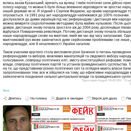
колись казав Кузанський, кричить на вулиці. І якби політичні сили дійсно пр
голосу народу, то можна б було більш впевнено відповідати чи зростає нар
нашій державі чи ні. Я згідний з Сергієм Федакою, що крива народовладдя то
опускається. І в 1991 році акт народовладдя наближався до 100% позначки. 
дослухалися до думки українців під час референдуму і дистанція між народом
можна виміряти соціологічними методами) була майже нульовою. Після цьог
довіри, дистанція знову почала зростати аж до 2004 року, досягнувши пікової
відбулася Помаранчева революція. Потому дистанція знову почала збільшу
наше народовладдя схоже на маятник, який ми час від часу запускаємо. Одн
маятниковий рух може закінчитися дуже серйозними проблемами і не лише
народовладдя, але й незалежності України загалом.
Також учасники круглого столу висловили різні бачення із питань проведен
референдумів та виборів, можливих маніпуляцій та свідомого вибору народу
голосування, співпраці політичних еліт, змісту конституційної реформи, пов
влади, співпраці політичних партій та установ громадянського суспільства. 
на те, що представники різних політичних сил та оглядачі мають власні бач
запропонованих тем, все ж зійшлися на тому, що ефективне народовладдя
забезпечити поєднання сильної центральної влади та громадянського суспі
Підготував Андрій ГАНУСИЧ, "Ста
Теги:
Ділитись
На головну
Додати в закладки
Версія для друку
Пе