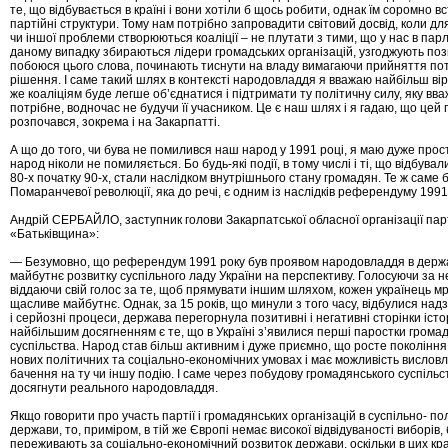
те, що відбувається в країні і вони хотіли б щось робити, однак їм соромно в
партійні структури. Тому нам потрібно запровадити світовий досвід, коли дл
чи іншої проблеми створюються коаліції – не плутати з тими, що у нас в пар
даному випадку збираються лідери громадських організацій, узгоджують позиц
побоюся цього слова, починають тиснути на владу вимагаючи прийняття по
рішення. І саме такий шлях в контексті народовладдя я вважаю найбільш вір
же коаліціям буде легше об’єднатися і підтримати ту політичну силу, яку вв
потрібне, водночас не будучи її учасником. Це є наш шлях і я гадаю, що цей
розпочався, зокрема і на Закарпатті.
А що до того, чи бува не помилився наш народ у 1991 році, я маю дуже прост
народ ніколи не помиляється. Бо будь-які події, в тому числі і ті, що відбува
80-х початку 90-х, стали наслідком внутрішнього стану громадян. Те ж саме бу
Помаранчевої революції, яка до речі, є одним із наслідків референдуму 1991
Андрій СЕРБАЙЛО, заступник голови Закарпатської обласної організації парт
«Батьківщина»:
— Безумовно, що референдум 1991 року був проявом народовладдя в держав
майбутнє розвитку суспільного ладу України на перспективу. Голосуючи за н
віддаючи свій голос за те, щоб прямувати іншим шляхом, кожен українець мр
щасливе майбутнє. Однак, за 15 років, що минули з того часу, відбулися над
і серйозні процеси, держава перегорнула позитивні і негативні сторінки істор
найбільшим досягненням є те, що в Україні з’явилися перші паростки грома
суспільства. Народ став більш активним і дуже приємно, що росте покоління,
нових політичних та соціально-економічних умовах і має можливість вислов
бачення на ту чи іншу подію. І саме через побудову громадянського суспіль
досягнути реального народовладдя.
Якщо говорити про участь партії і громадянських організацій в суспільно- по
держави, то, приміром, в тій же Європі немає високої відвідуваності виборів
переживають за соціально-економічний розвиток держави, оскільки в цих краї