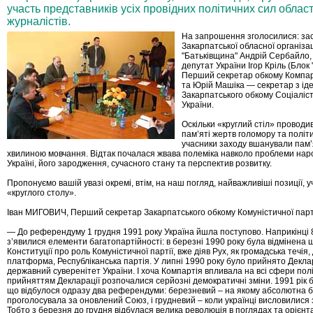
участь представників усіх провідних політичних сил області
журналістів.
На запрошення зголосилися: зас
Закарпатської обласної організаці
"Батьківщина" Андрій Сербайло
депутат України Ігор Кріль (Блок
Перший секретар обкому Компарт
та Юрій Машіка — секретар з іде
Закарпатського обкому Соціаліст
України.
Оскільки «круглий стіл» проводи
пам’яті жертв голомору та політ
учасники заходу вшанували пам’
хвилиною мовчання. Відтак почалася жвава полеміка навколо проблеми нар
Україні, його зародження, сучасного стану та перспектив розвитку.
Пропонуємо вашій увазі окремі, втім, на наш погляд, найважливіші позиції, у
«круглого столу».
Іван МИГОВИЧ, Перший секретар Закарпатського обкому Комуністичної парті
— До референдуму 1 грудня 1991 року Україна йшла поступово. Наприкінці 8
з’явилися елементи багатопартійності: в березні 1990 року була відмінена 
Конституції про роль Комуністичної партії, вже діяв Рух, як громадська течі
платформа, Республіканська партія. У липні 1990 року було прийнято Декл
державний суверенітет України. І хоча Компартія впливала на всі сфери полі
прийняттям Декларації розпочалися серйозні демократичні зміни. 1991 рік б
що відбулося одразу два референдуми: березневий – на якому абсолютна б
проголосувала за оновлений Союз, і грудневий – коли українці висловилися 
Тобто з березня до грудня відбулася велика революція в поглядах та орієнта