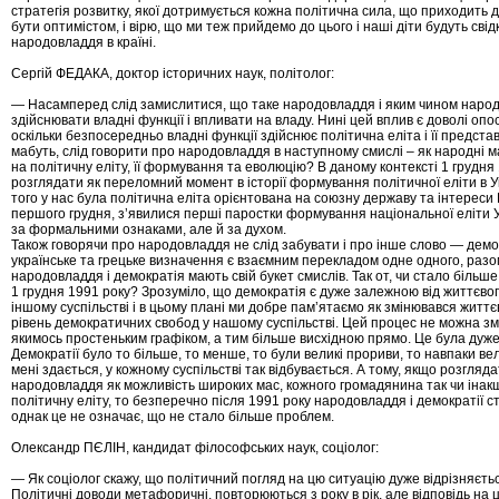
стратегія розвитку, якої дотримується кожна політична сила, що приходить д
бути оптимістом, і вірю, що ми теж прийдемо до цього і наші діти будуть сві
народовладдя в країні.
Сергій ФЕДАКА, доктор історичних наук, політолог:
— Насамперед слід замислитися, що таке народовладдя і яким чином народ
здійснювати владні функції і впливати на владу. Нині цей вплив є доволі оп
оскільки безпосередньо владні функції здійснює політична еліта і її представ
мабуть, слід говорити про народовладдя в наступному смислі – як народні 
на політичну еліту, її формування та еволюцію? В даному контексті 1 грудн
розглядати як переломний момент в історії формування політичної еліти в У
того у нас була політична еліта орієнтована на союзну державу та інтереси 
першого грудня, з’явилися перші паростки формування національної еліти 
за формальними ознаками, але й за духом.
Також говорячи про народовладдя не слід забувати і про інше слово — демок
українське та грецьке визначення є взаємним перекладом одне одного, разом
народовладдя і демократія мають свій букет смислів. Так от, чи стало більше
1 грудня 1991 року? Зрозуміло, що демократія є дуже залежною від життєвог
іншому суспільстві і в цьому плані ми добре пам’ятаємо як змінювався життєв
рівень демократичних свобод у нашому суспільстві. Цей процес не можна з
якимось простеньким графіком, а тим більше висхідною прямо. Це була дуже
Демократії було то більше, то менше, то були великі прориви, то навпаки ве
мені здається, у кожному суспільстві так відбувається. А тому, якщо розгляд
народовладдя як можливість широких мас, кожного громадянина так чи інак
політичну еліту, то безперечно після 1991 року народовладдя і демократії с
однак це не означає, що не стало більше проблем.
Олександр ПЄЛІН, кандидат філософських наук, соціолог:
— Як соціолог скажу, що політичний погляд на цю ситуацію дуже відрізняєтьс
Політичні доводи метафоричні, повторюються з року в рік, але відповідь на 