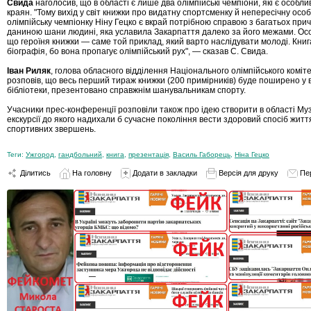
Свида
наголосив, що в області є лише два олімпійські чемпіони, які є особли
краян. "Тому вихід у світ книжки про видатну спортсменку й непересічну особ
олімпійську чемпіонку Ніну Гецко є вкрай потрібною справою з багатьох прич
даниною шани людині, яка уславила Закарпаття далеко за його межами. Ос
що героїня книжки — саме той приклад, який варто наслідувати молоді. Книг
біографія, бо вона пропагує олімпійський рух", — сказав С. Свида.
Іван Р
иляк
, голова обласного відділення Національного олімпійського коміт
розповів, що весь перший тираж книжки (200 примірників) буде поширено у в
бібліотеки, презентовано справжнім шанувальникам спорту.
Учасники прес-конференції розповіли також про ідею створити в області Муз
екскурсії до якого надихали б сучасне покоління вести здоровий спосіб житт
спортивних звершень.
Теги:
Ужгород
,
гандбольний
,
книга
,
презентація
,
Василь Габорець
,
Ніна Гецко
Ділитись
На головну
Додати в закладки
Версія для друку
Пе