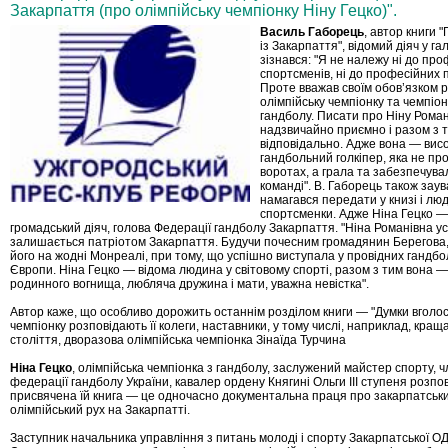
Закарпаття (про олімпійську чемпіонку Ніну Гецко)".
Василь Габорець
, автор книги 
із Закарпаття", відомий діяч у га
зізнався: "Я не належу ні до пр
спортсменів, ні до професійних 
Проте вважав своїм обов’язком 
олімпійську чемпіонку та чемпіонк
гандболу. Писати про Ніну Роман
надзвичайно приємно і разом з 
відповідально. Адже вона — вис
гандбольний голкіпер, яка не пр
воротах, а грала та забезпечувал
команді". В. Габорець також зау
намагався передати у книзі і люд
спортсменки. Адже Ніна Гецко —
громадський діяч, голова Федерації гандболу Закарпаття. "Ніна Романівна у
залишається патріотом Закарпаття. Будучи почесним громадянин Берегова,
його на жодні Монреалі, при тому, що успішно виступала у провідних гандбо
Європи. Ніна Гецко — відома людина у світовому спорті, разом з тим вона 
родинного вогнища, любляча дружина і мати, уважна невістка".
Автор каже, що особливо дорожить останнім розділом книги — "Думки вголос
чемпіонку розповідають її колеги, наставники, у тому числі, наприклад, кращ
століття, дворазова олімпійська чемпіонка Зінаїда Турчина
Ніна Гецко
, олімпійська чемпіонка з гандболу, заслужений майстер спорту, ч
федерації гандболу України, кавалер ордену Княгині Ольги ІІІ ступеня розпо
присвячена їй книга — це одночасно документальна праця про закарпатськи
олімпійський рух на Закарпатті.
Заступник начальника управління з питань молоді і спорту Закарпатської О