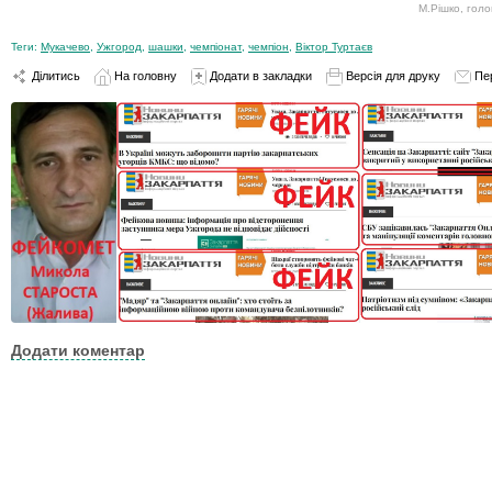
М.Рішко, голо
Теги:
Мукачево
,
Ужгород
,
шашки
,
чемпіонат
,
чемпіон
,
Віктор Туртаєв
Ділитись
На головну
Додати в закладки
Версія для друку
Пе
Додати коментар