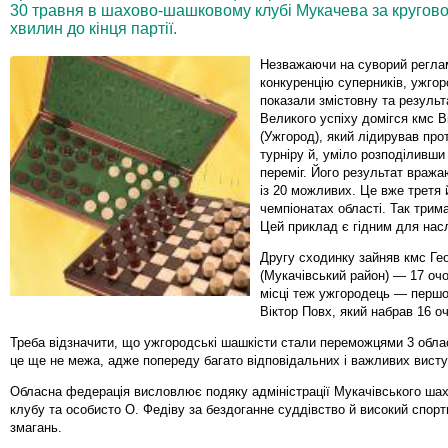
30 травня в шахово-шашковому клубі Мукачева за кругов
хвилин до кінця партії.
Незважаючи на суворий реглам
конкуренцію суперників, ужгор
показали змістовну та результ
Великого успіху домігся кмс В
(Ужгород), який лідирував про
турніру й, уміло розподіливши
переміг. Його результат враж
із 20 можливих. Це вже третя 
чемпіонатах області. Так трим
Цей приклад є гідним для нас
Другу сходинку зайняв кмс Ге
(Мукачівський район) — 17 оч
місці теж ужгородець — перш
Віктор Повх, який набрав 16 оч
Треба відзначити, що ужгородські шашкісти стали переможцями 3 обласн
це ще не межа, адже попереду багато відповідальних і важливих висту
Обласна федерація висловлює подяку адміністрації Мукачівського ша
клубу та особисто О. Федіву за бездоганне суддівство й високий спорт
змагань.