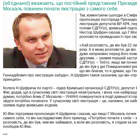
(об'єднаної) вважають, що постійний представник Президе
Москаль повинен почати люстрацію з самого себе.
Так, коментуючи сьогодні в Сімф
пропозицію постпреда Президе
люстрацію депутатів ВР АРК, пе
голови СДПУ(о), кримський парл
Нестор Шуфрич сказав, що Г.Мо
розповісти громадськості про св
«Хай розповість, де він був 22 
року. А я можу розповісти, де він 
дуже неприємно перед його по
друзями, – заявив перший засту
СДПУ(о). – Тобто, якщо ми почн
де він був у дні Помаранчевої ре
що він благав, то я думаю, що Ге
Геннадійович про люстрацію забуде». Н.Шуфрич також зазначив, що він «пр
принципі».
Колега Н.Шуфрича по партії – лідер Кримської організації СДПУ(о), депута
Фікс додав, що в сучасному світі люстрація неактуальна, і вона «не найкраща
думаю, потрібно йому (Г.Москалю – УНІАН) повернутися в події давньої історії
звідти потрібно починати. У сучасному світі люстрація – це, напевно, не най
заявив лідер кримських есдеків.
Ю.Фікс підтримав пропозицію Н.Шуфрича і сказав, що якщо Г.Москаль почне
самого себе, то він наслідуватиме його приклад. «Потрібно почати з себе – х
розповість, де він був, чим він займався, а коли він розповість, я слідом за ни
пообіцяв Ю.Фікс.
***