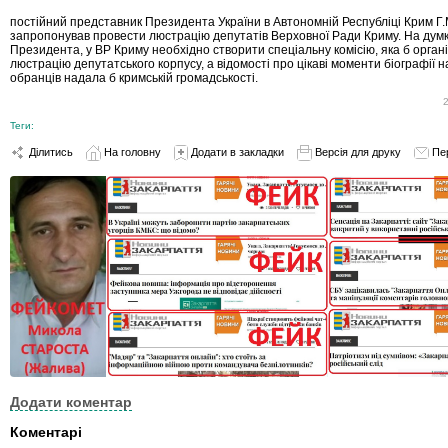
постійний представник Президента України в Автономній Республіці Крим Г
запропонував провести люстрацію депутатів Верховної Ради Криму. На дум
Президента, у ВР Криму необхідно створити спеціальну комісію, яка б орган
люстрацію депутатського корпусу, а відомості про цікаві моменти біографії 
обранців надала б кримській громадськості.
Теги:
Ділитись
На головну
Додати в закладки
Версія для друку
Пе
Додати коментар
Коментарі