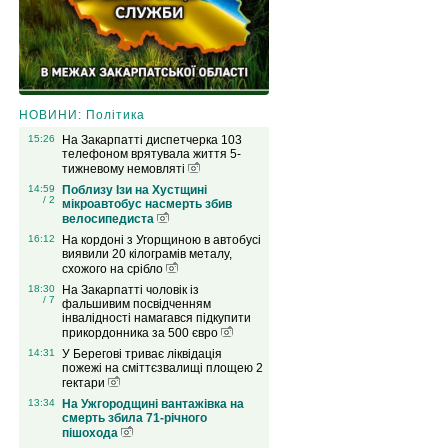
НОВИНИ: Політика
15:26
На Закарпатті диспетчерка 103
телефоном врятувала життя 5-
тижневому немовляті
14:59
Поблизу Ізи на Хустщині
/ 2
мікроавтобус насмерть збив
велосипедиста
16:12
На кордоні з Угорщиною в автобусі
виявили 20 кілограмів металу,
схожого на срібло
18:30
На Закарпатті чоловік із
/ 7
фальшивим посвідченням
інвалідності намагався підкупити
прикордонника за 500 євро
14:31
У Берегові триває ліквідація
пожежі на сміттєзвалищі площею 2
гектари
13:34
На Ужгородщині вантажівка на
смерть збила 71-річного
пішохода