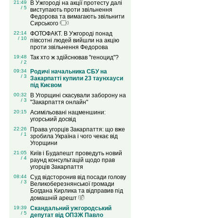
21:49
В Ужгороді на акції протесту далі
/ 5
виступають проти звільнення
Федорова та вимагають звільнити
Сирського
22:14
ФОТОФАКТ. В Ужгороді понад
/ 10
півсотні людей вийшли на акцію
проти звільнення Федорова
19:48
Так хто ж здійснював "геноцид"?
/ 2
09:34
Родичі начальника СБУ на
/ 3
Закарпатті купили 23 таунхауси
під Києвом
00:32
В Угорщині скасували заборону на
/ 3
"Закарпаття онлайн"
20:15
Асимільовані нацменшини:
угорський досвід
22:26
Права угорців Закарпаття: що вже
/ 1
зробила Україна і чого чекає від
Угорщини
21:05
Київ і Будапешт проведуть новий
/ 4
раунд консультацій щодо прав
угорців Закарпаття
08:44
Суд відсторонив від посади голову
/ 3
Великоберезнянської громади
Богдана Кирлика та відправив під
домашній арешт
19:39
Скандальний ужгородський
/ 5
депутат від ОПЗЖ Павло