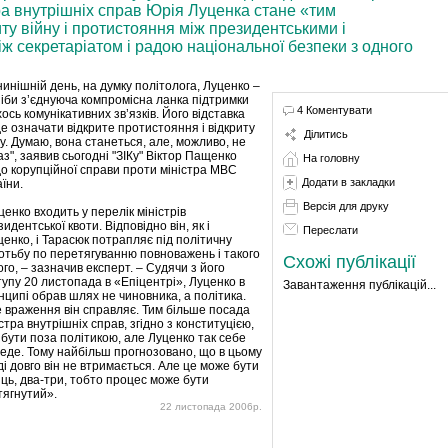
а внутрішніх справ Юрія Луценка стане «тим
ту війну і протистояння між президентськими і
ж секретаріатом і радою національної безпеки з одного
нинішній день, на думку політолога, Луценко –
ніби з’єднуюча компромісна ланка підтримки
4 Коментувати
ось комунікативних зв’язків. Його відставка
де означати відкрите протистояння і відкриту
Ділитись
у. Думаю, вона станеться, але, можливо, не
з", заявив сьогодні "ЗІКу" Віктор Пащенко
На головну
о корупційної справи проти міністра МВС
Додати в закладки
їни.
Версія для друку
енко входить у перелік міністрів
идентської квоти. Відповідно він, як і
Переслати
ценко, і Тарасюк потрапляє під політичну
отьбу по перетягуванню повноважень і такого
Схожі публікації
го, – зазначив експерт. – Судячи з його
тупу 20 листопада в «Епіцентрі», Луценко в
Завантаження публікацій...
нципі обрав шлях не чиновника, а політика.
е враження він справляє. Тим більше посада
стра внутрішніх справ, згідно з конституцією,
 бути поза політикою, але Луценко так себе
веде. Тому найбільш прогнозовано, що в цьому
і довго він не втримається. Але це може бути
яць, два-три, тобто процес може бути
тягнутий».
22 листопада 2006р.
: