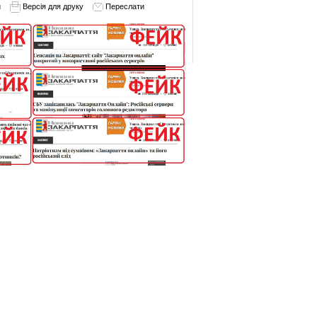
и
Версія для друку
Переслати