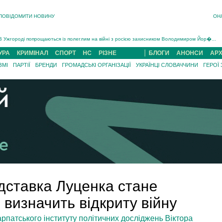
ПОВІДОМИТИ НОВИНУ
ОН
Інструктора районного ТЦК на Закарпатті судитимуть за обвинуваченням у катув...
В Ужгороді попрощаються із полеглим на війні з росією захисником Володимиром Йор�...
В Ужгороді 5 серпня попрощаються із захисником Богданом Югасом, який два роки �...
УРА
КРИМІНАЛ
СПОРТ
НС
РІЗНЕ
БЛОГИ
АНОНСИ
АРХ
Підтвердили загибель захисника із Нанкова на Хустщині Юліана Гербея (ФОТО)[/gree...
ЗМІ
ПАРТІЇ
БРЕНДИ
ГРОМАДСЬКІ ОРГАНІЗАЦІЇ
УКРАЇНЦІ СЛОВАЧЧИНИ
ГЕРОЇ
На війні з рф поліг військовий з Виноградова Ігнат Роздяловський (ФОТО)...
На Хустщині внаслідок ДТП за участі трьох авто постраждали 13 людей (ФОТО)...
Інструктора районного ТЦК на Закарпатті судитимуть за обвинувачен...
дставка Луценка стане
 визначить відкриту війну
рпатського інституту політичних досліджень Віктора