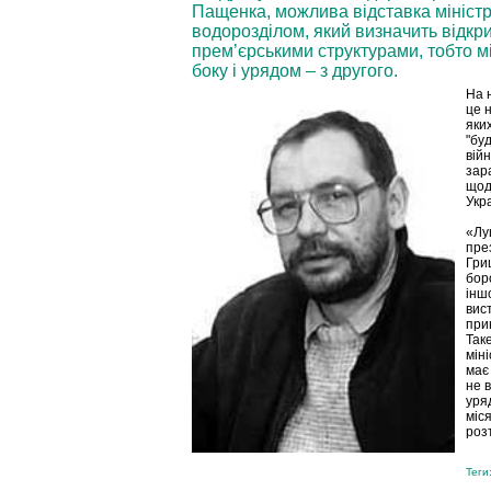
Пащенка, можлива відставка міністр
водорозділом, який визначить відкри
прем’єрськими структурами, тобто мі
боку і урядом – з другого.
На 
це 
яких
"бу
війн
зара
щод
Укра
«Луц
през
Гри
бор
іншо
вис
при
Так
міні
має
не 
уряд
міс
роз
Теги