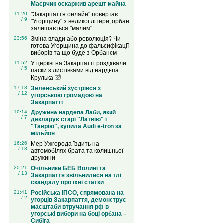
Маєрчик оскаржив арешт майна
11:20
"Закарпаття онлайн" повертає
/ 9
"Угорщину" з великої літери, орбан
залишається "малим"
23:56
Зміна влади або революція? Чи
готова Угорщина до фальсифікації
виборів та що буде з Орбаном
11:52
У церкві на Закарпатті роздавали
/ 5
паски з листівками від нардепа
Крулька
17:18
Зеленський зустрівся з
/ 12
угорською громадою на
Закарпатті
10:14
Дружина нардепа Лаби, який
/ 7
декларує старі "Латвію" і
"Таврію", купила Audi e-tron за
мільйон
16:26
Мер Ужгорода їздить на
/ 13
автомобілях брата та колишньої
дружини
20:21
Очільники БЕБ Волині та
/ 13
Закарпаття звільнилися на тлі
скандалу про їхні статки
21:41
Російська ІПСО, спрямована на
/ 2
угорців Закарпаття, демонструє
масштаби втручання рф в
угорські вибори на боці орбана –
Сибіга