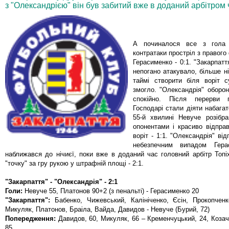
з "Олександрією" він був забитий вже в доданий арбітром 
А починалося все з гола 
контратаки простріл з правого
Герасименко - 0:1. "Закарпатт
непогано атакувало, більше н
таймі створити біля воріт с
змогло. "Олександрія" оборон
спокійно. Після перерви г
Господарі стали діяти набагат
55-й хвилині Невуче розібра
опонентами і красиво відправ
воріт - 1:1. "Олександрія" ві
небезпечним випадом Гера
наближався до нічиєї, поки вже в доданий час головний арбітр Топі
"точку" за гру рукою у штрафній площі - 2:1.
"Закарпаття" - "Олександрія" - 2:1
Голи:
Невуче 55, Платонов 90+2 (з пенальті) - Герасименко 20
"Закарпаття":
Бабенко, Чижевський, Калініченко, Єсін, Прокопченк
Микуляк, Платонов, Браіла, Вайда, Давидов - Невуче (Бурий, 72)
Попередження:
Давидов, 60, Микуляк, 66 – Кременчуцький, 24, Козач
85