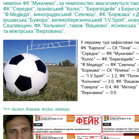
чемпіон ФК "Мукачево", за чемпіонство змагатимуться також
ФК "Середнє", іванівський "Колос", "Берегвідейк" з Берег
"Ф.Медвідя", виноградівський "Севлюш", ФК "Боржава" з Д
іршавська "Бужора", великоберезнянський "I.V.Sport", но
Свалявщині, ФК "Кольчино", також "Вишково", ясінянська "
та міжгірська "Верховина".
У першому турі зафіксовані так
ФК "Карпати" — СК "Тячів" — 
"Середнє" — ФК "Мукачево" —
"Колос" — ФК "Берегвідейк" —
"Ф.Медвідя" — ФК "Севлюш" 
"Боржава" — СК "Ялинка" — 3
— "I.V.Sport" — 1:2, ФК "Пол
"Кольчино" — 3:0, ФК "Вишко
"Говерла" — 0:4, ФК "Метеор
"Верховина" — 0:0.
Теги:
Ужгород
,
Мукачево
,
футбол
,
чемпіонат