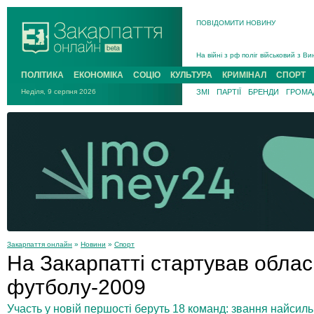
В Ужгороді попрощаються із полег
ПОВІДОМИТИ НОВИНУ
В Ужгороді 5 серпня попрощаються
Підтвердили загибель захисника і
На війні з рф поліг військовий з 
На війні загинув 26-річний військо
ПОЛІТИКА
ЕКОНОМІКА
СОЦІО
КУЛЬТУРА
КРИМІНАЛ
СПОРТ
Неділя, 9 серпня 2026
ЗМІ
ПАРТІЇ
БРЕНДИ
ГРОМАД
Закарпаття онлайн
»
Новини
»
Спорт
На Закарпатті стартував облас
футболу-2009
Участь у новій першості беруть 18 команд: звання найсил