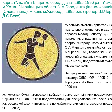
Карпат", пам'яті В.Іщенко серед дівчат 1995-1996 р.н. У з
м.Хотин (Чернівецька область), м.Городенка (Івано-Франкі
(Словаччина), м.Київ, м.Ужгород-І 1995 р.н. (тренер В.І.Чер
Д.О.Беке).
Учасників змагань привітали 
навчально-спортивного відділу
справах молоді і спорту ОДА 
начальник управління культури,
спорту Ужгородського міськви
О.А.Муртазін, олімпійська чем
Монреалі-1976, голова ФГЗ Гец
головний спеціаліст управлі
І.Ю.Чмаль, представники Ужг
міськвиконкому.
За підсумками змагань 1 місце
команда СДЮШОР 1-1995, 2 - М
Городенка, 4 - Київ, 5 -Хотин
1996 рік.
Усі команди були нагороджені кубками, грамотами, цінними подарунка
СДЮШОР І і СДЮШОР II представляли учні спеціалізованих класів з 
Ужгородської школи-інтернату з поглибленим вивченням окремих предм
О.Т.Іщенко).