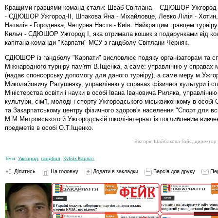
Кращими гравцями команд стали: Шваб Світлана - СДЮШОР Ужгород-
- СДЮШОР Ужгород-ІІ, Шпакова Яна - Міхайловце, Левко Лілія - Хотин
Наталія - Городенка, Чепурна Настя - Київ. Найкращим гравцем турніру
Кильч - СДЮШОР Ужгород І, яка отримала кошик з подарунками від к
капітана команди "Карпати" МСУ з гандболу Світлани Черняк.
СДЮШОР із гандболу "Карпати" висловлює подяку організаторам та с
Міжнародного турніру пам'яті В.Іщенка, а саме: управлінню у справах м
(надає спонсорську допомогу для даного турніру), а саме меру м.Ужго
Миколайовичу Ратушняку, управлінню у справах фізичної культури і с
Міністерства освіти і науки в особі Івана Івановича Риляка, управлінню
культури, сім'ї, молоді і спорту Ужгородського міськвиконкому в особі
та Закарпатському центру фізичного здоров'я населення "Спорт для всі
М.М.Митровського й Ужгородській школі-інтернат із поглибленим вивч
предметів в особі О.Т.Іщенко.
Вікторія Шайбакова-Гойс, директ
Теги:
Ужгород
,
гандбол
,
Кубок Карпат
Ділитись
На головну
Додати в закладки
Версія для друку
Пе