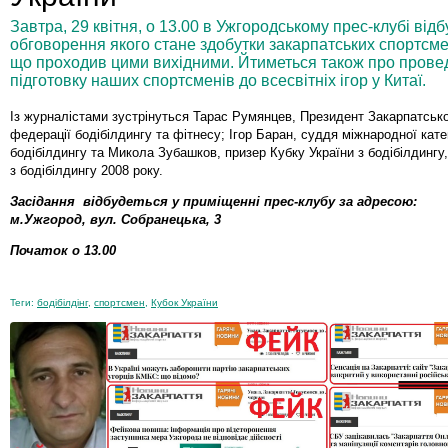
Завтра, 29 квітня, о 13.00 в Ужгородському прес-клубі ві
обговорення якого стане здобутки закарпатських спортсмені
що проходив цими вихідними. Йтиметься також про провед
підготовку наших спортсменів до всесвітніх ігор у Китаї.
Із журналістами зустрінуться Тарас Румянцев, Президент Закарпатсько
федерації бодібілдингу та фітнесу; Ігор Баран, суддя міжнародної катег
бодібілдингу та Микола Зубашков, призер Кубку України з бодібілдингу
з бодібілдингу 2008 року.
Засідання відбудеться у приміщенні прес-клубу за адресою:
м.Ужгород, вул. Собранецька, 3
Початок о 13.00
Теги:
бодібілдінг
,
спортсмен
,
Кубок України