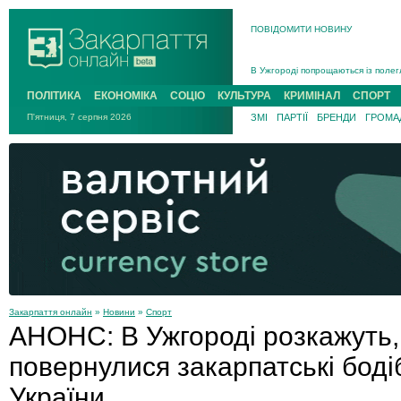
ПОВІДОМИТИ НОВИНУ
Інструктора районного ТЦК на Зак
В Ужгороді попрощаються із полег
В Ужгороді 5 серпня попрощаються
ПОЛІТИКА
ЕКОНОМІКА
СОЦІО
КУЛЬТУРА
КРИМІНАЛ
СПОРТ
Підтвердили загибель захисника і
П'ятниця, 7 серпня 2026
ЗМІ
ПАРТІЇ
БРЕНДИ
ГРОМАД
На війні з рф поліг військовий з 
На Хустщині внаслідок ДТП за уча
Інструктора районного ТЦК на Зак
Закарпаття онлайн
»
Новини
»
Спорт
АНОНС: В Ужгороді розкажуть,
повернулися закарпатські боді
України