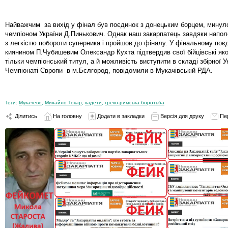
Найважчим за вихід у фінал був поєдинок з донецьким борцем, минул
чемпіоном України Д.Пинькович. Однак наш закарпатець завдяки напол
з легкістю побороти суперника і пройшов до фіналу. У фінальному поє
киянином П.Чубишевим Олександр Кухта підтвердив свої бійцівські якос
тільки чемпіонський титул, а й можливість виступити в складі збірної У
Чемпіонаті Європи в м.Бєлгород, повідомили в Мукачівській РДА.
Теги:
Мукачево
,
Михайло Токар
,
кадети
,
греко-римська боротьба
Ділитись
На головну
Додати в закладки
Версія для друку
Пе