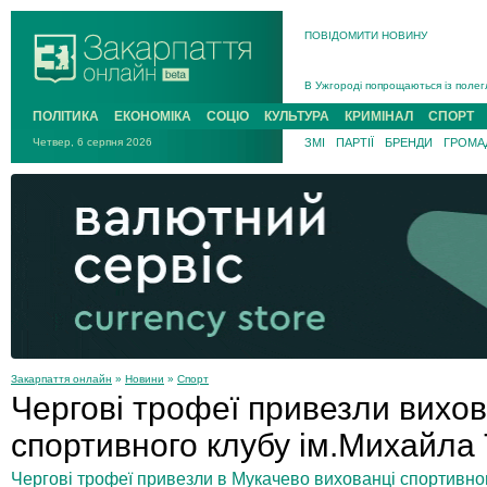
ПОВІДОМИТИ НОВИНУ
Інструктора районного ТЦК на Зак
В Ужгороді попрощаються із полег
В Ужгороді 5 серпня попрощаються
ПОЛІТИКА
ЕКОНОМІКА
СОЦІО
КУЛЬТУРА
КРИМІНАЛ
СПОРТ
Підтвердили загибель захисника і
Четвер, 6 серпня 2026
ЗМІ
ПАРТІЇ
БРЕНДИ
ГРОМАД
На війні з рф поліг військовий з 
На Хустщині внаслідок ДТП за уча
Інструктора районного ТЦК на Зак
Закарпаття онлайн
»
Новини
»
Спорт
Чергові трофеї привезли вихов
спортивного клубу ім.Михайла
Чергові трофеї привезли в Мукачево вихованці спортивног