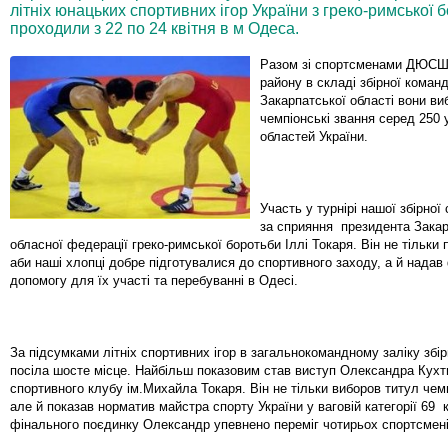
літніх юнацьких спортивних ігор України з греко-римської б
проходили з 22 по 24 квітня в м Одеса.
Разом зі спортсменами ДЮСШ 
району в складі збірної коман
Закарпатської області вони в
чемпіонські звання серед 250 у
областей України.
Участь у турнірі нашої збірно
за сприяння президента Закар
обласної федерації греко-римської боротьби Іллі Токаря. Він не тільки 
аби наші хлопці добре підготувалися до спортивного заходу, а й надав
допомогу для їх участі та перебуванні в Одесі.
За підсумками літніх спортивних ігор в загальнокомандному заліку збі
посіла шосте місце. Найбільш показовим став виступ Олександра Кухт
спортивного клубу ім.Михайла Токаря. Він не тільки виборов титул чемп
але й показав норматив майстра спорту України у ваговій категорії 69 
фінального поєдинку Олександр упевнено переміг чотирьох спортсмені