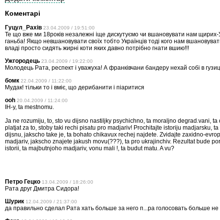
Коментарі
Гуцул_Рахів
23.04.2009 / 19:51:00
Те що вже ми 18років незалежні іще дискутуємо чи вшановувати нам щирих-У
ганьба! Якщо невшановувати своїх тобто Українців тоді кого нам вшановуват
владі просто сидять жирні коти яких давно потрібно гнати вшию!!!
Ужгородець
23.04.2009 / 19:22:00
Молодець Рата, респект і уважуха! А франківчани бандеру нехай собі в гузи
бомк
22.04.2009 / 11:22:00
Мудак! тільки то і вміє, що дерибанити і піаритися
ooh
20.04.2009 / 11:24:00
IH-y, ta mestnomu.
Ja ne rozumiju, to, sto vu dijsno nastiljky psychichno, ta moraljno degrad.vani, ta
platjat za to, stoby taki rechi pisatu pro madjariv! Prochitajte istoriju madjarsku, ta
dijsnu, jakscho take je, ta bohato chikavux rechej najdete. Zvidajte zaxidno-evrop
madjariv, jakscho znajete jakush movu(???), ta pro ukrajinchiv. Rezultat bude por
istorii, ta majbutnjoho madjariv, vonu mali !, ta budut matu. A vu?
Петро Гецко
13.04.2009 / 18:26:00
Рата друг Дмитра Сидора!
Шурик
12.04.2009 / 21:37:00
да правильно сделал Рата хать больше за него п...ра голосовать больше не 