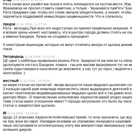
Атар
11.04.2009 / 12:02:00
Рата снова всех развёл как лохов и опять попиарился на пустом месте. Мэр
Франковска не просил ставить памятник, а только - "вшанувати пам"ять" Б
Рата придумал сам, чтобы его слова звучали убедительнее, а значит, чтобы
заручиться поддержкой немыслящих нацменьшинств. Что и случилось.
предок
11.04.2009 / 11:27:00
Рата - молодец.При всех его недостатках он принял правильное решение. А
и всякая хрень начнет настаивать, что в центре города должен стоять не п
а именно Бандере. Лучше не создавать прецедент.
А некоторым лишенцам, которые не могут отличить венгра от цыгана реко
глаза.
Ужгородець
11.04.2009 / 11:21:00
ЦЕ одне з найбільш правильних рішень Рати. Закарпаття аж ніяк не та обла
ідолоізувати постать Бандери. повага - так,але масове вшанування тут не м
треба підштовхувати населення до ворожнечі. у нас тут усі герої, і виділяти 
непотрібно :)
местный
11.04.2009 / 10:25:00
ну какую статью ни прочитай - везде высунутся наши мадьяро-цыганские со
3 пальцах одной руки инвалида перечислять своих выдающихся деятелей и и
насчет генетически модифицированных мадьяро-цыган всё и так давно ясно
докторо Моро :-D перечисление нобелевских лауреатов (какой угодно нацио
теме статьи какое отношение имеет? гораздо актуальнее это было бы писат
статье о закарпатских цыганах.
IN
11.04.2009 / 10:18:00
Щодо 12 угорських лауреатів Нобелевської премії, то хочу зазначити, що жо
не був, вони всі євреї. Напівдикі кочовики не спроможні генерувати науковий
лише обслуговувати інтелектуальну, еліту яка використовує маніакальну са
колишніх дикунів.