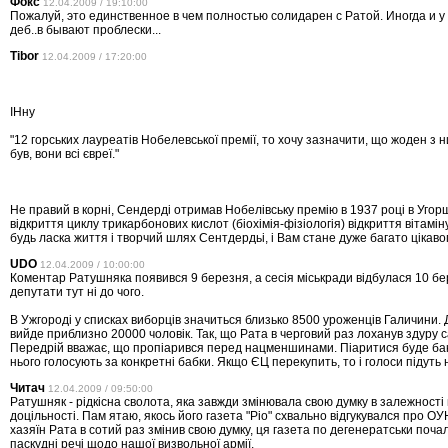
Фокс
12.04.2009 / 19:10:00
Пожалуй, это единственное в чем полностью солидарен с Ратой. Иногда и у 
деб..в бывают проблески...
Tibor
12.04.2009 / 17:20:00
ІНну
"12 горських лауреатів Нобелевської премії, то хочу зазначити, що жоден з 
був, вони всі євреї."
Не правий в корні, Сендерді отримав Нобелівську премію в 1937 році в Угорщ
відкриття циклу трикарбонових кислот (біохімія-фізіологія) відкриття вітамі
будь ласка життя і творчий шлях Сентдердьі, і Вам стане дуже багато цікаво
UDO
12.04.2009 / 10:00:00
Коментар Ратушняка появився 9 березня, а сесія міськради відбулася 10 бе
депутати тут ні до чого.
В Ужгороді у списках виборців значиться близько 8500 уроженців Галичини. До
вийде приблизно 20000 чоловік. Так, що Рата в черговий раз лоханув здуру с
Передрій вважає, що пропіарився перед нацменшинами. Піаритися буде ба
нього голосують за конкретні бабки. Якщо ЄЦ перекупить, то і голоси підуть н
Читач
12.04.2009 / 09:50:00
Ратушняк - рідкісна сволота, яка завжди змінювала свою думку в залежності 
доцільності. Пам ятаю, якось його газета "Ріо" схвально відгукувался про О
хазяїн Рата в сотий раз змінив свою думку, ця газета по дегенератськи поча
паскудні речі щодо нашої визвольної армії.