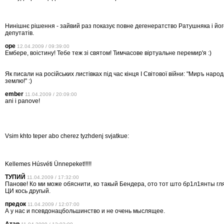
Нинішнє рішення - зайвий раз показує повне дегенератство Ратушняка і йог
депутатів.
оре
12.04.2009 / 09:39:00
Ембере, воiстину! Тебе теж зi святом! Тимчасове вiртуальне перемир'я :)
Як писали на росiйських листiвках пiд час кiнця I Свiтової вiйни: "Миръ нар
землю!" :)
ember
11.04.2009 / 20:09:00
ani i panove!
Vsim khto teper abo cherez tyzhdenj svjatkue:
Kellemes Húsvéti Ünnepeket!!!!!
ТУПИЙ
11.04.2009 / 17:32:00
Панове! Ко ми може обяснити, ко такый Бендера, ото тот што бр1л1янты гл
ЦИ кось другый.
предок
11.04.2009 / 12:07:00
А у нас и псевдонацбольшинство и не очень мыслящее.