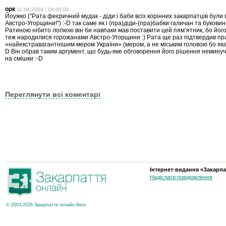
орк
11.04.2009 / 09:05:00
Йоужко ("Рата феєричний мудак - діди і баби всіх корінних закарпатців бул
Австро-Угорщини!") :-D так саме як i (пра)дiди-(пра)бабки галичан та буковин
Ратиною нiбито логiкою вiн би навпаки мав поставити цей пям’ятник, бо його
теж народилися горожанами Австро-Угорщини :) Рата ще раз пiдтвердив пр
«найекстравагантнiшим мером України» (мером, а не мiським головою бо яка 
D Він обрав таким аргумент, що будь-яке обговорення його рішення немину
на смішки :-D
Переглянути всі коментарі
Інтернет-видання «Закарпа
Надіслати повідомлення
© 2003-2026 Закарпаття онлайн Beta