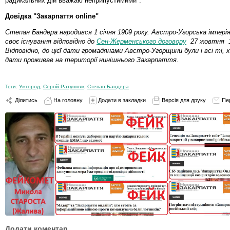
радикальних дій вважаю неприпустимими".
Довідка "Закарпаття online"
Степан Бандера народився 1 січня 1909 року. Австро-Угорська імпері
своє існування відповідно до
Сен-Жерменського договору
27 жовтня 1
Відповідно, до цієї дати громадянами Австро-Угорщини були і всі ті, 
дати проживав на території нинішнього Закарпаття.
Теги:
Ужгород
,
Сергій Ратушняк
,
Степан Бандера
Ділитись
На головну
Додати в закладки
Версія для друку
Пе
Додати коментар