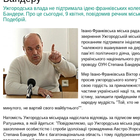
Ужгородська влада не підтримала ідею франківських кол
Бандери. Про це сьогодні, 9 квітня, повідомив речник міс
Подебрій.
Івано-Франківська міська рада
звернення Ужгородській міські
проханням підтримати ініціат
"належного вшанування на дер
пам’яті політичного діяча, іде
українського національного ру
проводу ОУН Степана Бандери
Мер Івано-Франківська Віктор
просив ужгородського колегу 
свою гордість за приналежніст
частини української нації та, 
істину, залишити прийдешнім 
народну мудрість "Той, хто не
минулого, не вартий свого майбутнього"".
Натомість Ужгородська міськрада надіслала відповідь за підписом мер
Ратушняка, в якій йдеться: "Повідомляємо, що Ужгородська міська рад
захоплення особистістю і спроби ідолоізації громадянина Австро-Угорсь
Степана Бандери. Ми є багатонаціональна область і тому підбурюванн