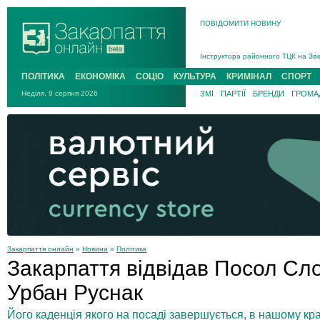
ПОВІДОМИТИ НОВИНУ
На війні загинув 26-річний військо
Інструктора районного ТЦК на Зак
В Ужгороді попрощаються із полег
ПОЛІТИКА
ЕКОНОМІКА
СОЦІО
КУЛЬТУРА
КРИМІНАЛ
СПОРТ
В Ужгороді 5 серпня попрощаються
Неділя, 9 серпня 2026
ЗМІ
ПАРТІЇ
БРЕНДИ
ГРОМАД
Підтвердили загибель захисника і
На війні з рф поліг військовий з 
На війні загинув 26-річний військо
Закарпаття онлайн
»
Новини
»
Політика
Закарпаття відвідав Посол Сло
Урбан Руснак
Його каденція якого на посаді завершується, в нашому кр