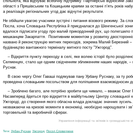
спільнота, яка відчуває всебічну підтримку. Партнерські відносини Зак
області з Пряшівським та Кошицьким краями за останні п’ять років набу
а реалізація регіональних угод дає відчутні результати.
Не обійшли увагою учасники зустрічі і питання візового режиму. За сл
Посла, хоча Словацька Республіка й приєдналася до Шенгенської зони
вдалося підписати угоду про малий прикордонний рух, що полегшило 
мешканцям Закарпаття. Позитивним моментом у розвитку двосторонніх
названо й реконструкцію митних переходів, зокрема Малий Березний –
будівництво вантажного терміналу митного посту "Ужгород".
– Відкриття пункту переходу в селі, яке волею історії було розділено
Селменцях, стало ще одним свідченням зближенням наших народів, –
Руснак.
В свою чергу Олег Гаваші подякував пану Урбану Руснаку, за ту роб
проведена словацьким посольством для поліпшення взаємовідносин дв
– Зроблено багато, але потрібно зробити ще чимало, – вважає Олег Г
Насамперед йдеться про відкриття в майбутньому Центру словацької к
Ужгороді, до створення якого обласна влада докладає значних зусиль.
незважаючи на кризові моменти в економіці, необхідно нарощувати і зв’
торговельній та виробничій сферах.
Управління інформації та зв’язків із громадськістю 
Теги:
Урбан Руснак
,
Ужгород
,
Посол Словаччини