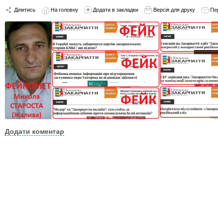
Ділитись
На головну
Додати в закладки
Версія для друку
Пе
Додати коментар