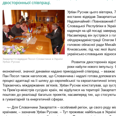
двосторонньої співпраці.
Урбан Руснак цього вівторка, 7
востаннє відвідав Закарпатськ
Надзвичайний і Повноважний 
Словацької Республіки в Україн
каденція на цій посаді заверш
Насамперед він зустрівся з г
облдержадміністрації Олегом 
головою обласної ради Михай
Кічковським, під час якої йшл
українсько-словацьких відноси
Закарпаття відвідав Посол Словаччини в Україні
Розвиток двосторонніх відно
Урбан Руснак
роки набули нового імпульсу. 
економічної, значної динаміки надано прикордонній співпраці, – вважає
Пан Посол також наголосив, що Словаччина і надалі готова допомагати
процесі адаптації на її шляху до європейської та євроатлантичної інтегр
Торкаючись міждержавних зв’язків, Урбан Руснак констатував, що зустр
та Прем’єр-міністрів сусідніх країн, які відбулися на території Закарпат
поштовх до реалізації багатьох проектів, насамперед тих, що стосуют
в гуманітарній та енергетичній сферах.
¬– Для Словаччини Закарпаття – особливий регіон, це свого роду мі
країнами, – зазначив Урбан Руснак. – Тут проживає найбільша в Україн