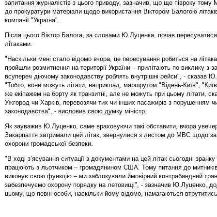
запитання журналістів з цього приводу, зазначив, що ще півроку тому
до прокуратури матеріали щодо використання Віктором Балогою літакі
компанії "Україна".
Після цього Віктор Балога, за словами Ю.Луценка, почав пересуватис
літаками.
"Наскільки мені стало відомо вчора, це пересування робиться на літаках
пройшли розмитнення на території України – прилітають по виклику з-за
всупереч діючому законодавству роблять внутрішні рейси", - сказав Ю
"Тобто, вони можуть літати, наприклад, маршрутом "Відень-Київ", "Київ
же екіпажем на борту як транзитні, але не можуть при цьому літати, ск
Ужгород чи Харків, перевозячи тих чи інших пасажирів з порушенням ч
законодавства", - висловив свою думку міністр.
Як зауважив Ю.Луценко, саме враховуючи такі обставити, вчора увече
Закарпаття затримали цей літак, звернулися з листом до МВС щодо з
охорони громадської безпеки.
"В ході з’ясування ситуації з документами на цей літак сьогодні зранку
працюють з льотчиком – громадянином США. Тому питання до митників.
виконує свою функцію – ми заблокували ймовірний контрабандний тран
забезпечуємо охорону порядку на летовищі", - зазначив Ю.Луценко, д
цьому, що певні особи, наскільки йому відомо, намагаються втрутитись