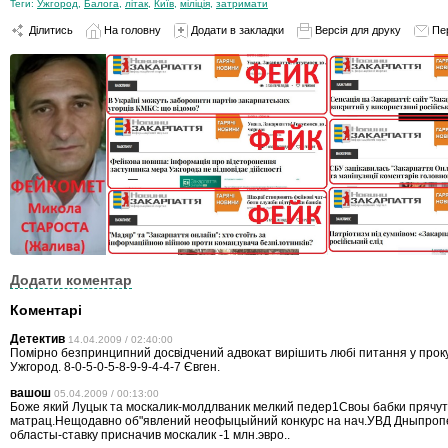
Теги:
Ужгород
,
Балога
,
літак
,
Київ
,
міліція
,
затримати
Ділитись
На головну
Додати в закладки
Версія для друку
Пе
Додати коментар
Коментарі
Детектив
14.04.2009 / 02:40:00
Помірно безпринципний досвідчений адвокат вирішить любі питання у прокур
Ужгород. 8-0-5-0-5-8-9-9-4-4-7 Євген.
вашош
05.04.2009 / 00:13:00
Боже який Луцык та москалик-молдлваник мелкий педер1Своы бабки прячу
матрац.Нещодавно об"явлений неофыцыйний конкурс на нач.УВД Дныпроп
областы-ставку присначив москалик -1 млн.эвро..