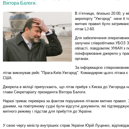
Віктора Балоги.
В п’ятницю, близько 20:00, у 
аеропорту "Ужгород" наче б т
митних правил було затримано
літак LJ-60.
Для забезпечення оперативних
залучені співробітники УБОЗ 
області, повідомляє УНІАН з 
поінформоване джерело у пра
органах.
За інформацією співрозмовник
літак виконував рейс "Прага-Київ-Ужгород". Командиром цього літака 
США.
Джерела в міліції припускають, що літак прибув з Києва до Ужгорода 
глави Секретаріату президента Віктора Балоги.
Наразі триває перевірка за фактом порушення літаком митних правил.
даними, на повітряному судні були відсутні документи, які підтвердж
митного режиму і підстав для прибуття до України.
У свою чергу міністр внутрішніх справ України Юрій Луценко, відповіда