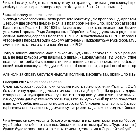
Читаю і плачу, зайдіть на головну тему по прапору, там вам дали велику і пр
довідку про кольори прапора справжніх русинів. Читайте і плачте... :)
Читаю і плачу
05.03.2009 / 22:28:00
У складі Чехословаччини затвердженого конституцією прапора Підкарпатськ
З гербом іще змогли домовитися, а з прапором не вийшло. Прапор затверди
Карпатської України 15.03.1939 р. Та державу цю ніхто не визнав тоді. Друг
ухвалила Народна Рада Закарпатської України - абсурдну кальку з радянсько
довгим написом, серпом і молотом. Пізніше Чехословаччина і СРСР взагалі 
утворення і передали один одному автономну Підкарпатську Русь формату 1
дуже швидко стала звичайною областю УРСР.
Тому з нашого минулого можна вихопити будь-який період і з піною в роті д
ці, а не інші кольори були нашими, рідними, національними і т.д. Хотіли ств
прапор - не треба було копіювати чийсь інший, а справді скликати професіон
новий, який враховував би думки більшості населення, яскраві сторінки історії
Але коли за справу беруться недолугі політики, виходить так, як вийшло в 193
Обозриватиль
05.03.2009 / 16:07:00
Словінці, хорвати, серби, чехи, словаки мають триколор, як ай Франція, США,
бо к розвитку держав и демократичних інштитуцій треба, аби церква и держ
сепарованни. Пудкарпатська Русь по 1919 році наступила в місті з чехами и
сисю дорогу демократичного розвитку, зато ай Русинський прапор представл
винятком Сербіі, дежава яка по діктаторстві С. Мілошевіча ся зачала бистро
горі вичисленні славянські держави суть в розвитку далеко перед Украйинов.
Чим булше свідомі українці будете видумовати и концентроватися на "борот
українскість, особенно в так покойном и толерантном краї як є Пудкарпаття 
булше будете заоставати за славянськима державами в Європейской унії.