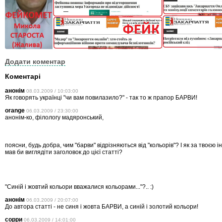
Додати коментар
Коментарі
анонім
08.03.2009 / 10:03:00
Як говорять українці "чи вам повилазило?" - так то ж прапор БАРВИ!
orange
06.03.2009 / 23:30:00
анонім-ко, філологу мадяронський,
поясни, будь добра, чим "барви" відрізняються від "кольорів"? І як за твоєю 
мав би виглядіти заголовок до цієї статті?
"Синій і жовтий кольори вважалися кольорами..."?.. :)
анонім
06.03.2009 / 20:07:00
До автора статті - не синя і жовта БАРВИ, а синій і золотий кольори!
сорри
06.03.2009 / 14:01:00