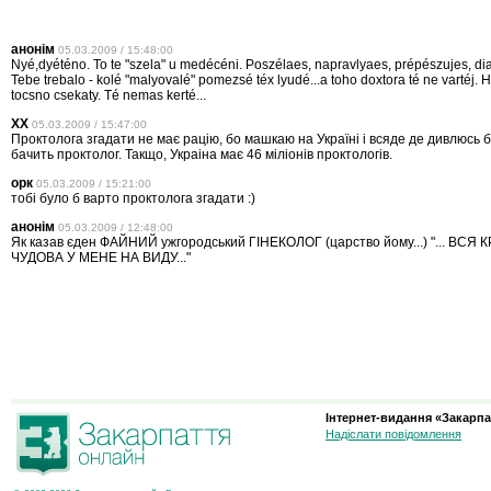
анонім
05.03.2009 / 15:48:00
Nyé,dyéténo. To te "szela" u medécéni. Poszélaes, napravlyaes, prépészujes, dia
Tebe trebalo - kolé "malyovalé" pomezsé téx lyudé...a toho doxtora té ne vartéj.
tocsno csekaty. Té nemas kerté...
XX
05.03.2009 / 15:47:00
Проктолога згадати не має рацію, бо машкаю на Україні і всяде де дивлюсь б
бачить проктолог. Такщо, Украіна має 46 міліонів проктологів.
орк
05.03.2009 / 15:21:00
тобі було б варто проктолога згадати :)
анонім
05.03.2009 / 12:48:00
Як казав єден ФАЙНИЙ ужгородський ГІНЕКОЛОГ (царство йому...) "... ВСЯ
ЧУДОВА У МЕНЕ НА ВИДУ..."
Інтернет-видання «Закарпа
Надіслати повідомлення