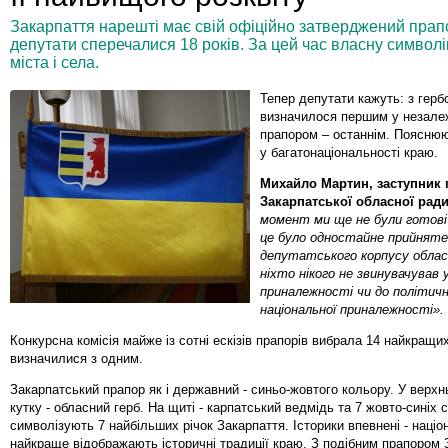
Закарпаття нарешті має свій офіційно затверджений прап
депутати сперечалися 18 років. За цей час власну символі
міста і села.
Тепер депутати кажуть: з герб
визначилося першим у незалежн
прапором – останнім. Поясню
у багатонаціональності краю.
Михайло Мартин, заступник 
Закарпатської обласної ради
момент ми ще не були готові
це було одностайне прийняте
депутатського корпусу облас
ніхто нікого не звинувачував у
приналежності чи до політичн
національної приналежності».
Конкурсна комісія майже із сотні ескізів прапорів вибрала 14 найкращи
визначилися з одним.
Закарпатський прапор як і державний - синьо-жовтого кольору. У верх
кутку - обласний герб. На щиті - карпатський ведмідь та 7 жовто-синіх ст
символізують 7 найбільших річок Закарпаття. Історики впевнені - націо
найкраще відображають історичні традиції краю. З подібним прапором 