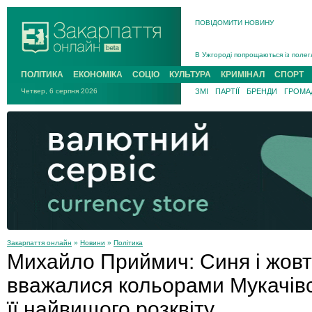
ПОВІДОМИТИ НОВИНУ
Інструктора районного ТЦК на Зак
В Ужгороді попрощаються із полег
В Ужгороді 5 серпня попрощаються
ПОЛІТИКА
ЕКОНОМІКА
СОЦІО
КУЛЬТУРА
КРИМІНАЛ
СПОРТ
Підтвердили загибель захисника і
Четвер, 6 серпня 2026
ЗМІ
ПАРТІЇ
БРЕНДИ
ГРОМАД
На війні з рф поліг військовий з 
На Хустщині внаслідок ДТП за уча
Інструктора районного ТЦК на Зак
Закарпаття онлайн
»
Новини
»
Політика
Михайло Приймич: Синя і жовт
вважалися кольорами Мукачівсь
її найвищого розквіту