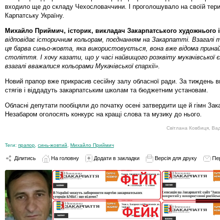
входило ще до складу Чехословаччини. І проголошувало на своїй тери
Карпатську Україну.
Михайло Приймич, історик, викладач Закарпатського художнього і
відповідає історичним кольорам, поєднанням на Закарпатті. Взагалі 
ця барва синьо-жовта, яка використовується, вона вже відома принайм
століття. І хочу казати, що у часі найвищого розквіту мукачівської єп
взагалі вважалися кольорами Мукачівської єпархії».
Новий прапор вже прикрасив сесійну залу обласної ради. За тиждень в
стягів і віддадуть закарпатським школам та бюджетним установам.
Обласні депутати пообіцяли до початку осені затвердити ще й гімн Зак
Незабаром оголосять конкурс на кращі слова та музику до нього.
Світлана Ковбиця, Ва
Теги:
прапор
,
синь-жовтий
,
Михайло Приймич
Ділитись
На головну
Додати в закладки
Версія для друку
Пе