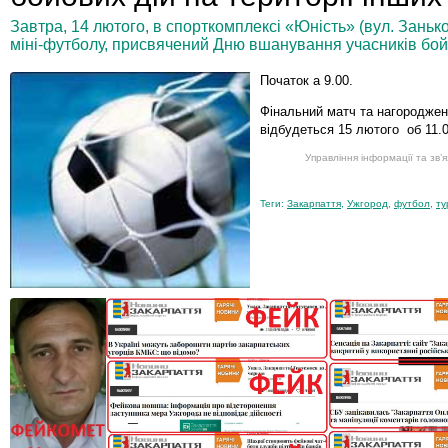
Завтра, 14 лютого, в спорткомплексі «Юність» (вул. Заньков
міні-футболу, присвячений Дню вшанування учасників бойо
Початок а 9.00.
Фінальний матч та нагороджен
відбудеться 15 лютого об 11.0
Управління інформації та зв’я
Теги:
Закарпаття
,
Ужгород
,
футбол
,
ту