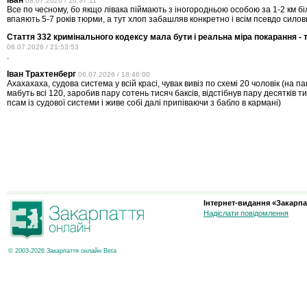
Іван
08.07.2026 / 16:37:11
Все по чесному, бо якщо лівака піймають з іногородньою особою за 1-2 км бі
впаяють 5-7 років тюрми, а тут хлоп забашляв конкретно і всім псевдо силов
Стаття 332 кримінального кодексу мала бути і реальна міра покарання - 
06.07.2026 / 21:53:53
.
Іван Трахтенберг
06.07.2026 / 18:46:00
Ахахахаха, судова система у всій красі, чувак вивіз по схемі 20 чоловік (на пап
мабуть всі 120, заробив пару сотень тисяч баксів, відстібнув пару десятків 
псам із судової системи і живе собі далі припіваючи з бабло в кармані)
Інтернет-видання «Закарпа
Надіслати повідомлення
© 2003-2026 Закарпаття онлайн Beta