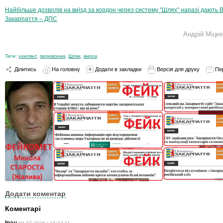
Найбільше дозволів на виїзд за кордон через систему "Шлях" наразі дають В
Закарпаття – ДПС
Андрій Міцк
Теги:
ухилянт
,
перевізник
,
Шлях
,
вирок
Ділитись
На головну
Додати в закладки
Версія для друку
Пе
Додати коментар
Коментарі