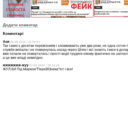
Додати коментар
Коментарі
Аня
08.06.2024 / 11:59:51
Так таких є десятки перевізників і зловживають уже два роки, не одна сотня
служби виїхала і не повернулась назад через Шлях і всі знають такси в дола
вже почали не повертатись і прості водії-трудяги нікому фактично не заплат
а це вже владі невигідно.
жжжжжжж-жуу
07.06.2024 / 18:14:44
ЖУЛ.КИ Під Маркою"ПереВІЗника"!от і все!