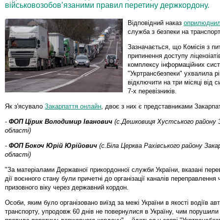
військовозобов’язаними правил перетину держкордону.
Відповідний наказ
оприлюдни
служба з безпеки на транспорт
Зазначається, що Комісія з пи
припинення доступу ліцензіаті
комплексу інформаційних сис
"Укртрансбезпеки" ухвалила р
відключити на три місяці від 
7-х перевізників.
Як з'ясувало
Закарпаття онлайн
, двоє з них є представниками Закарпа
-
ФОП Цірик Володимир Іванович
(с.Дешковиця Хустського району 
області)
-
ФОП Бокоч Юрій Юрійович
(с.Біла Церква Рахівського району Зака
області)
"За матеріалами Державної прикордонної служби України, вказані перев
дії воєнного стану були причетні до організації каналів переправлення 
призовного віку через державний кордон.
Особи, яким було організовано виїзд за межі України в якості водіїв ав
транспорту, упродовж 60 днів не повернулися в Україну, чим порушили