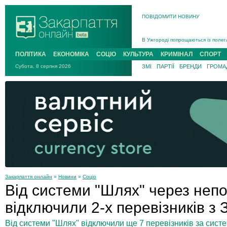
ПОВІДОМИТИ НОВИНУ
Інструктора районного ТЦК на Зак
В Ужгороді попрощаються із полег
В Ужгороді 5 серпня попрощаються
ПОЛІТИКА
ЕКОНОМІКА
СОЦІО
КУЛЬТУРА
КРИМІНАЛ
СПОРТ
Підтвердили загибель захисника і
Субота, 8 серпня 2026
ЗМІ
ПАРТІЇ
БРЕНДИ
ГРОМАД
На війні з рф поліг військовий з 
На Хустщині внаслідок ДТП за уча
Інструктора районного ТЦК на Зак
Закарпаття онлайн
»
Новини
»
Соціо
Від системи "Шлях" через непо
відключили 2-х перевізників з 
Від системи "Шлях" відключили ще 7 перевізників за сис