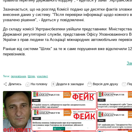
правила перетину державного кордону", - йдеться у заяві "Укртрансбез
Зазначається, що на розгляд Комісії подано ще десятки фактів зловжи
внесення даних у систему. "Після перевірки інформації щодо кожного 
ухвалено рішення", - йдеться у повідомленні.
До складу комісії Укртрансбезпеки увійшли представники: Міністерства
Державної регуляторної служби, представник Офісу Уповноваженого В
України з прав людини та Асоціації міжнародних автомобільних перевізн
Раніше від системи "Шлях" за те ж саме порушення вже відключили 12
перевізників.
За
Теги:
перевізник
,
Шлях
,
ухилянт
Ділитись
На головну
Додати в закладки
Версія для друку
Пе