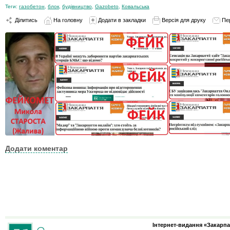
Теги:
газобетон
,
блок
,
будівництво
,
Gazobeto
,
Ковальська
Ділитись
На головну
Додати в закладки
Версія для друку
Пе
Додати коментар
Інтернет-видання «Закарпа