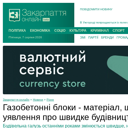
ПОВІДОМИТИ НОВИНУ
Інструктора районного ТЦК на Зак
В Ужгороді попрощаються із полег
В Ужгороді 5 серпня попрощаються
ПОЛІТИКА
ЕКОНОМІКА
СОЦІО
КУЛЬТУРА
КРИМІНАЛ
СПОРТ
Підтвердили загибель захисника і
П'ятниця, 7 серпня 2026
ЗМІ
ПАРТІЇ
БРЕНДИ
ГРОМАД
На війні з рф поліг військовий з 
На Хустщині внаслідок ДТП за уча
Інструктора районного ТЦК на Зак
Закарпаття онлайн
»
Новини
»
Різне
Газобетонні блоки - матеріал,
уявлення про швидке будівниц
Будівельна галузь останніми роками змінюється швидше, н