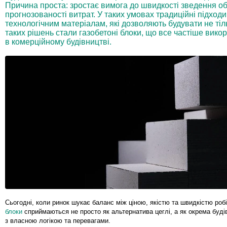
Причина проста: зростає вимога до швидкості зведення об’
прогнозованості витрат. У таких умовах традиційні підхо
технологічним матеріалам, які дозволяють будувати не тіл
таких рішень стали газобетоні блоки, що все частіше викор
в комерційному будівництві.
Сьогодні, коли ринок шукає баланс між ціною, якістю та швидкістю роб
блоки
сприймаються не просто як альтернатива цеглі, а як окрема буд
з власною логікою та перевагами.