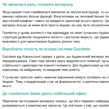
Як змінилася роль стінового матеріалу
Якщо раніше стіна сприймалася виключно як несуча конструкція, то сь
виконує набагато більше функцій. Вона впливає на тепловий баланс бу
акустичний комфорт і навіть на швидкість реалізації всього проєкту. Ц
матеріал більше не може бути просто міцним, він має бути технологічн
Газобетон у цьому контексті став відповіддю на запит сучасного будівн
структура дозволяє поєднувати легкість і достатню міцність, що відкри
можливості для проєктування будівель різного типу.
Виробнича точність як основа системи Gazobeto
Gazobeto від Ковальської працює з ідеєю, що будівельний матеріал ма
передбачуваним. Саме тому велика увага приділяється геометрії, щіль
стабільності характеристик кожного елемента. Для будівельника це о
коригувань на майданчику та швидший темп роботи.
У сучасних проєктах навіть невеликі відхилення можуть впливати на ст
бюджет. Тому стандартизація стає не формальністю, а критично важл
якості.
Де газобетонні блоки дають найбільший ефект
Практичне застосування матеріалу показує, що його переваги найкращ
розкриваються у комплексних проєктах. Це пов’язано з тим, що газобет