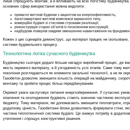
лише спрощують монтаж, а й впливають на всю логістику будівництва
основних сфер використання можна виділити:
приватні житлові будинки з акцентом на енергоефективність;
багатоквартирні житлові комплекси каркасного типу;
комерційні будівлі зі стислими строками реалізації;
реконструкція старих об’єктів із посиленням конструкцій;
надбудови поверхів завдяки зменшенню навантаження на фундамен
Кожен з цих сценаріїв демонструє, що матеріал працює не ізольовано, 
системи будівельного процесу.
Технологічна логіка сучасного будівництва
Будівництво сьогодні дедалі більше нагадує виробничий процес, де в
якість окремого матеріалу, а й узгодженість усіх етапів. Саме тому мат
покоління розглядаються як елементи загальної технології, а не як окр
Газобетон дозволяє зменшити кількість операцій на майданчику, скорот
монтажу та зробити процес більш передбачуваним.
Окремої уваги заслуговує питання енергозбереження. У сучасних умов
опалення та охолодження будівель стають значною частиною експлуат
бюджету. Тому матеріали, які допомагають зменшити тепловтрати, от
додаткову цінність. Газобетонні блоки дозволяють формувати стіни, як
частина теплотехнічної системи будівлі. Це знижує потребу в додатко
утеплення і спрощує конструктивні рішення.