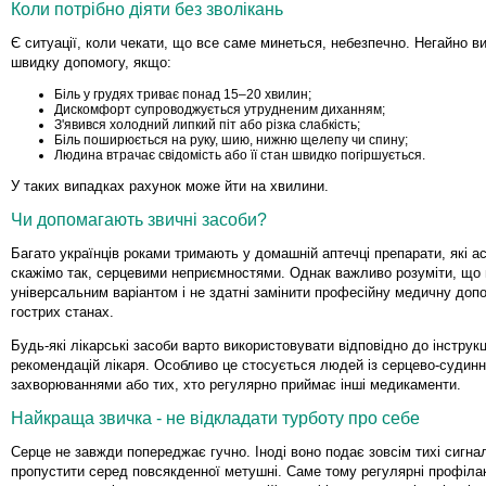
Коли потрібно діяти без зволікань
Є ситуації, коли чекати, що все саме минеться, небезпечно. Негайно в
швидку допомогу, якщо:
Біль у грудях триває понад 15–20 хвилин;
Дискомфорт супроводжується утрудненим диханням;
З'явився холодний липкий піт або різка слабкість;
Біль поширюється на руку, шию, нижню щелепу чи спину;
Людина втрачає свідомість або її стан швидко погіршується.
У таких випадках рахунок може йти на хвилини.
Чи допомагають звичні засоби?
Багато українців роками тримають у домашній аптечці препарати, які ас
скажімо так, серцевими неприємностями. Однак важливо розуміти, що 
універсальним варіантом і не здатні замінити професійну медичну доп
гострих станах.
Будь-які лікарські засоби варто використовувати відповідно до інструкц
рекомендацій лікаря. Особливо це стосується людей із серцево-судин
захворюваннями або тих, хто регулярно приймає інші медикаменти.
Найкраща звичка - не відкладати турботу про себе
Серце не завжди попереджає гучно. Іноді воно подає зовсім тихі сигнал
пропустити серед повсякденної метушні. Саме тому регулярні профілак