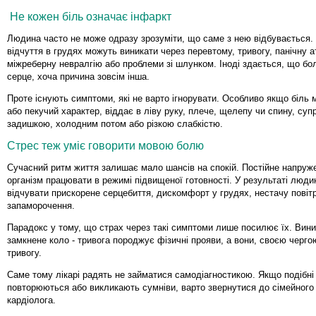
Не кожен біль означає інфаркт
Людина часто не може одразу зрозуміти, що саме з нею відбувається.
відчуття в грудях можуть виникати через перевтому, тривогу, панічну а
міжреберну невралгію або проблеми зі шлунком. Іноді здається, що бо
серце, хоча причина зовсім інша.
Проте існують симптоми, які не варто ігнорувати. Особливо якщо біль
або пекучий характер, віддає в ліву руку, плече, щелепу чи спину, су
задишкою, холодним потом або різкою слабкістю.
Стрес теж уміє говорити мовою болю
Сучасний ритм життя залишає мало шансів на спокій. Постійне напру
організм працювати в режимі підвищеної готовності. У результаті люд
відчувати прискорене серцебиття, дискомфорт у грудях, нестачу повіт
запаморочення.
Парадокс у тому, що страх через такі симптоми лише посилює їх. Вини
замкнене коло - тривога породжує фізичні прояви, а вони, своєю черг
тривогу.
Саме тому лікарі радять не займатися самодіагностикою. Якщо подібні
повторюються або викликають сумніви, варто звернутися до сімейного 
кардіолога.