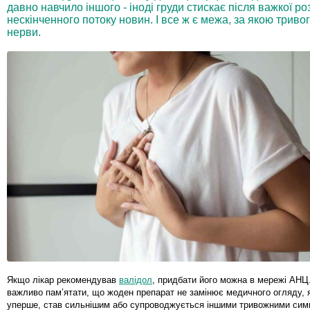
давно навчило іншого - іноді груди стискає після важкої ро
нескінченного потоку новин. І все ж є межа, за якою трив
нерви.
Якщо лікар рекомендував
валідол
, придбати його можна в мережі АНЦ
важливо пам’ятати, що жоден препарат не замінює медичного огляду, 
уперше, став сильнішим або супроводжується іншими тривожними сим