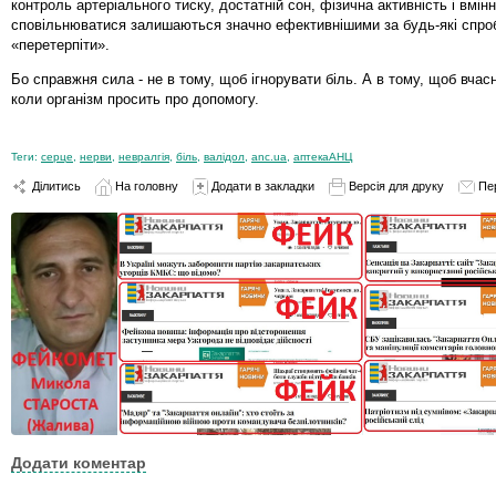
контроль артеріального тиску, достатній сон, фізична активність і вмінн
сповільнюватися залишаються значно ефективнішими за будь-які спро
«перетерпіти».
Бо справжня сила - не в тому, щоб ігнорувати біль. А в тому, щоб вчасн
коли організм просить про допомогу.
Теги:
серце
,
нерви
,
невралгія
,
біль
,
валідол
,
anc.ua
,
аптекаАНЦ
Ділитись
На головну
Додати в закладки
Версія для друку
Пе
Додати коментар