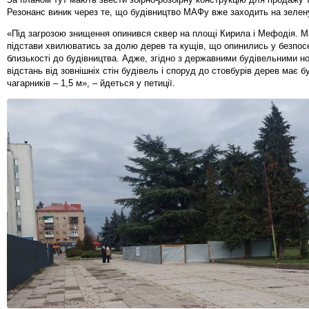
Резонанс виник через те, що будівництво МАФу вже заходить на зелену
«Під загрозою знищення опинився сквер на площі Кирила і Мефодія. М
підстави хвилюватись за долю дерев та кущів, що опинились у безпос
близькості до будівництва. Адже, згідно з державними будівельними н
відстань від зовнішніх стін будівель і споруд до стовбурів дерев має б
чагарників – 1,5 м», – йдеться у петиції.