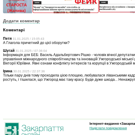
Додати коментар
Коментарі
Петя
31.01.2025 / 15:05:43
А Глагола причетний до цієї оборутки?
Шугай
31.01.2025 / 07:36:04
Інформація для БЕБ: Василь Адальбертович Рішко - чоловік вічної депутатки
управління міжнародного співробітництва та інновацій Ужгородської міської
Вікторії Юріївни. Явні ознаки конфлікту інтересів та корупції в Ужгородській м
Ірина
30.01.2025 / 22:37:36
Тільки пару днів тому проходила цією площею, любувалася ліванськими кадр
ростуть, і тішилася, що Ужгород має таку красу. Буде дуже шкода... Ненажрут
Інтернет-видання «Закарпа
Надіслати повідомлення