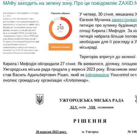
МАФу заходить на зелену зону. Про це повідомляє ZAXID.
У четвер, 30 січня, мешканка 
Євгенія Мучичка
зареєструва
петицію про зупинку будівниц
площі Кирила і Мефодія. За кі
петиція набрала більше полови
необхідних для її розгляду в 
міськраді.
Територію впритул до зеленої 
Кирила і Мефодія обгородили 27 січня. Як виявилося, ділянку, площею
Ужгородська міська рада продала у вересні 2023 року. Власником землі
став Василь Адальбертович Рішко, який за
інформацією
Youcontrol ост
очолює громадську організацію «Хлібопекар».