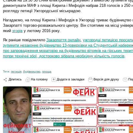
Станом на 19:30 30 січня електронний документ з вимогою зупинити буд
демонтувати МАФ з площі Кирила і Мефодія набрав 218 голосів з 250 
розгляду петиції Ужгородської міськрадою.
Нагадаємо, на площі Кирила і Мефодія в Ужгороді триває будівництво 
Закарпатті торгово-розважального центру. Він стоятиме на місці універ
який
згорів
у лютому 2016 року.
Як раніше повідомляло
Закарпаття онлайн
,
ужгородці петицією просил
зупинити незаконне будівництво 13-поверхівки на Студентській набереж
про запровадження мораторію на будівництво вітряків на гірських терит
попри технічні збої, достроково зібрала необхідну кількість голосів
.
Теги:
петиція
,
будівництво
,
площа
Ділитись
На головну
Додати в закладки
Версія для друку
Пе