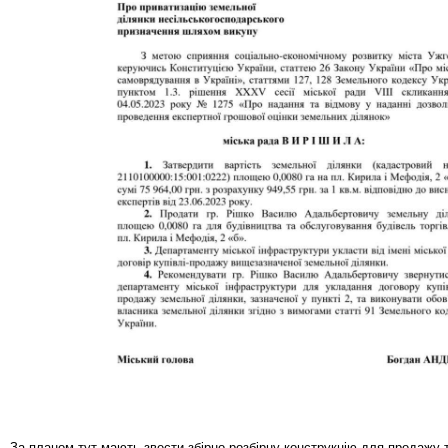
За планом тут мають звести збірно-розбірну конструкцію для продажу т