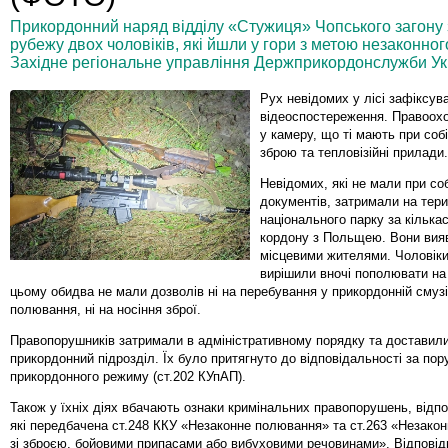
Прикордонний наряд відділу «Стужиця» Чопського загону
рубежу двох чоловіків, які йшли у гори з метою незаконн
Західне регіональне управління Держприкордонслужби Ук
Рух невідомих у лісі зафіксув
відеоспостереження. Правоохо
у камеру, що ті мають при соб
зброю та тепловізійні прилади.
Невідомих, які не мали при со
документів, затримали на тери
національного парку за кількас
кордону з Польщею. Вони вия
місцевими жителями. Чоловіки
вирішили вночі пополювати на
цьому обидва не мали дозволів ні на перебування у прикордонній смузі,
полювання, ні на носіння зброї.
Правопорушників затримали в адміністративному порядку та доставили
прикордонний підрозділ. Їх було притягнуто до відповідальності за по
прикордонного режиму (ст.202 КУпАП).
Також у їхніх діях вбачають ознаки кримінальних правопорушень, відпо
які передбачена ст.248 ККУ «Незаконне полювання» та ст.263 «Незако
зі зброєю, бойовими припасами або вибуховими речовинами». Відповід