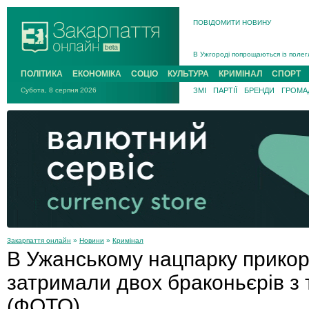
ПОВІДОМИТИ НОВИНУ
Інструктора районного ТЦК на Зак
В Ужгороді попрощаються із полег
В Ужгороді 5 серпня попрощаються
ПОЛІТИКА
ЕКОНОМІКА
СОЦІО
КУЛЬТУРА
КРИМІНАЛ
СПОРТ
Підтвердили загибель захисника і
Субота, 8 серпня 2026
ЗМІ
ПАРТІЇ
БРЕНДИ
ГРОМАД
На війні з рф поліг військовий з 
На Хустщині внаслідок ДТП за уча
Інструктора районного ТЦК на Зак
Закарпаття онлайн
»
Новини
»
Кримінал
В Ужанському нацпарку прико
затримали двох браконьєрів з
(ФОТО)