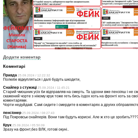
Додати коментар
Коментарі
Правда
25.09.2024 / 12:22:32
Полюбе відкупляться і далі будуть шкодити,
Снайпер з стужиці
25.09.2024 / 11:45:21
Старий чмошник усіх би відправляв на смерть. Та здохни вже пензіяш і не с
скажений чорте з нікому крук тоже геть бись іздох хоть на фронті хоть за св
коментарями.
Чорти недуйдаві. Самі сидите і смердите в коментарях а других обправляєте
пенсіонер
25.09.2024 / 08:27:43
Під Покровськ снайперів. Вони там будуть корисні. Але ж хто це зробить???
Крук
25.09.2024 / 05:50:09
Зразу на фронт,без ВЛК, готові окуні..