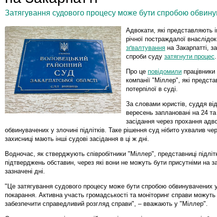
Затягування судового процесу може бути спробою обвину
Адвокати, які представляють і
річної постраждалої внаслідо
зґвалтування
на Закарпатті, з
спроби суду
затягнути процес
.
Про це
повідомили
працівники
компанії "Міллер", які предст
потерпілої в суді.
За словами юристів, суддя ві
вересень заплановані на 24 та
засідання через прохання адв
обвинувачених у злочині підлітків. Таке рішення суд нібито ухвалив че
захисниці мають інші судові засідання в ці ж дні.
Водночас, як стверджують співробітники "Міллер", представниці підліт
підтверджень обставин, через які вони не можуть бути присутніми на з
зазначені дні.
"Це затягування судового процесу може бути спробою обвинувачених 
покарання. Активна участь громадськості та моніторинг справи можуть
забезпечити справедливий розгляд справи", – вважають у "Міллер".