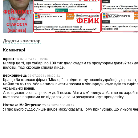
Додати коментар
Коментарі
юрист
26.07.2024 / 20:15:34
міллер це ті, що хабарі по 100 тис долл суддям та прокурорам дають? так да
воловці, тоді скоріше справа пійде.
верховинець
25.07.2024 / 08:29:41
Краще би взялася фірма "Міллер" за підгготовку позовів українців до росіян,
майно та житло. Або навчили писати позови в міжнародні суди вдів та сиріт 
українських воїнів.
А то шукають сенсацію иам де її немає. Мати сім'ю кинула, батько по заробітк
шлялося з пацанами по підвалах, а вони роздувають тут процес віку.
Наталка Майстренко
25.07.2024 / 00:48:17
Я про цього суддю лише добре можу сказати. Тому припускаю, що у нього чер