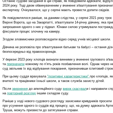
Останнє судове засідання в цій справі, як повідомили адвокати, відбу
2024 року. Тоді двом обвинуваченим у вчиненні зґвалтування призначи
експертизу. Очікувалося, що у серпні мають провести допити свідків.
Як повідомлялося раніше, за даними слідства, у серпні 2021 року троє п
Верхні Ворота, що на Закарпатті, зґвалтували 14-річну дівчину, яка пр
запрошення одного з них у підвал. Юнаки силою утримували постражд
фіксували процес злочину на камеру.
Згодом зловмисники розповсюдили відео серед учнів місцевої школи.
Дівчина не розповіла про зґвалтування батькам та бабусі – остання діз
безпосередньо від правоохоронців.
У березні 2023 року хлопців визнали винними у вчиненні групового зґв
та
призначили
кожному по п’ять років позбавлення волі. Однак через не
суд звільнив їх від відбування покарання, призначивши іспитовий строк
При цьому суддя врахувала
"позитивні характеристики"
про хлопців, я
вчителі та працівники їхньої школи, а також служба захисту дітей.
Після
звернення
до апеляційного суду
вирок скасувал
и і направили сп
на
повторний розгляд
іншим складом суду.
Раніше у ході нового судового розгляду захисники кривдників просили
про усунення одного із суддів від процесу, що, на думку адвоката Арт
Труша, можуть призвести до затягування справи.