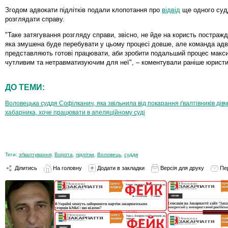
Згодом адвокати підлітків подали клопотання про
відвід
ще одного судд
розглядати справу.
"Таке затягування розгляду справи, звісно, не йде на користь постражда
яка змушена буде перебувати у цьому процесі довше, але команда адво
представляють готові працювати, аби зробити подальший процес макс
чутливим та нетравматизуючим для неї", – коментували раніше юристи
ДО ТЕМИ:
Воловецька суддя Софілканич, яка звільнила від покарання ґвалтівників дівч
хабарника, хоче працювати в апеляційному суді
Теги:
зґвалтування
,
Ворота
,
підлітки
,
Воловець
,
суддя
Ділитись
На головну
Додати в закладки
Версія для друку
Пе