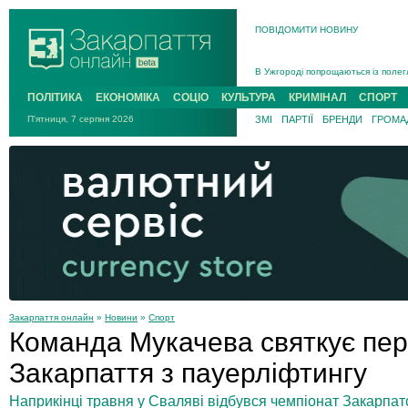
ПОВІДОМИТИ НОВИНУ
Інструктора районного ТЦК на Зак
В Ужгороді попрощаються із полег
В Ужгороді 5 серпня попрощаються
ПОЛІТИКА
ЕКОНОМІКА
СОЦІО
КУЛЬТУРА
КРИМІНАЛ
СПОРТ
Підтвердили загибель захисника і
П'ятниця, 7 серпня 2026
ЗМІ
ПАРТІЇ
БРЕНДИ
ГРОМАД
На війні з рф поліг військовий з 
На Хустщині внаслідок ДТП за уча
Інструктора районного ТЦК на Зак
Закарпаття онлайн
»
Новини
»
Спорт
Команда Мукачева святкує пер
Закарпаття з пауерліфтингу
Наприкінці травня у Сваляві відбувся чемпіонат Закарпатсь