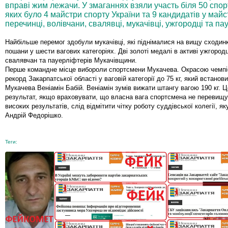
вправі жим лежачи. У змаганнях взяли участь біля 50 спор
яких було 4 майстри спорту України та 9 кандидатів у май
перечинці, волівчани, свалявці, мукачівці, ужгородці та п
Найбільше перемог здобули мукачівці, які піднімалися на вищу сходин
пошани у шести вагових категоріях. Дві золоті медалі в активі ужгородці
свалявчан та пауерліфтерів Мукачівщини.
Перше командне місце вибороли спортсмени Мукачева. Окрасою чемпі
рекорд Закарпатської області у ваговій категорії до 75 кг, який встано
Мукачева Веніамін Бабій. Веніамін зумів вижати штангу вагою 190 кг. 
результат, якщо враховувати, що власна вага спортсмена не перевищує
високих результатів, слід відмітити чітку роботу суддівської колегії, я
Андрій Федорішко.
Теги: