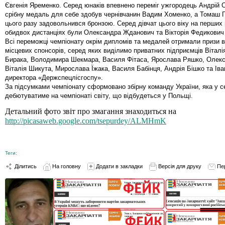
Євгенія Яременко. Серед юнаків впевнено переміг ужгородець Андрій 
срібну медаль для себе здобув чернівчанин Вадим Хоменко, а Томаш 
цього разу задовольнився бронзою. Серед дівчат цього віку на перших 
обидвох дистанціях були Олександра Жданович та Вікторія Федикович 
Всі переможці чемпіонату окрім дипломів та медалей отримали призи 
місцевих спонсорів, серед яких виділимо приватних підприємців Віталі
Бирака, Володимира Шекмара, Василя Фітаса, Ярослава Ряшко, Олекс
Віталія Шикута, Мирослава Їжака, Василя Бабінця, Андрія Бішко та Ів
директора «Держспецлісгоспу».
За підсумками чемпіонату сформовано збірну команду України, яка у с
дебютуватиме на чемпіонаті світу, що відбудеться у Польщі.
Детальний фото звіт про змагання знаходиться на
http://picasaweb.google.com/tsepurdey/ALMHmK
Теги:
Ділитись
На головну
Додати в закладки
Версія для друку
Пе