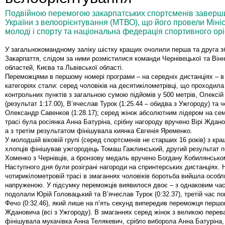
Подвійною перемогою закарпатських спортсменів заверши
України з велоорієнтування (МТВО), що його провели Мініст
молоді і спорту та національна федерація спортивного ор
У загальнокомандному заліку шістку кращих очолили перша та друга з
Закарпаття, слідом за ними розмістилися команди Чернівецької та Вінн
областей, Києва та Львівської області.
Переможцями в першому номері програми – на середніх дистанціях – 
категоріях стали: серед чоловіків на десятикілометрівці, що проходила
контрольних пунктів з загальною сумою підйомів у 500 метрів, Олексі
(результат 1:17.00), В’ячеслав Турок (1:25.44 – обидва з Ужгороду) та 
Олександр Савенков (1:28.17); серед жінок абсолютним лідером на се
трасі була росіянка Анна Батуріна, срібну нагороду вручено Вірі Ждан
а з третім результатом фінішувала киянка Євгенія Яременко.
У молодшій віковій групі (серед спортсменів не старших 16 років) з кр
хлопців фінішував ужгородець Томаш Гажлинський, другий результат 
Хоменко з Чернівців, а бронзову медаль вручено Богдану Кобилянсько
Наступного дня були розіграні нагороди на спринтерських дистанціях. 
чотирикілометровій трасі в змаганнях чоловіків боротьба вийшла особл
напруженою. У підсумку переможців виявилося двоє – з однаковим ча
подолали Юрій Головацький та В’ячеслав Турок (0:32.37), третій час по
Фечо (0:32.46), який лише на п’ять секунд випередив переможця першо
Ждановича (всі з Ужгороду). В змаганнях серед жінок з великою пере
фінішувала мукачівка Анна Телякевич, срібло виборола Анна Батуріна,