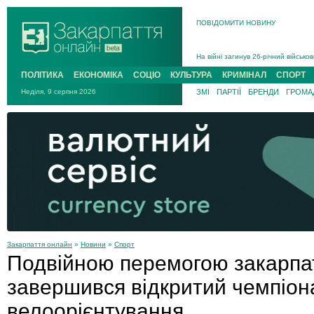
В Ужгороді 5 серпня попрощаються
ПОВІДОМИТИ НОВИНУ
Підтвердили загибель захисника і
На війні з рф поліг військовий з 
На війні загинув 26-річний військо
ПОЛІТИКА
ЕКОНОМІКА
СОЦІО
КУЛЬТУРА
КРИМІНАЛ
СПОРТ
Неділя, 9 серпня 2026
ЗМІ
ПАРТІЇ
БРЕНДИ
ГРОМАД
Закарпаття онлайн
»
Новини
»
Спорт
Подвійною перемогою закарпа
завершився відкритий чемпіона
велоорієнтування