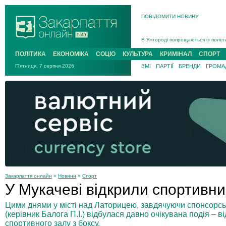
ПОВІДОМИТИ НОВИНУ
Інструктора районного ТЦК на Зак
В Ужгороді попрощаються із полег
В Ужгороді 5 серпня попрощаються
ПОЛІТИКА
ЕКОНОМІКА
СОЦІО
КУЛЬТУРА
КРИМІНАЛ
СПОРТ
Підтвердили загибель захисника і
П'ятниця, 7 серпня 2026
ЗМІ
ПАРТІЇ
БРЕНДИ
ГРОМАД
На війні з рф поліг військовий з 
На Хустщині внаслідок ДТП за уча
Інструктора районного ТЦК на Зак
Закарпаття онлайн
»
Новини
»
Спорт
У Мукачеві відкрили спортивни
Цими днями у місті над Латорицею, завдячуючи спонсорсь
(керівник Балога П.І.) відбулася давно очікувана подія – в
спортивного залу з боксу.