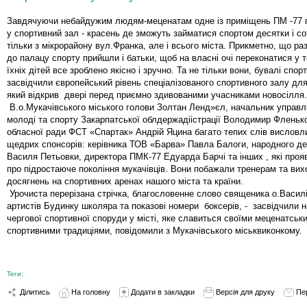
Завдячуючи небайдужим людям-меценатам одне із приміщень ПМ -77
у спортивний зал - красень де зможуть займатися спортом десятки і со
тільки з мікрорайону вул.Франка, але і всього міста. Прикметно, що ра
до палацу спорту прийшли і батьки, щоб на власні очі переконатися у 
їхніх дітей все зроблено якісно і зручно. Та не тільки вони, бувалі спо
засвідчили європейський рівень спеціалізованого спортивного залу для
який відкрив двері перед приємно здивованими учасниками новосілля.
В.о.Мукачівського міського голови Золтан Ленд»єл, начальник управл
молоді та спорту Закарпатської облдержадіістрації Володимир Фленько
обласної ради ФСТ «Спартак» Андрій Яцина багато тепих слів висловл
щедрих спонсорів: керівника ТОВ «Барва» Павла Балоги, народного де
Василя Петьовки, директора ПМК-77 Едуарда Барчі та інших , які проя
про підростаюче покоління мукачівців. Вони побажали тренерам та ви
досягнень на спортивних аренах нашого міста та країни.
Урочиста перерізана стрічка, благословенне слово священика о.Васил
артистів Будинку школяра та показові номери боксерів, - засвідчили 
чергової спортивної споруди у місті, яке славиться своїми меценатськ
спортивними традиціями, повідомили з Мукачівського міськвиконкому.
Теги:
Ділитись
На головну
Додати в закладки
Версія для друку
Пе