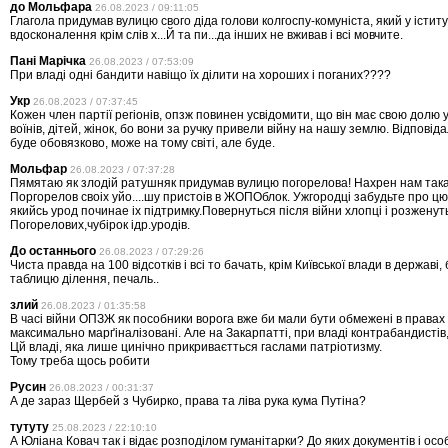
до Мольфара
26.08.2023 / 09:11:05
Глагола придумав вулицю свого діда голови колгоспу-комуніста, який у іститу
вдосконалення крім слів х...Й та пи...да інших не вживав і всі мовчите.
Пані Марічка
26.08.2023 / 07:53:09
При владі одні бандити навіщо їх ділити на хороших і поганих????
Укр
26.08.2023 / 07:37:45
Кожен член партії регіонів, опзж повинен усвідомити, що він має свою долю
воїнів, дітей, жінок, бо вони за ручку привели війну на нашу землю. Відповіда
буде обовязково, може на тому світі, але буде.
Мольфар
26.08.2023 / 07:37:28
Пямятаю як злодiй ратушняк придумав вулицю погорелова! Нахрен нам така
Поргорелов своiх уйо....шу пристоiв в ЖОПОблок. Ужгородцi забудьте про цю
якийсь урод починае iх пiдтримку.Повернуться пiсля вiйни хлопцi i розженут
Погорелових,чубiрок iдр.уродiв.
До останнього
26.08.2023 / 07:29:26
Чиста правда на 100 відсотків і всі то бачать, крім Київської влади в державі,
таблицю ділення, печаль..
злий
26.08.2023 / 01:35:58
В часі війни ОПЗЖ як пособники ворога вже би мали бути обмежені в правах 
максимально марґіналізовані. Але на Закарпатті, при владі контрабандистів, 
Цй владі, яка лише цинічно прикриваєтться гаслами патріотизму.
Тому треба щось робити
Русин
26.08.2023 / 00:31:37
А де зараз Щербей з Чубирко, права та ліва рука кума Путіна?
тутуту
25.08.2023 / 22:10:10
А Юліана Ковач так і відає розподілом гуманітарки? До яких документів і ос