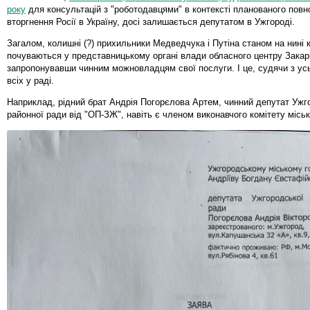
року
для консультацій з "роботодавцями" в контексті планованого пов
вторгнення Росії в Україну, досі залишається депутатом в Ужгороді.
Загалом, колишні (?) прихильники Медведчука і Путіна станом на нині
почуваються у представницькому органі влади обласного центру Закар
запропонувавши чинним можновладцям свої послуги. І це, судячи з ус
всіх у раді.
Наприклад, рідний брат Андрія Погорєлова Артем, чинний депутат Ужг
районної ради від "ОП-ЗЖ", навіть є членом виконавчого комітету місь