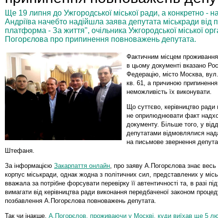
Ще 19 липня до Ужгородської міської ради, а конкретно - на
Андріїва начебто надійшла заява депутата міськради від п
платформа - За життя", очільника Ужгородської міської орга
Погорєлова про припинення повноважень депутата.
Фактичним місцем проживання
в цьому документі вказано Рос
Федерацію, місто Москва, вул.
кв. 61, а причиною припинення
неможливість їх виконувати.
Що суттєво, керівництво ради 
не оприлюднювати факт надх
документу. Більше того, у відд
депутатами відмовлялися нада
на письмове звернення депут
Штефаня.
За інформацією
Закарпаття онлайн
, про заяву А.Погорєлова знає весь
корпус міськради, однак жодна з політичних сил, представлених у місь
вважала за потрібне форсувати перевірку її автентичності та, в разі пі
вимагати від керівництва ради виконання передбаченої законом проце
позбавлення А.Погорєлова повноважень депутата.
Так чи інакше,
А.Погорєлов, проживаючи у Москві, куди виїхав ще 5 лю