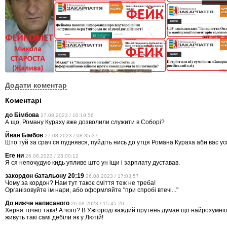
Додати коментар
Коментарі
до Бімбова
27.08.2023 / 10:19:56
А що, Роману Кураху вже дозволили служити в Соборі?
Йван Бімбов
27.08.2023 / 08:35:37
Што туй за срач ся пуднявся, пуйдіть нись до утця Романа Кураха аби вас ус
Еге ни
26.08.2023 / 23:00:12
Я ся непочудую кидь упливе што ун іщи і зарплату дуставав.
закордон батальону 20:19
26.08.2023 / 17:03:57
Чому за кордон? Нам тут такоє сміття теж не треба!
Організовуйте ім нари, або оформляйте "при спробі втечі..."
До нижче написаного
26.08.2023 / 15:45:20
Херня точно така! А чого? В Ужгородi каждий прутень думае що найрозумнi
живуть такi самi дебiли як у Лютiй!