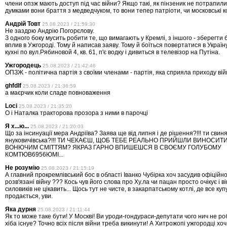
члени опзж мають доступ під час війни? Якщо такі, як пінзеник не потрапили
думками вони браття з медведчуком, то вони тепер патріоти, чи московські 
Андрій Товт
25.08.2023 / 21:59:30
Не заздрю Андрію Погорєлову.
З одного боку мусить робити те, що вимагають у Кремлі, з іншого - зберегти
вплив в Ужгороді. Тому й написав заяву. Тому й боїться повертатися в Україн
кухні по вул.Рябиновой 4, кв. 61, п'є водку і дивиться в телевізор на Путіна.
Ужгородець
25.08.2023 / 21:42:46
ОПЗЖ - політична партія з своїми членами - партія, яка сприяла приходу війн
ghfdlf
25.08.2023 / 21:36:59
а маєрчик коли сладе повноваження
Loci
25.08.2023 / 21:35:20
О і Наталка тракторова прозора з ними в парочці
Я х...ю...
25.08.2023 / 21:20:03
Що за інсинуації мера Андріїва? Заява ще від липня і де рішення?!!! ти свин
януковичівська?!!! ТИ ЧЕКАЄШ, ЩОБ ТЕБЕ РЕАЛЬНО ПРИЙШЛИ ВИНОСИТИ?
ВОНЮЧИМ СМІТТЯМ? ЯКРАЗ ГАРНО ВПИШЕШСЯ В СВОЄМУ ГОЛУБОМУ
КОМТЮВ6956ЮМІ...
Не розумію
25.08.2023 / 21:15:19
А главний прокремлівський бос в області Іванко Чубірка хоч засудив офіційно
розв'язані війну ??? Кось чув його слова про Ху.ла чи пацан просто очікує і ві
силовиків не цікавить... Щось тут не чисте, в закарпатському котлі, де все куп
продається, уви.
Яка дурня
25.08.2023 / 21:11:44
Як то може таке бути! У Москвi! Ви уроди-гондураси-депутати чого нич не 
хiба iснуе? Точно всiх пiсля вiйни треба викинути! А Хитрожопi ужгородцi хо