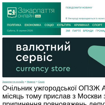
ПОВІДОМИТИ НОВИНУ
Інструктора районного ТЦК на Зак
В Ужгороді попрощаються із полег
В Ужгороді 5 серпня попрощаються
ПОЛІТИКА
ЕКОНОМІКА
СОЦІО
КУЛЬТУРА
КРИМІНАЛ
СПОРТ
Підтвердили загибель захисника і
На війні з рф поліг військовий з 
Субота, 8 серпня 2026
ЗМІ
ПАРТІЇ
БРЕНДИ
ГРОМАД
На Хустщині внаслідок ДТП за уча
Інструктора районного ТЦК на Зак
Закарпаття онлайн
»
Новини
»
Соціо
Очільник ужгородської ОПЗЖ 
місяць тому прислав з Москви 
припинення повноважень деп