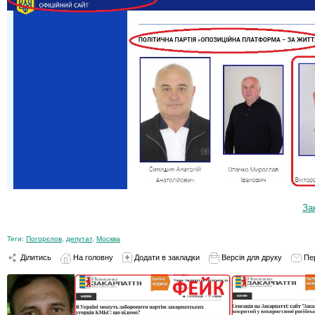
За
Теги:
Погорєлов
,
депутат
,
Москва
Ділитись
На головну
Додати в закладки
Версія для друку
Пе