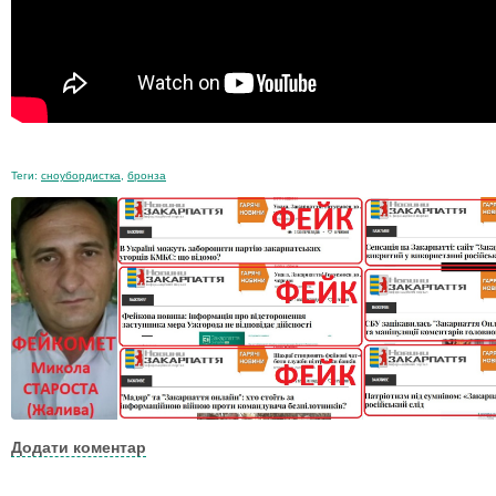
Теги:
сноубордистка
,
бронза
Додати коментар