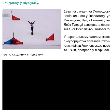
сходинку у підсумку.
19-річна студентка Ужгородсь
національного університету, 
Рахівщини, Надія Гапатин у а
Лейк-Плесіді завоювала бронз
ХХХІ-ої Всесвітньої зимової Ун
У паралельному слаломі зака
сноубордистка показала п'ятий
класифікаційних спусках, пере
та 1/4-ій, програла у півфінал
третю сходинку у підсумку