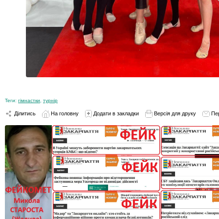
Теги:
гімнастки
,
турнір
Ділитись
На головну
Додати в закладки
Версія для друку
Пе