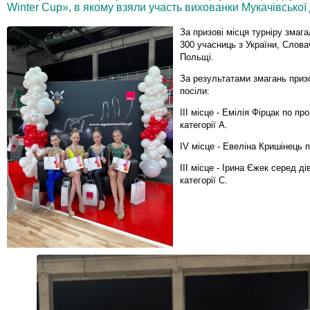
Winter Cup», в якому взяли участь вихованки Мукачівськ
За призові місця турніру змаг
300 учасниць з України, Слова
Польщі.
За результатами змагань призо
посіли:
III місце - Емілія Фірцак по п
категорії А.
IV місце - Евеліна Кришінець 
III місце - Ірина Єжек серед ді
категорії С.