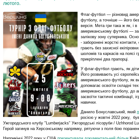
лютого.
Флаг-футбол — різновид амер
футболу, а точніше — його бе
версія. Мета гри така ж як, і в
американському футболі — зан
залікову зону суперника. Осно
- заборонені жорсткі контакти
грають без захисної екіпіровки
шоломів та каркасів на поясі г
прикріплені два прапорці.
У флаг-футбол грають, як діти,
Його розвивають усі європейсь
американського футболу, як ви
допомагає освоїти складні тех
американського футболу, до 
засвоїти тактичні комбінації, іг
навички.
Данило Бонуславський, який
п
росією у жовтні 2022 року, бу
Ужгородського клубу "Lumberjacks" Ужгородські лісоруби / Uzhhorod Lu
Герой загинув на Херсонському напрямку, рятуючи з поля бою поранен
Наприкінці 2022 року у США
презентували документальний фільм
Кайл