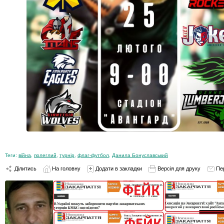
Теги:
війна
,
полеглий
,
турнір
,
флаг-футбол
,
Данила Бонуславський
Ділитись
На головну
Додати в закладки
Версія для друку
Пе