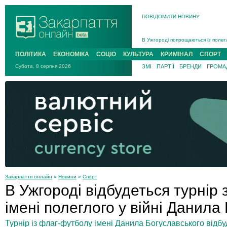
ПОВІДОМИТИ НОВИНУ
Інструктора районного ТЦК на Зак
В Ужгороді попрощаються із полег
В Ужгороді 5 серпня попрощаються
ПОЛІТИКА
ЕКОНОМІКА
СОЦІО
КУЛЬТУРА
КРИМІНАЛ
СПОРТ
Підтвердили загибель захисника і
Субота, 8 серпня 2026
ЗМІ
ПАРТІЇ
БРЕНДИ
ГРОМАД
На війні з рф поліг військовий з 
На Хустщині внаслідок ДТП за уча
Інструктора районного ТЦК на Зак
Закарпаття онлайн
»
Новини
»
Спорт
В Ужгороді відбудеться турнір
імені полеглого у війні Данила
Турнір із флаг-футболу імені Данила Богуславського відбу