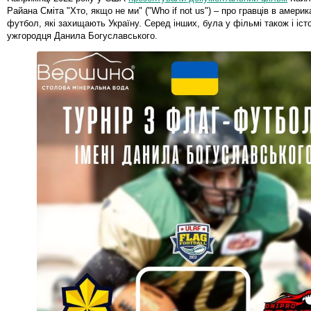
Райана Сміта "Хто, якщо не ми" ("Who if not us") – про гравців в амери
футбол, які захищають Україну. Серед інших, була у фільмі також і іст
ужгородця Данила Богуславського.