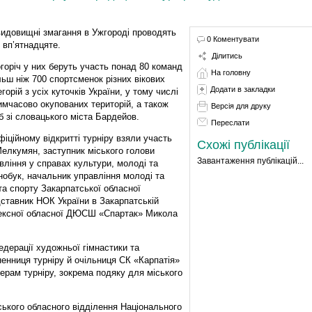
видовищні змагання в Ужгороді проводять
0 Коментувати
 вп’ятнадцяте.
Ділитись
горіч у них беруть участь понад 80 команд
На головну
ільш ніж 700 спортсменок різних вікових
Додати в закладки
егорій з усіх куточків України, у тому числі
тимчасово окупованих територій, а також
Версія для друку
б зі словацького міста Бардейов.
Переслати
фіційному відкритті турніру взяли участь
Схожі публікації
Мелкумян, заступник міського голови
Завантаження публікацій...
ління у справах культури, молоді та
нобук, начальник управління молоді та
та спорту Закарпатської обласної
дставник НОК України в Закарпатській
лексної обласної ДЮСШ «Спартак» Микола
едерації художньої гімнастики та
ненниця турніру й очільниця СК «Карпатія»
рам турніру, зокрема подяку для міського
ського обласного відділення Національного