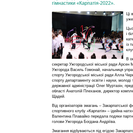
гімнастики «Карпатія-2022».
Ці 
уже
Цьо
і б
кат
із 
клу
В о
секретар Ужгородської міської ради Арсен 
Ужгорода Василь Гомонай, начальниця управ
спорту Ужгородської міської ради Алла Чер
спорту департаменту освіти і науки, молоді 
державної адміністрації Олег Муртазін, пре
області Анатолій Плеханов, директор комп
Щадей.
Від організаторів змагань – Закарпатської ф
спортивного клубу «Карпатія» – ідейна натх
Валентина Плавайко передала подяки партне
голови Ужгорода Богдана Андріїва.
Змагання відбуваються під егідою Закарпат