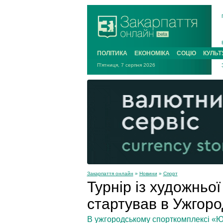
ПОЛІТИКА
ЕКОНОМІКА
СОЦІО
КУЛЬТ
П'ятниця, 7 серпня 2026
Закарпаття онлайн
»
Новини
»
Спорт
Турнір із художньої
стартував в Ужгоро
В ужгородському спорткомплексі «Юн