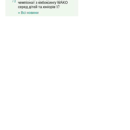
/ 2
чемпіонат з кікбоксингу WAKO
серед дітей та юніорів
» Всі новини