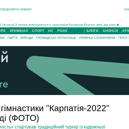
ПОВІДОМИТИ НОВИНУ
ОН
Інструктора районного ТЦК на Закарпатті судитимуть за обвинуваченням у катув...
В Ужгороді попрощаються із полеглим на війні з росією захисником Володимиром Йор�...
В Ужгороді 5 серпня попрощаються із захисником Богданом Югасом, який два роки �...
Підтвердили загибель захисника із Нанкова на Хустщині Юліана Гербея (ФОТО)[/gree...
УРА
КРИМІНАЛ
СПОРТ
НС
РІЗНЕ
БЛОГИ
АНОНСИ
АРХ
На війні з рф поліг військовий з Виноградова Ігнат Роздяловський (ФОТО)...
ЗМІ
ПАРТІЇ
БРЕНДИ
ГРОМАДСЬКІ ОРГАНІЗАЦІЇ
УКРАЇНЦІ СЛОВАЧЧИНИ
ГЕРОЇ
На Хустщині внаслідок ДТП за участі трьох авто постраждали 13 людей (ФОТО)...
Інструктора районного ТЦК на Закарпатті судитимуть за обвинувачен...
 гімнастики "Карпатія-2022"
ді (ФОТО)
ість» стартував традиційний турнір із художньої