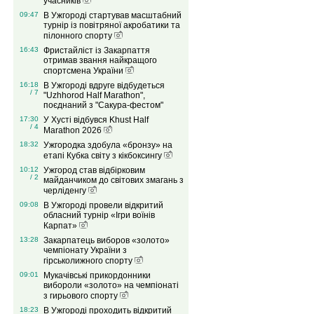
учасників
09:47
В Ужгороді стартував масштабний
турнір із повітряної акробатики та
пілонного спорту
16:43
Фристайліст із Закарпаття
отримав звання найкращого
спортсмена України
16:18
В Ужгороді вдруге відбудеться
/ 7
"Uzhhorod Half Marathon",
поєднаний з "Сакура-фестом"
17:30
У Хусті відбувся Khust Half
/ 4
Marathon 2026
18:32
Ужгородка здобула «бронзу» на
етапі Кубка світу з кікбоксингу
10:12
Ужгород став відбірковим
/ 2
майданчиком до світових змагань з
черліденгу
09:08
В Ужгороді провели відкритий
обласний турнір «Ігри воїнів
Карпат»
13:28
Закарпатець виборов «золото»
чемпіонату України з
гірськолижного спорту
09:01
Мукачівські прикордонники
вибороли «золото» на чемпіонаті
з гирьового спорту
18:23
В Ужгороді проходить відкритий