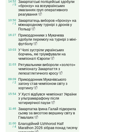
14:52
Закарпатські поліцейські здобули
/ 5
«бронзу» на всеукраїнських
змаганнях груп оперативного
реагування
10:50
Закарпатець виборов «бронзу» на
/ 1
міжнародному турнірі з дронів у
Польщі
16:27
Прикордонники з Мукачева
здобули перемогу на турнірі з міні-
футболу
10:03
У Чопі зустріли українських
борчинь, які тріумфували на
чемпіонаті Європи
11:03
Рятувальники вибороли «золото»
чемпіонату Закарпаття з
легкоатлетичного кросу
09:09
Прикордонник Мукачівського
/ 2
загону став чемпіоном світу з
хортингу
15:54
У Хусті відбувся чемпіонат України
з ультрамарафону після
чотирирічної паузи
11:46
Закарпатка Ірина Галай підкорила
сьому за висотою вершину світу в
Гімалаях
11:00
Благодійний Uzhhorod Half
/ 4
Marathon 2026 зібрав понад тисячу