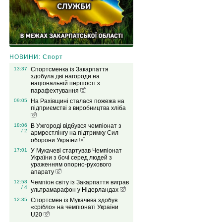
НОВИНИ: Спорт
13:37
Спортсменка із Закарпаття
здобула дві нагороди на
національній першості з
парафехтування
09:05
На Рахівщині сталася пожежа на
підприємстві з виробництва хліба
18:06
В Ужгороді відбувся чемпіонат з
/ 2
армрестлінгу на підтримку Сил
оборони України
17:01
У Мукачеві стартував Чемпіонат
України з бочі серед людей з
ураженням опорно-рухового
апарату
12:58
Чемпіон світу із Закарпаття виграв
/ 4
ультрамарафон у Нідерландах
12:35
Спортсмен із Мукачева здобув
«срібло» на чемпіонаті України
U20