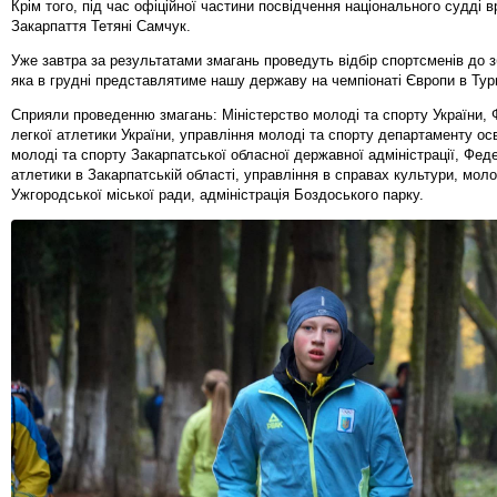
Крім того, під час офіційної частини посвідчення національного судді в
Закарпаття Тетяні Самчук.
Уже завтра за результатами змагань проведуть відбір спортсменів до зб
яка в грудні представлятиме нашу державу на чемпіонаті Європи в Турин
Сприяли проведенню змагань: Міністерство молоді та спорту України, 
легкої атлетики України, управління молоді та спорту департаменту осві
молоді та спорту Закарпатської обласної державної адміністрації, Феде
атлетики в Закарпатській області, управління в справах культури, моло
Ужгородської міської ради, адміністрація Боздоського парку.