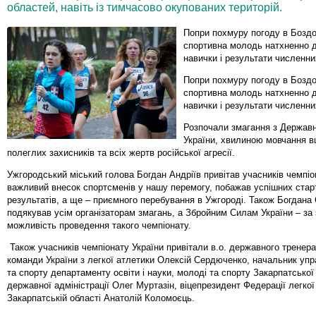
областей, навіть із тимчасово окупованих територій.
Попри похмуру погоду в Бозд
спортивна молодь натхненно 
навички і результати численни
Попри похмуру погоду в Бозд
спортивна молодь натхненно 
навички і результати численни
Розпочали змагання з Державн
України, хвилиною мовчання 
полеглих захисників та всіх жертв російської агресії.
Ужгородський міський голова Богдан Андріїв привітав учасників чемпіо
важливий внесок спортсменів у нашу перемогу, побажав успішних старт
результатів, а ще – приємного перебування в Ужгороді. Також Богдана
подякував усім організаторам змагань, а Збройним Силам України – за 
можливість проведення такого чемпіонату.
Також учасників чемпіонату України привітали в.о. державного тренера
команди України з легкої атлетики Олексій Сердюченко, начальник упр
та спорту департаменту освіти і науки, молоді та спорту Закарпатської
державної адміністрації Олег Муртазін, віцепрезидент Федерації легкої
Закарпатській області Анатолій Коломоєць.