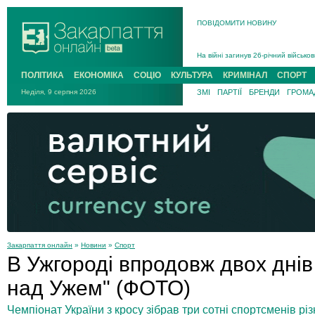
ПОВІДОМИТИ НОВИНУ
На війні загинув 26-річний військо
Інструктора районного ТЦК на Зак
ПОЛІТИКА
ЕКОНОМІКА
СОЦІО
КУЛЬТУРА
КРИМІНАЛ
СПОРТ
В Ужгороді попрощаються із полег
Неділя, 9 серпня 2026
В Ужгороді 5 серпня попрощаються
ЗМІ
ПАРТІЇ
БРЕНДИ
ГРОМАД
Підтвердили загибель захисника і
На війні з рф поліг військовий з 
На війні загинув 26-річний військо
Закарпаття онлайн
»
Новини
»
Спорт
В Ужгороді впродовж двох днів
над Ужем" (ФОТО)
Чемпіонат України з кросу зібрав три сотні спортсменів різн