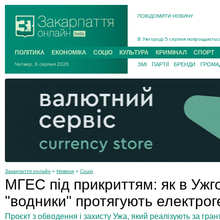
ПОВІДОМИТИ НОВИНУ
Інструктора районного ТЦК на Зак
В Ужгороді попрощаються із полег
В Ужгороді 5 серпня попрощаються
Підтвердили загибель захисника і
ПОЛІТИКА
ЕКОНОМІКА
СОЦІО
КУЛЬТУРА
КРИМІНАЛ
СПОРТ
На війні з рф поліг військовий з 
Четвер, 6 серпня 2026
ЗМІ
ПАРТІЇ
БРЕНДИ
ГРОМАД
На Хустщині внаслідок ДТП за уча
Інструктора районного ТЦК на Зак
Закарпаття онлайн
»
Новини
»
Соціо
МГЕС під прикриттям: як в Ужго
"водники" протягують електрог
Проєкт з обводення і захисту Ужа, який реалізують за грант