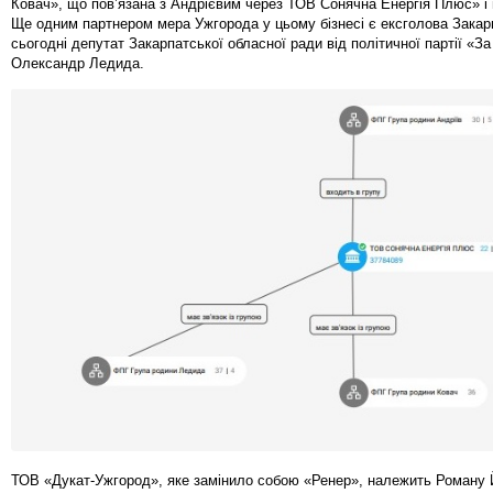
Ковач», що пов’язана з Андрієвим через ТОВ Сонячна Енергія Плюс» і
Ще одним партнером мера Ужгорода у цьому бізнесі є ексголова Закар
сьогодні депутат Закарпатської обласної ради від політичної партії «З
Олександр Ледида.
ТОВ «Дукат-Ужгород», яке замінило собою «Ренер», належить Роману