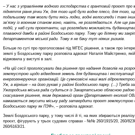
– У нас з управлінням водного господарства є грантовий проєкт про
підняття рівня річки Уж, для того щоб було водне плесо, для того, щ
подальшому там могли бути якісь лодки, водні велосипеди і таке інше
зв’язку із воєнним станом воно, навіть, не розглядається. Але ще ран
подій, у наб сули проєктанти, що розглядали можливість будівництв
плаваючої дамби в районі Боздоського парку. Тому цю ділянку ми закрі
департаментом міської ради. Тому я не бачу тут ніяких ризиків.
Більше по суті про проголосовані під МГЕС рішення, а також про інтер
землі у Боздоському парку розповіла адвокат Наталія Майстренко, якій
відмовила у виступі в залі.
«На цій сесії проголосували два рішення про надання дозволів на розро
землеустрою щодо відведення земель для будівництва і експлуатації
енергогенеруючих організацій. Це сумнозвісні наші малі гідроелектрост
Уж, а вірніше – на його рукаві у районі Боздоського парку. (…) Треба 
Ужгородська міська рада судиться із Закарпатською обласною радою
скасування рішення, яким державний орган (Департамент екології ОВА
намагається змусити міську раду затвердити проєкт землеустрою 
Боздоського парку як ПЗФ»
, – розповіла адвокат.
Землі Боздоського парку, у тому числі й ті, на яких збираються реаліз
проєкт, фігурують у трьох судових справах - №№ 260/1915/20, 260/823
260/6163/21.