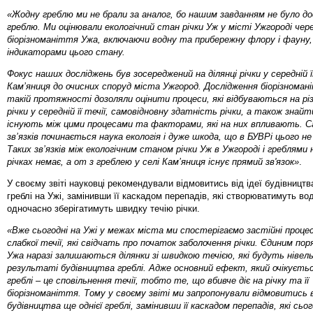
«Жодну греблю ми не брали за аналог, бо нашим завданням не було д
греблю. Ми оцінювали екологічний стан річки Уж у місті Ужгороді чер
біорізноманіття Ужа, включаючи водну та прибережну флору і фауну, 
індикаторами цього стану.
Фокус наших досліджень був зосереджений на ділянці річки у середній її
Кам’яниця до очисних споруд міста Ужгород. Дослідження біорізноман
такій протяжності дозоляли оцінити процеси, які відбуваються на різ
річки у середній її течії, самовідновну здатність річки, а також знайти
існують між цими процесами та факторами, які на них впливають. С
зв’язків починається наука екологія і дуже шкода, що в БУВРі цього н
Таких зв’язків між екологічним станом річки Уж в Ужгороді і греблями
річках немає, а от з греблею у селі Кам’яниця існує прямий зв'язок»
.
У своєму звіті науковці рекомендували відмовитись від ідеї будівництв
греблі на Ужі, замінивши її каскадом перепадів, які створюватимуть во
одночасно зберігатимуть швидку течію річки.
«Вже сьогодні на Ужі у межах міста ми спостерігаємо застійні процес
слабкої течії, які свідчать про початок заболочення річки. Єдиним по
Ужа наразі залишаються ділянки зі швидкою течією, які будуть нівель
результаті будівництва греблі. Адже основний ефект, який очікується
греблі – це сповільнення течії, тобто те, що вбивче діє на річку та її
біорізноманіття. Тому у своєму звіті ми запропонували відмовитись ві
будівництва ще однієї греблі, замінивши її каскадом перепадів, які сьо