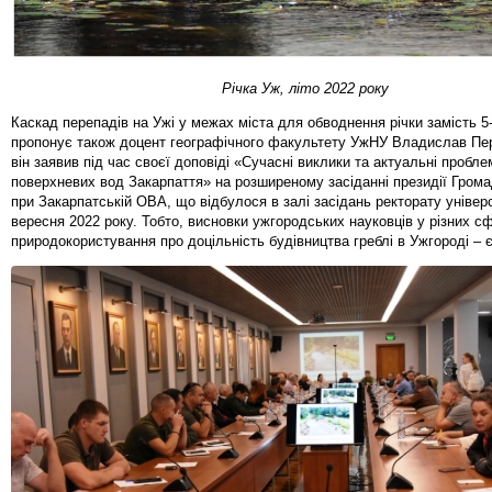
Річка Уж, літо 2022 року
Каскад перепадів на Ужі у межах міста для обводнення річки замість 5-
пропонує також доцент географічного факультету УжНУ Владислав Пе
він заявив під час своєї доповіді «Сучасні виклики та актуальні пробл
поверхневих вод Закарпаття» на розширеному засіданні президії Гром
при Закарпатській ОВА, що відбулося в залі засідань ректорату універ
вересня 2022 року. Тобто, висновки ужгородських науковців у різних с
природокористування про доцільність будівництва греблі в Ужгороді – є