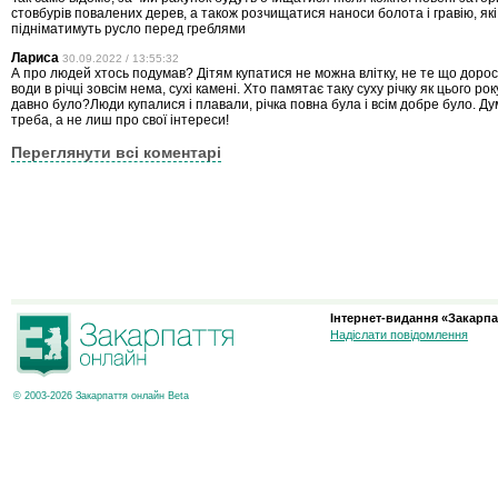
стовбурів повалених дерев, а також розчищатися наноси болота і гравію, як
підніматимуть русло перед греблями
Лариса
30.09.2022 / 13:55:32
А про людей хтось подумав? Дітям купатися не можна влітку, не те що доро
води в річці зовсім нема, сухі камені. Хто памятає таку суху річку як цього ро
давно було?Люди купалися і плавали, річка повна була і всім добре було. Д
треба, а не лиш про свої інтереси!
Переглянути всі коментарі
Інтернет-видання «Закарпа
Надіслати повідомлення
© 2003-2026 Закарпаття онлайн Beta