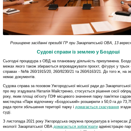
Розширене засіданні президії ГР при Закарпатській ОВА, 13 верес
Судові справи із землею у Боздоші
Сьогодні процедура з ОВД на плановану діяльність призупинена. Боздо
межах якого також збираються впроваджувати проєкт, фігурує у трьох
справах - №№ 260/1915/20, 260/8230/21 та 260/6163/21. До того ж, на 
немає документів.
Судова справа за позовом Ужгородської міської ради до Закарпатської
про яку згадувала Наталія Майстренко, стосується рішення сесії облра
року, яким площі об’єкту ПЗФ місцевого значення парку пам'ятки садов
мистецтва «Парк відпочинку «Боздоський» розширили з 50,0 га до 73,75
рада проти збільшення території парку і
домагається скасування
згадан
суді.
З листопада 2021 року Ужгородська окружна прокуратура в інтересах 
екології Закарпатської ОВА
домагається зобов’язати
адміністрацію пар