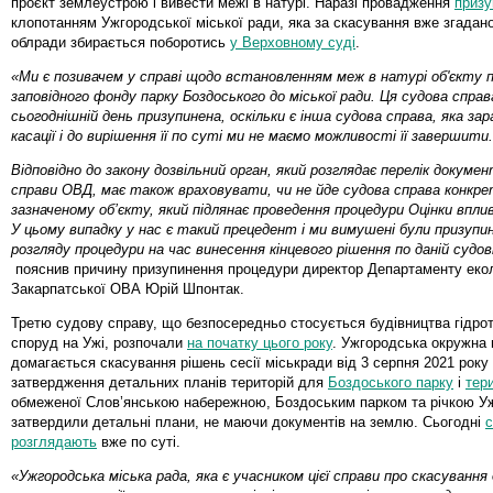
проєкт землеустрою і вивести межі в натурі. Наразі провадження
призу
клопотанням Ужгородської міської ради, яка за скасування вже згадан
облради збирається поборотись
у Верховному суді
.
«Ми є позивачем у справі щодо встановленням меж в натурі об'єкту 
заповідного фонду парку Боздоського до міської ради. Ця судова справ
сьогоднішній день призупинена, оскільки є інша судова справа, яка зар
касації і до вирішення її по суті ми не маємо можливості її завершити.
Відповідно до закону дозвільний орган, який розглядає перелік докуме
справи ОВД, має також враховувати, чи не йде судова справа конкре
зазначеному об’єкту, який підлянає проведення процедури Оцінки вплив
У цьому випадку у нас є такий прецедент і ми вимушені були призупи
розгляду процедури на час винесення кінцевого рішення по даній судов
пояснив причину призупинення процедури директор Департаменту екол
Закарпатської ОВА Юрій Шпонтак.
Третю судову справу, що безпосередньо стосується будівництва гідро
споруд на Ужі, розпочали
на початку цього року
. Ужгородська окружна 
домагається скасування рішень сесії міськради від 3 серпня 2021 року
затвердження детальних планів територій для
Боздоського парку
і
тери
обмеженої Слов’янською набережною, Боздоським парком та річкою У
затвердили детальні плани, не маючи документів на землю. Сьогодні
с
розглядають
вже по суті.
«Ужгородська міська рада, яка є учасником цієї справи про скасуванн