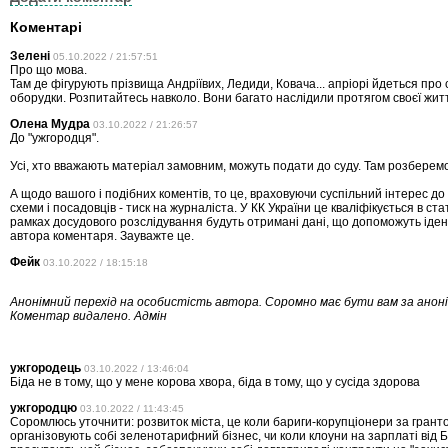
Коментарі
Зелені
05.10.2022 / 21:57:51
Про що мова.
Там де фігурують прізвища Андріївих, Ледиди, Ковача... апріорі йдеться про 
оборудки. Розпитайтесь навколо. Вони багато наслідили протягом своєї житт
Олена Мудра
03.10.2022 / 21:26:57
До "ужгородця".
Усі, хто вважають матеріал замовним, можуть подати до суду. Там розберем
А щодо вашого і подібних коментів, то це, враховуючи суспільний інтерес до 
схеми і посадовців - тиск на журналіста. У КК України це кваліфікується в стат
рамках досудового розслідування будуть отримані дані, що допоможуть іде
автора коментаря. Зауважте це.
Фейк
03.10.2022 / 18:15:18
Анонімний перехід на особистість автора. Соромно має бути вам за анонім
Коментар видалено. Адмін
ужгородець
03.10.2022 / 13:46:04
Біда не в тому, що у мене корова хвора, біда в тому, що у сусіда здорова
ужгородцю
03.10.2022 / 11:43:45
Соромлюсь уточнити: розвиток міста, це коли бариги-корупціонери за гранто
організовують собі зеленотарифний бізнес, чи коли клоуни на зарплаті від 