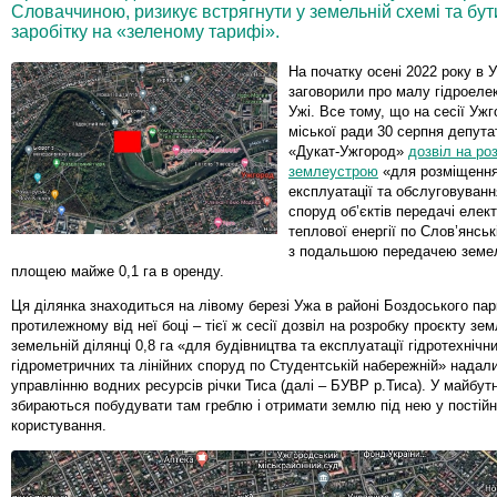
Словаччиною, ризикує встрягнути у земельній схемі та бу
заробітку на «зеленому тарифі».
На початку осені 2022 року в 
заговорили про малу гідроеле
Ужі. Все тому, що на сесії Уж
міської ради 30 серпня депут
«Дукат-Ужгород»
дозвіл на ро
землеустрою
«для розміщення
експлуатації та обслуговуванн
споруд об’єктів передачі елект
теплової енергії по Слов’янськ
з подальшою передачею земел
площею майже 0,1 га в оренду.
Ця ділянка знаходиться на лівому березі Ужа в районі Боздоського пар
протилежному від неї боці – тієї ж сесії дозвіл на розробку проєкту зе
земельній ділянці 0,8 га «для будівництва та експлуатації гідротехнічни
гідрометричних та лінійних споруд по Студентській набережній» нада
управлінню водних ресурсів річки Тиса (далі – БУВР р.Тиса). У майбу
збираються побудувати там греблю і отримати землю під нею у постій
користування.