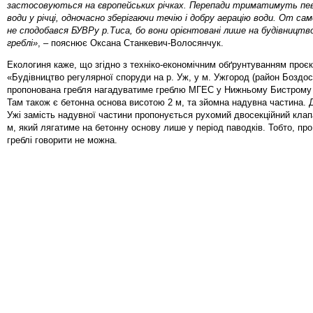
застосовуються на європейських річках. Перепади триматимуть пев
води у річці, одночасно зберігаючи течію і добру аерацію води. От сам
не сподобався БУВРу р.Тиса, бо вони орієнтовані лише на будівництв
греблі»
, – пояснює Оксана Станкевич-Волосянчук.
Екологиня каже, що згідно з техніко-економічним обґрунтуванням проє
«Будівництво регулярної споруди на р. Уж, у м. Ужгород (район Боздос
пропонована гребля нагадуватиме греблю МГЕС у Нижньому Бистрому н
Там також є бетонна основа висотою 2 м, та зйомна надувна частина. Д
Ужі замість надувної частини пропонується рухомий двосекційний клап
м, який лягатиме на бетонну основу лише у період паводків. Тобто, пр
греблі говорити не можна.