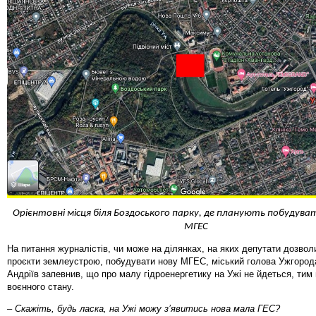
Орієнтовні місця біля Боздоського парку, де планують побудува
МГЕС
На питання журналістів, чи може на ділянках, на яких депутати дозво
проєкти землеустрою, побудувати нову МГЕС, міський голова Ужгород
Андріїв запевнив, що про малу гідроенергетику на Ужі не йдеться, тим 
воєнного стану.
– Скажіть, будь ласка, на Ужі можу з’явитись нова мала ГЕС?