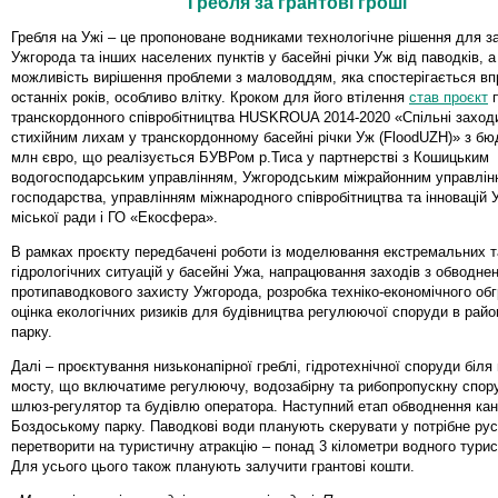
Гребля за грантові гроші
Гребля на Ужі – це пропоноване водниками технологічне рішення для з
Ужгорода та інших населених пунктів у басейні річки Уж від паводків, а
можливість вирішення проблеми з маловоддям, яка спостерігається в
останніх років, особливо влітку. Кроком для його втілення
став проєкт
п
транскордонного співробітництва HUSKROUA 2014-2020 «Спільні заходи 
стихійним лихам у транскордонному басейні річки Уж (FloodUZH)» з б
млн євро, що реалізується БУВРом р.Тиса у партнерстві з Кошицьким
водогосподарським управлінням, Ужгородським міжрайонним управлін
господарства, управлінням міжнародного співробітництва та інновацій 
міської ради і ГО «Екосфера».
В рамках проєкту передбачені роботи із моделювання екстремальних 
гідрологічних ситуацій у басейні Ужа, напрацювання заходів з обводнен
протипаводкового захисту Ужгорода, розробка техніко-економічного об
оцінка екологічних ризиків для будівництва регулюючої споруди в райо
парку.
Далі – проєктування низьконапірної греблі, гідротехнічної споруди біля 
мосту, що включатиме регулюючу, водозабірну та рибопропускну спор
шлюз-регулятор та будівлю оператора. Наступний етап обводнення кан
Боздоському парку. Паводкові води планують скерувати у потрібне рус
перетворити на туристичну атракцію – понад 3 кілометри водного тури
Для усього цього також планують залучити грантові кошти.