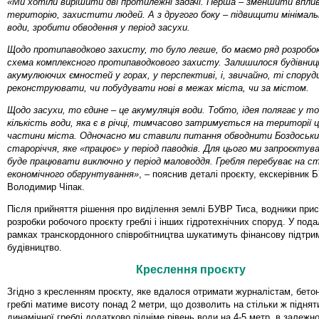
«Ми хотіли вирішити дві протилежні задачі. Перша – зменшити вплив
територію, захистити людей. А з другого боку
–
підвищити мінімаль
води, зробити обводення у період засухи.
Щодо протипаводково захисту, то було легше, бо маємо ряд розробок
схема комплексного протипаводкового захисту. Залишилося будівни
акумулюючих ємностей у горах, у перспективі, і, звичайно, ті споруди
реконструювати, чи побудувати нові в межах міста, чи за містом.
Щодо засухи, то єдине
–
це акумуляція води. Тобто, ідея полягає у т
кількість води, яка є в річці, тимчасово затримується на території 
частини міста. Одночасно ми ставили питання обводнити Боздоський
староріччя, яке «працює» у період паводків. Для цього ми запроєктув
буде працювати виключно у період маловоддя. Гребля перебуває на ст
економічного обгрунтування»
, – пояснив деталі проєкту, екскерівник 
Володимир Чіпак.
Після прийняття рішення про виділення землі БУВР Тиса, водники при
розробки робочого проєкту греблі і інших гідротехнічних споруд. У под
рамках транскордонного співробітництва шукатимуть фінансову підтри
будівництво.
Креслення проєкту
Згідно з кресленням проєкту, яке вдалося отримати журналістам, бето
греблі матиме висоту понад 2 метри, що дозволить на стільки ж піднят
динамічної греблі додатково підніме рівень води на 4-5 метр, в залежно