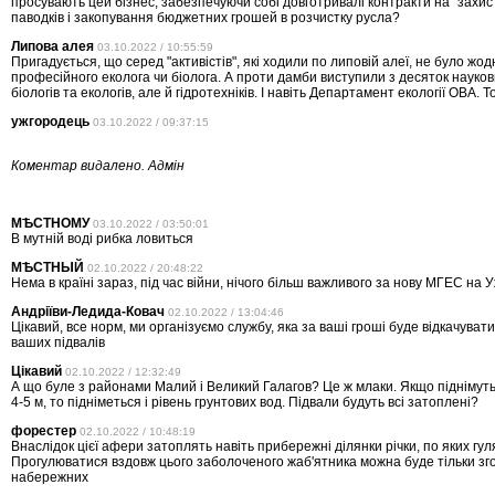
просувають цей бізнес, забезпечуючи собі довготривалі контракти на "захист
паводків і закопування бюджетних грошей в розчистку русла?
Липова алея
03.10.2022 / 10:55:59
Пригадується, що серед "активістів", які ходили по липовій алеї, не було жод
професійного еколога чи біолога. А проти дамби виступили з десяток науковц
біологів та екологів, але й гідротехніків. І навіть Департамент екології ОВА. Т
ужгородець
03.10.2022 / 09:37:15
Коментар видалено. Адмін
МѢСТНОМУ
03.10.2022 / 03:50:01
В мутній воді рибка ловиться
МѢСТНЫЙ
02.10.2022 / 20:48:22
Нема в країні зараз, під час війни, нічого більш важливого за нову МГЕС на У
Андріїви-Ледида-Ковач
02.10.2022 / 13:04:46
Цікавий, все норм, ми організуємо службу, яка за ваші гроші буде відкачуват
ваших підвалів
Цікавий
02.10.2022 / 12:32:49
А що буле з районами Малий і Великий Галагов? Це ж млаки. Якщо піднімуть
4-5 м, то підніметься і рівень грунтових вод. Підвали будуть всі затоплені?
форестер
02.10.2022 / 10:48:19
Внаслідок цієї афери затоплять навіть прибережні ділянки річки, по яких гул
Прогулюватися вздовж цього заболоченого жаб'ятника можна буде тільки зго
набережних