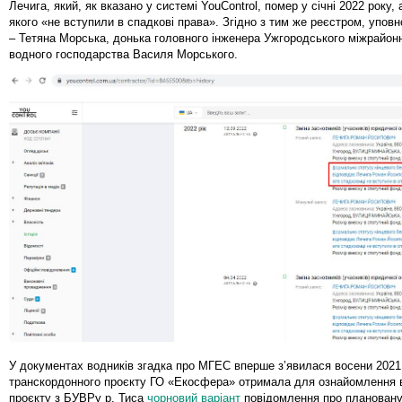
Лечига, який, як вказано у системі YouControl, помер у січні 2022 року,
якого «не вступили в спадкові права». Згідно з тим же реєстром, упов
– Тетяна Морська, донька головного інженера Ужгородського міжрайон
водного господарства Василя Морського.
У документах водників згадка про МГЕС вперше з’явилася восени 2021
транскордонного проєкту ГО «Екосфера» отримала для ознайомлення 
проєкту з БУВРу р. Тиса
чорновий варіант
повідомлення про плановану 