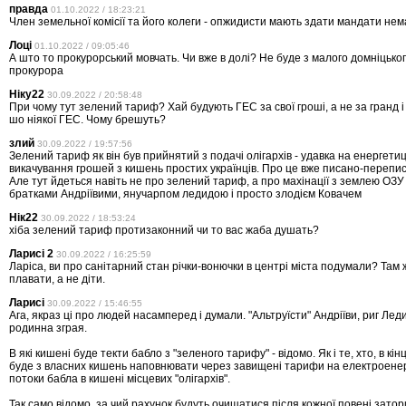
правда
01.10.2022 / 18:23:21
Член земельної комісії та його колеги - опжидисти мають здати мандати немає
Лоці
01.10.2022 / 09:05:46
А што то прокурорський мовчать. Чи вже в долі? Не буде з малого домніцько
прокурора
Ніку22
30.09.2022 / 20:58:48
При чому тут зелений тариф? Хай будують ГЕС за свої гроші, а не за гранд і
шо ніякої ГЕС. Чому брешуть?
злий
30.09.2022 / 19:57:56
Зелений тариф як він був прийнятий з подачі олігархів - удавка на енергетиці
викачування грошей з кишень простих українців. Про це вже писано-перепи
Але тут йдеться навіть не про зелений тариф, а про махінації з землею ОЗУ
братками Андріївими, янучарпом ледидою і просто злодієм Ковачем
Нік22
30.09.2022 / 18:53:24
хіба зелений тариф протизаконний чи то вас жаба душать?
Ларисі 2
30.09.2022 / 16:25:59
Ларіса, ви про санітарний стан річки-вонючки в центрі міста подумали? Там
плавати, а не діти.
Ларисі
30.09.2022 / 15:46:55
Ага, якраз ці про людей насамперед і думали. "Альтруїсти" Андріїви, риг Лед
родинна зграя.
В які кишені буде текти бабло з "зеленого тарифу" - відомо. Як і те, хто, в кін
буде з власних кишень наповнювати через завищені тарифи на електроенерг
потоки бабла в кишені місцевих "олігархів".
Так само відомо, за чий рахунок будуть очищатися після кожної повені затор