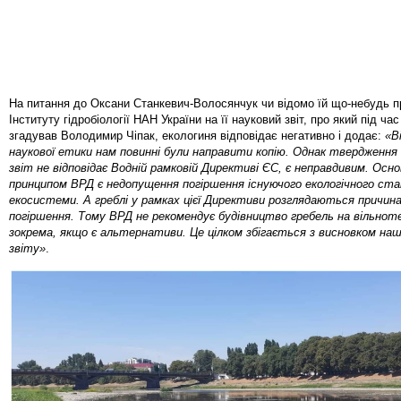
На питання до Оксани Станкевич-Волосянчук чи відомо їй що-небудь п
Інституту гідробіології НАН України на її науковий звіт, про який під час
згадував Володимир Чіпак, екологиня відповідає негативно і додає:
«В
наукової етики нам повинні були направити копію. Однак твердження
звіт не відповідає Водній рамковій Директиві ЄС, є неправдивим. Осн
принципом ВРД є недопущення погіршення існуючого екологічного стан
екосистеми. А греблі у рамках цієї Директиви розглядаються причин
погіршення. Тому ВРД не рекомендує будівництво гребель на вільноте
зокрема, якщо є альтернативи. Це цілком збігається з висновком наш
звіту»
.