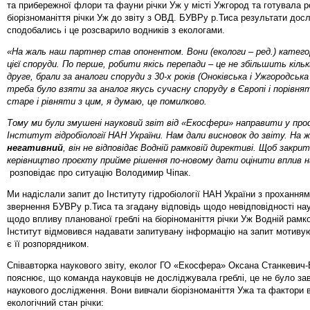
та прибережної флори та фауни річки Уж у місті Ужгород та готувала р
біорізноманіття річки Уж до звіту з ОВД. БУВРу р.Тиса результати дос
сподобались і це розсварило водників з екологами.
«На жаль наш партнер став опонентом. Вони (екологи – ред.) катег
цієї споруди. По перше, робити якісь перепади – це не збільшить кіль
друге, брали за аналоги споруди з 30-х років (Оноківська і Ужгородська
треба було взяти за аналог якусь сучасну споруду в Європі і порівн
старе і рівняти з цим, я думаю, це помилково.
Тому ми були змушені науковий звіт від «Екосфери» направити у про
Інститут гідробіології НАН України. Нам дали висновок до звіту. На 
негативний
, він не відповідає Водній рамковій директиві. Щоб закри
керівництво проєкту прийме рішення по-новому дати оцінити вплив н
розповідає про ситуацію Володимир Чіпак.
Ми надіслали запит до Інституту гідробіології НАН України з проханням
звернення БУВРу р.Тиса та згадану відповідь щодо невідповідності нау
щодо впливу планованої греблі на біоріноманіття річки Уж Водній рамко
Інститут відмовився надавати запитувану інформацію на запит мотиву
є її розпорядником.
Співавторка наукового звіту, еколог ГО «Екосфера» Оксана Станкевич
пояснює, що команда науковців не досліджувала греблі, це не було з
наукового дослідження. Вони вивчали біорізноманіття Ужа та фактори 
екологічний стан річки: