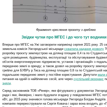
Фрагмент креслення проєкту з греблею
Звідки чутки про МГЕС і до чого тут водники
Вперше про МГЕС на Ужі заговорили наприкінці серпня 2021 року. 25 с
земельна комісія Ужгородської міськради
схвалила надання дозволу
Т
розробку проєкту землеустрою на ділянці площею 0,4 га по Студентськ
«для розміщення, будівництва, експлуатації та обслуговування будівел
об’єктів енергогенеруючих підприємств, установ і організацій» з пода
передачею землі в оренду; а також дозвіл на розробку проєкту землеу
греблю для БУВРу р.Тиса на ділянці площею 0,8 га по Студентській на
подальшою передачею землі у постійне користування. Депутати
мали 
питання на одній із найближчих сесій, але через
суспільний резонанс
пи
зняли
.
Серед засновників ТОВ «Ренер», яке фігурувало у документах Ужгород
ради і яке, ймовірно, і мало будувати згадану у повідомленні МГЕС по
кВт, до 2015 року значився голова міськради Ужгорода Богдан Андріїв
компанію перереєстрували на Сергія Ковача і зараз вона входить до «