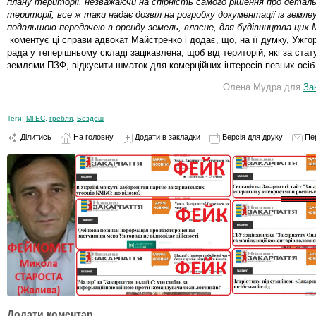
плану території, незважаючи на спірність самого рішення про детал
території, все ж таки надає дозвіл на розробку документації із земл
подальшою передачею в оренду земель, власне, для будівництва цих 
коментує ці справи адвокат Майстренко і додає, що, на її думку, Ужго
рада у теперішньому складі зацікавлена, щоб від територій, які за ста
землями ПЗФ, відкусити шматок для комерційних інтересів певних осіб
Олена Мудра для
За
Теги:
МГЕС
,
гребля
,
Боздош
Ділитись
На головну
Додати в закладки
Версія для друку
Пе
Додати коментар