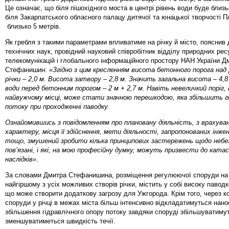
Це означає, що біля пішохідного моста в центрі рівень води буде близь
біля Закарпатського обласного палацу дитячої та юнацької творчості 
близько 5 метрів.
Як гребля з такими параметрами впливатиме на річку й місто, пояснив 
технічних наук, провідний науковий співробітник відділу природних рес
телекомунікацій і глобального інформаційного простору НАН України Д
Стефанишин:
«Згідно з цим кресленням висота бетонного порога над 
річки – 2,0 м. Висота затвору – 2,8 м. Значить загальна висота – 4,8
води перед бетонним порогом – 2 м + 2,7 м. Навіть невеличкий поріг
найвужчому місці, може стати значною перешкодою, яка збільшить гі
потоку при проходженні паводку.
Ознайомившись з повідомленням про плановану діяльність, з врахуван
характеру, місця її здійснення, мети діяльності, запропонованих інже
тощо, змушений зробити кілька принципових застережень щодо небезп
пов’язані, і які, на мою професійну думку, можуть призвести до кат
наслідків»
.
За словами Дмитра Стефанишина, розміщення регулюючої споруди на
найгіршому з усіх можливих створів річки, містить у собі високу павод
що може створити додаткову загрозу для Ужгорода. Крім того, через к
споруди у річці в межах міста більш інтенсивно відкладатимуться нано
збільшення гідравлічного опору потоку завдяки споруді збільшуватимуть
зменшуватиметься швидкість течії.