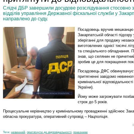
Слідчі ДБР завершили досудове розслідування стосовно з
відділів управління Державної фіскальної служби у Закарп
направлено до суду.
Посадовець вручив мешканцю
Закарпатській області підозру
зберіганні для продажу незако
виготовлених однієї тисячі літ
та спеціального обладнання. П
знав, що селянин не причетний
зробив це для покращення пок
Посадовець ДФС обвинувачує
притягненні завідомо невинног
кримінальної відповідальності 
України).
Йому може загрожувати позбав
строк до 5 років.
Процесуальне керівництво у кримінальному провадженні здійснює Зак
обласна прокуратура, оперативний супровід – Нацполіція.
Теги:
невинний
,
притягнути до відповідальності
,
показники