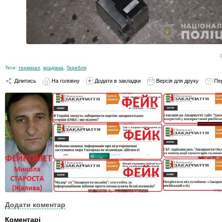
Теги:
термінал
,
крадіжка
,
Теребля
Ділитись
На головну
Додати в закладки
Версія для друку
Пе
Додати коментар
Коментарі