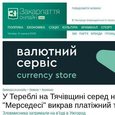
ПОВІДОМИТИ НОВИНУ
Інструктора районного ТЦК на Зак
В Ужгороді попрощаються із полег
В Ужгороді 5 серпня попрощаються
Підтвердили загибель захисника і
ПОЛІТИКА
ЕКОНОМІКА
СОЦІО
КУЛЬТУРА
КРИМІНАЛ
СПОРТ
На війні з рф поліг військовий з 
Четвер, 6 серпня 2026
ЗМІ
ПАРТІЇ
БРЕНДИ
ГРОМАД
На Хустщині внаслідок ДТП за уча
Інструктора районного ТЦК на Зак
Закарпаття онлайн
»
Новини
»
Кримінал
У Тереблі на Тячівщині серед н
"Мерседесі" викрав платіжний
Зловмисника затримали на в'їзді в Ужгород