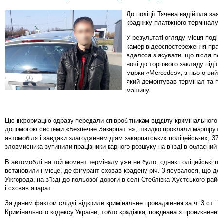
До поліції Тячева надійшла за
крадіжку платіжного терміналу
У результаті огляду місця події
камер відеоспостереження пр
вдалося з’ясувати, що після п
ночі до торгового закладу під’
марки «Mercedes», з нього вий
який демонтував термінал та п
машину.
Цю інформацію одразу передали співробітникам відділу кримінального а
допомогою системи «Безпечне Закарпаття», швидко проклали маршрут
автомобіля і завдяки злагодженим діям закарпатських поліцейських, 37
зловмисника зупинили працівники карного розшуку на в’їзді в обласний
В автомобілі на той момент терміналу уже не було, однак поліцейські 
встановили і місце, де фігурант сховав крадену річ. З’ясувалося, що 
Ужгорода, на з’їзді до польової дороги в селі Стеблівка Хустського ра
і сховав апарат.
За даним фактом слідчі відкрили кримінальне провадження за ч. 3 ст. 
Кримінального кодексу України, тобто крадіжка, поєднана з проникненн