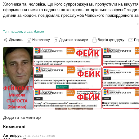
Хлопчика та чоловіка, що його супроводжував, пропустили на вибуття 
оформлення ними та надання на контроль нотаріально завіреної згоди 
дитини за кордон, повідомляє пресслужба Чопського прикордонного за
Теги:
кордон
,
згода
,
батько
Ділитись
На головну
Додати в закладки
Версія для друку
Пе
Додати коментар
Коментарі
Антивірус
07.11.2021 / 12:35:45