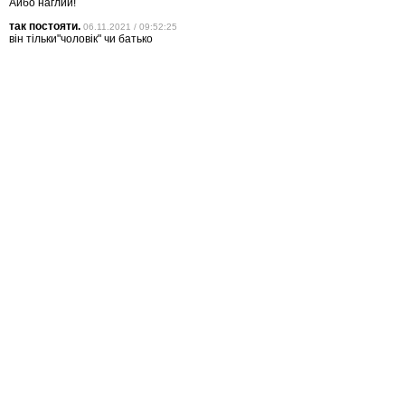
Айбо наглий!
так постояти.
06.11.2021 / 09:52:25
він тільки"чоловік" чи батько