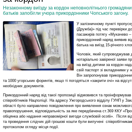
Незаконному виїзду за кордон неповнолітнього громадянин
батьків запобігли учора прикордонники Чопського загону.
У залізничному пункті пропуск
(Дружба)» під час перевірки д
пасажирів потягу «Мукачево 
прикордонний наряд виявив ві
батька на виїзд 15-річного хло
Чоловік, який супроводжував д
нотаріально завіреної заяви п
на виїзд дитини за кордон над
свій паспорт зі вкладеними у 
Він запропонував прикордонни
та 1000 угорських форинтів, якщо ті погодяться «закрити очі» на відсут
необхідних документів.
Прикордонний наряд від такої пропозиції відмовився та проінформував
співробітників Нацполіції. На адресу Ужгородського відділу ГУНП у Зак
області було направлено повідомлення про виявлення ознак можливог
правопорушення, відповідальність за яке передбачена ст.369 ККУ «Про
обіцянка або надання неправомірної вигоди службовій особі». Після в
та проведення слідчих дій грошові кошти були вилучені співробітникам
протоколом огляду місця події.