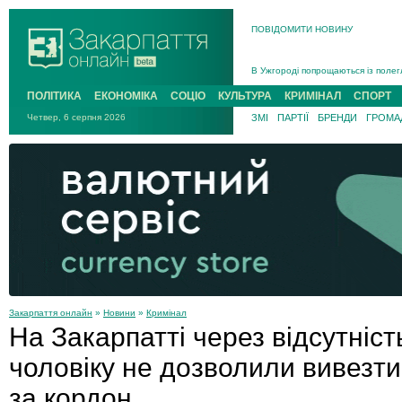
ПОВІДОМИТИ НОВИНУ
Інструктора районного ТЦК на Зак
В Ужгороді попрощаються із полег
В Ужгороді 5 серпня попрощаються
ПОЛІТИКА
ЕКОНОМІКА
СОЦІО
КУЛЬТУРА
КРИМІНАЛ
СПОРТ
Підтвердили загибель захисника і
Четвер, 6 серпня 2026
ЗМІ
ПАРТІЇ
БРЕНДИ
ГРОМАД
На війні з рф поліг військовий з 
На Хустщині внаслідок ДТП за уча
Інструктора районного ТЦК на Зак
Закарпаття онлайн
»
Новини
»
Кримінал
На Закарпатті через відсутніст
чоловіку не дозволили вивезти
за кордон