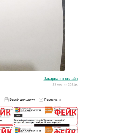
Закарпаття онлайн
23 жовтня 2021р.
и
Версія для друку
Переслати