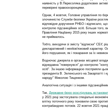
наявність у В.Пересоляка додаткових активів,
перевірені правоохоронцями.
Однак, 4 жовтня, Головне управління по бор
злочинністю Служби безпеки України розгля
відповідне доручення РНБО і відписало, що
контролю підсанкційних осіб. Більше того, в
Правління Нацбанку 2015 року інших нормати
не приймалось.
Тобто, виходячи зі змісту "відписки" СБУ, 
декларативний і необов'язковий характер. Ос
його порушення, як і покарання за їх невико
Водночас джерела в органах місцевої влад
віднедавна "повернувся" до контролю "контр
осіб". За іншою інформацією посприяли цьом
президента В. Зеленського на Закарпатті і 
народу" Миколою Тищенком.
Аналогічна ситуація і з іншими підсанкційн
Так,
Державне бюро розслідувань встанови
у 2021 році застосувала спеціальні економічн
влітку поточного року поновили свою протип
контрабандних потоків. 22 жовтня 2021 прац