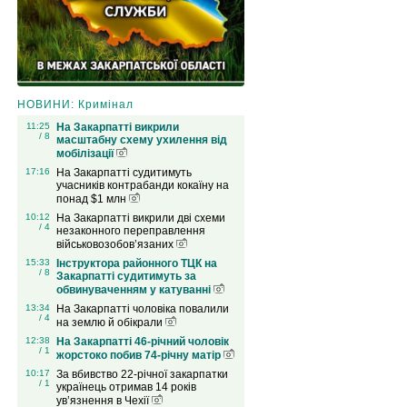
НОВИНИ: Кримінал
11:25
На Закарпатті викрили
/ 8
масштабну схему ухилення від
мобілізації
17:16
На Закарпатті судитимуть
учасників контрабанди кокаїну на
понад $1 млн
10:12
На Закарпатті викрили дві схеми
/ 4
незаконного переправлення
військовозобов’язаних
15:33
Інструктора районного ТЦК на
/ 8
Закарпатті судитимуть за
обвинуваченням у катуванні
13:34
На Закарпатті чоловіка повалили
/ 4
на землю й обікрали
12:38
На Закарпатті 46-річний чоловік
/ 1
жорстоко побив 74-річну матір
10:17
За вбивство 22-річної закарпатки
/ 1
українець отримав 14 років
ув’язнення в Чехії