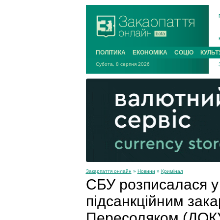
ПОЛІТИКА
ЕКОНОМІКА
СОЦІО
КУЛЬТ
Субота, 8 серпня 2026
Закарпаття онлайн
»
Новини
»
Кримінал
СБУ розписалася у
підсанкційним зак
Пересоляком (ДО