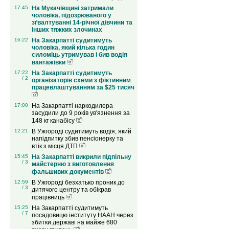
17:45
На Мукачівщині затримали
чоловіка, підозрюваного у
зґвалтуванні 14-річної дівчини та
інших тяжких злочинах
16:22
На Закарпатті судитимуть
чоловіка, який кілька годин
силоміць утримував і бив водія
вантажівки
17:22
На Закарпатті судитимуть
/ 2
організаторів схеми з фіктивним
працевлаштуванням за $25 тисяч
17:00
На Закарпатті наркодилера
засудили до 9 років ув'язнення за
148 кг канабісу
12:21
В Ужгороді судитимуть водія, який
напідпитку збив пенсіонерку та
втік з місця ДТП
15:45
На Закарпатті викрили підпільну
/ 3
майстерню з виготовлення
фальшивих документів
12:59
В Ужгороді безхатько проник до
/ 3
дитячого центру та обікрав
працівниць
15:25
На Закарпатті судитимуть
/ 7
посадовицю інституту НААН через
збитки державі на майже 680