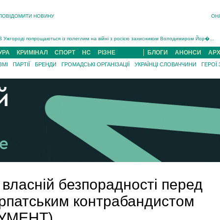
ПОВІДОМИТИ НОВИНУ
ОН
Інструктора районного ТЦК на Закарпатті судитимуть за обвинуваченням у катув...
В Ужгороді попрощаються із полеглим на війні з росією захисником Володимиром Йор�...
В Ужгороді 5 серпня попрощаються із захисником Богданом Югасом, який два роки �...
Підтвердили загибель захисника із Нанкова на Хустщині Юліана Гербея (ФОТО)[/gree...
УРА
КРИМІНАЛ
СПОРТ
НС
РІЗНЕ
БЛОГИ
АНОНСИ
АРХ
На війні з рф поліг військовий з Виноградова Ігнат Роздяловський (ФОТО)...
ЗМІ
ПАРТІЇ
БРЕНДИ
ГРОМАДСЬКІ ОРГАНІЗАЦІЇ
УКРАЇНЦІ СЛОВАЧЧИНИ
ГЕРОЇ
На Хустщині внаслідок ДТП за участі трьох авто постраждали 13 людей (ФОТО)...
Інструктора районного ТЦК на Закарпатті судитимуть за обвинувачен...
 власній безпорадності перед
арпатським контрабандистом
КУМЕНТ)