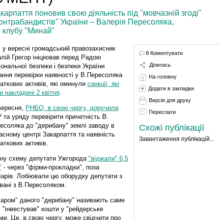
арпаття поновив свою діяльність під "мовчазній згоді"
контрабандистів" України – Валерія Пересоляка,
 клубу "Минай"
, у вересні громадський правозахисник
8 Коментувати
алій Грегор ініціював перед Радою
Ділитись
іональної безпеки і безпеки України
ання перевірки наявності у В.Пересоляка
На головну
аткових активів, які оминули
санкції, які
Додати в закладки
и накладені 2 квітня
.
Версія для друку
вересня,
РНБО, в свою чергу, доручила
Переслати
 та уряду перевірити причетність В.
есоляка до "дерибану" землі заводу в
Схожі публікації
асному центрі Закарпаття та наявність
Завантаження публікацій...
аткових активів.
йну схему депутати Ужгорода
"віджали" 6,5
"
- через "фірми-прокладки", поза
оларів. Лобіювали цю оборудку депутати з
овані з В.Пересоляком.
іаром" даного "дерибану" називають саме
і "інвестував" кошти у "рейдерське
ми. Це, в свою чергу, може свідчити про