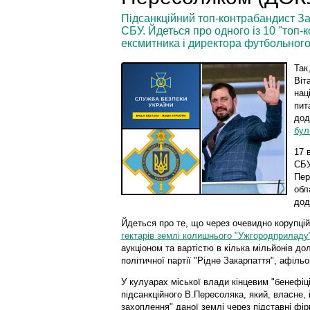
Підсанкційний топ-контрабандист Зак
СБУ. Йдеться про одного із 10 "топ-
ексмитника і директора футбольного
Так
Віт
нац
пит
дод
бул
17 
СБУ
Пер
обл
дод
Йдеться про те, що через очевидно корупці
гектарів землі колишнього "Ужгородприладу
аукціоном та вартістю в кілька мільйонів д
політичної партії "Рідне Закарпаття", афіль
У кулуарах міської влади кінцевим "бенефіц
підсанкційного В.Пересоляка, який, власне, 
захоплення" даної землі через підставні фір