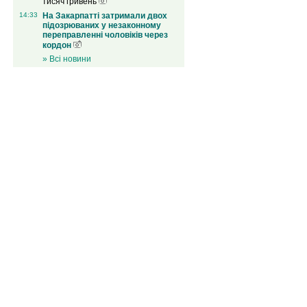
тисяч гривень
14:33
На Закарпатті затримали двох
підозрюваних у незаконному
переправленні чоловіків через
кордон
» Всі новини