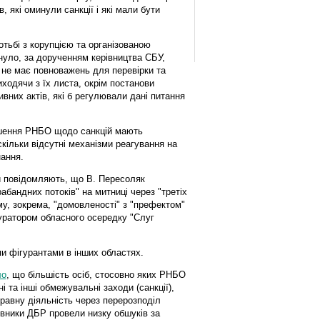
 які оминули санкції і які мали бути
отьбі з корупцією та організованою
нуло, за дорученням керівництва СБУ,
 не має повноважень для перевірки та
иходячи з їх листа, окрім постанови
вних актів, які б регулювали дані питання
рішення РНБО щодо санкцій мають
кільки відсутні механізми реагування на
нання.
и повідомляють, що В. Пересоляк
абандних потоків" на митниці через "третіх
у, зокрема, "домовленості" з "префектом"
куратором обласного осередку "Слуг
ими фігурантами в інших областях.
ло
, що більшість осіб, стосовно яких РНБО
і та інші обмежувальні заходи (санкції),
равну діяльність через перерозподіл
івники ДБР провели низку обшуків за