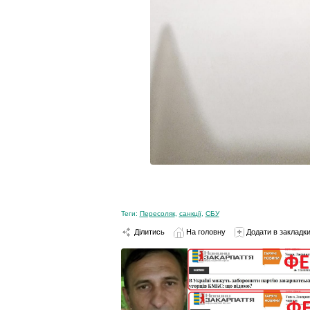
Теги:
Пересоляк
,
санкції
,
СБУ
Ділитись
На головну
Додати в закладк