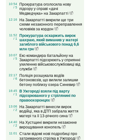
10:54
Прокуратура оголосила нову
/ 5
підозру у справі «дачі
Медведчука» на Закарпатті
12:16
На Закарпатті викрили ще три
схеми незаконного переправлення
чоловіків за кордон
11:52
Прокуратура оскаржить вирок
/ 1
шахраю, який виманив у матері
загиблого військового понад 6,6
млн грн
10:07
Екс-командира батальйону на
/ 5
Закарпатті підозрюють у сприянні
ухиленню військовослужбовиці від
служби
22:17
Поліція розшукала водіїв
/ 6
бетоновозів, що вилили залишки
бетону поблизу озера Синевир
16:45
В Ужгороді взяли під варту
/ 1
підозрюваного у стрілянині по
правоохоронцях
13:06
На Закарпатті винесли вирок
/ 2
водійці, яка в ДТП забрала життя
матері та її 13-річного сина
14:40
На Хустщині викрили незаконне
/ 2
вирощування конопель
11:01
Стали відомі нові подробиці про
затриманого стрілка в Ужгороді