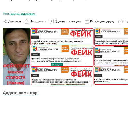
Теги:
картка
,
відвідувач
Ділитись
На головну
Додати в закладки
Версія для друку
Пе
Додати коментар