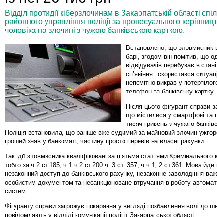
Відділ протидії кіберзлочинам в Закарпатській області спі
районного управління поліції за процесуального керівниц
чоловіка на злочині з чужою банківською карткою.
Встановлено, що зловмисник 
барі, згодом він помітив, що од
відвідувачів перебуває в стан
сп’яніння і скористався ситуац
непомітно викрав у потерпілог
телефон та банківську картку.
Після цього фігурант справи з
що містилися у смартфоні та 
тисяч гривень з чужого банків
Поліція встановила, що раніше вже судимий за майновий злочин ужгор
грошей зняв у банкоматі, частину просто перевів на власні рахунки.
Такі дії зловмисника кваліфіковані за п’ятьма статтями Кримінального 
тобто за ч.2 ст.185, ч.1 ч.2 ст.200 ч. 3 ст. 357, ч.ч.1, 2 ст.361. Мова йде
незаконний доступ до банківського рахунку, незаконне заволодіння ва
особистим документом та несанкціоноване втручання в роботу автома
систем.
Фігуранту справи загрожує покарання у вигляді позбавлення волі до ше
повідомляють у відділі комунікації поліції Закарпатської області.