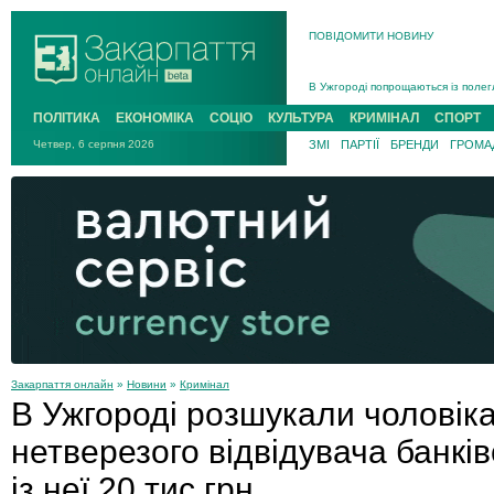
ПОВІДОМИТИ НОВИНУ
Інструктора районного ТЦК на Зак
В Ужгороді попрощаються із полег
В Ужгороді 5 серпня попрощаються
ПОЛІТИКА
ЕКОНОМІКА
СОЦІО
КУЛЬТУРА
КРИМІНАЛ
СПОРТ
Підтвердили загибель захисника і
Четвер, 6 серпня 2026
ЗМІ
ПАРТІЇ
БРЕНДИ
ГРОМАД
На війні з рф поліг військовий з 
На Хустщині внаслідок ДТП за уча
Інструктора районного ТЦК на Зак
Закарпаття онлайн
»
Новини
»
Кримінал
В Ужгороді розшукали чоловіка,
нетверезого відвідувача банківс
із неї 20 тис грн