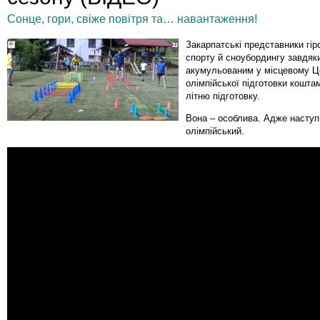
Сонце, гори, свіже повітря та… навантаження!
Закарпатські представники гі
спорту й сноубордингу завдяк
акумульованим у місцевому Ц
олімпійської підготовки кошта
літню підготовку.
Вона – особлива. Адже наступн
олімпійський.