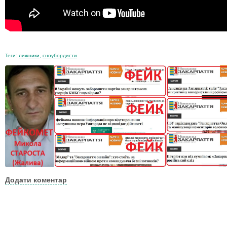
Теги:
лижники
,
сноубордисти
Додати коментар