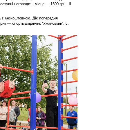
аступні нагороди: І місце — 1500 грн., ІІ
на є безкоштовною. Діє попередня
стрічі — спортмайданчик “Ужанський”, с.