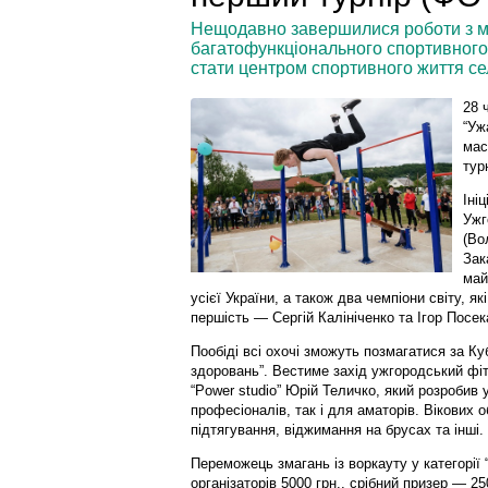
Нещодавно завершилися роботи з м
багатофункціонального спортивного 
стати центром спортивного життя се
28 
“Уж
мас
тур
Іні
Ужг
(Во
Зак
май
усієї України, а також два чемпіони світу, я
першість — Сергій Калініченко та Ігор Посек
Пообіді всі охочі зможуть позмагатися за К
здоровань”. Вестиме захід ужгородський фіт
“Power studio” Юрій Теличко, який розробив 
професіоналів, так і для аматорів. Вікових
підтягування, віджимання на брусах та інші
Переможець змагань із воркауту у категорії 
організаторів 5000 грн., срібний призер — 2