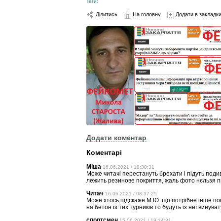
Теги:
Ділитись
На головну
Додати в закладк
Додати коментар
Коментарі
Міша
16.06.2021 / 10:30:31
Може читачі перестануть брехати і підуть поди
лежить резинове покриття, жаль фото нєльзя п
Читач
16.06.2021 / 08:37:25
Може хтось підскаже М.Ю. що потрібне інше покр
на бетон із тих турників то будуть із неї винува
спортсмен
15.06.2021 / 19:14:31