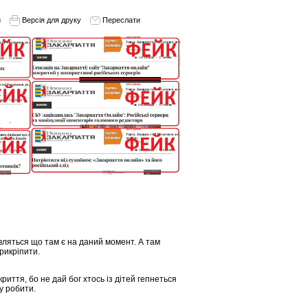
и
Версія для друку
Переслати
вляться що там є на даний момент. А там
рикріпити.
иття, бо не дай бог хтось із дітей гепнеться
ту робити.