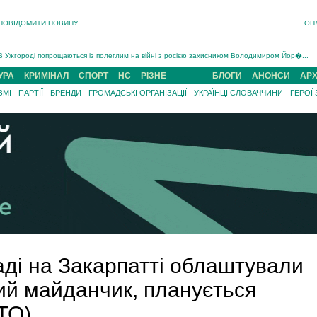
ПОВІДОМИТИ НОВИНУ
ОН
Інструктора районного ТЦК на Закарпатті судитимуть за обвинуваченням у катув...
В Ужгороді попрощаються із полеглим на війні з росією захисником Володимиром Йор�...
В Ужгороді 5 серпня попрощаються із захисником Богданом Югасом, який два роки �...
УРА
КРИМІНАЛ
СПОРТ
НС
РІЗНЕ
БЛОГИ
АНОНСИ
АРХ
Підтвердили загибель захисника із Нанкова на Хустщині Юліана Гербея (ФОТО)[/gree...
ЗМІ
ПАРТІЇ
БРЕНДИ
ГРОМАДСЬКІ ОРГАНІЗАЦІЇ
УКРАЇНЦІ СЛОВАЧЧИНИ
ГЕРОЇ
На війні з рф поліг військовий з Виноградова Ігнат Роздяловський (ФОТО)...
На Хустщині внаслідок ДТП за участі трьох авто постраждали 13 людей (ФОТО)...
Інструктора районного ТЦК на Закарпатті судитимуть за обвинувачен...
аді на Закарпатті облаштували
ий майданчик, планується
ТО)