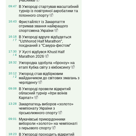
учасників
09:47
В Ужгороді стартував масштабний
турнір із повітряної акробатики та
пілонного спорту
16:43
Фристайліст із Закарпаття
отримав звання найкращого
спортсмена України
16:18
В Ужгороді вдруге відбудеться
/ 7
"Uzhhorod Half Marathon",
поєднаний з "Сакура-фестом"
17:30
У Хусті відбувся Khust Half
/ 4
Marathon 2026
18:32
Ужгородка здобула «бронзу» на
етапі Кубка світу з кікбоксингу
10:12
Ужгород став відбірковим
/ 2
майданчиком до світових змагань з
черліденгу
09:08
В Ужгороді провели відкритий
обласний турнір «Ігри воїнів
Карпат»
13:28
Закарпатець виборов «золото»
чемпіонату України з
гірськолижного спорту
09:01
Мукачівські прикордонники
вибороли «золото» на чемпіонаті
з гирьового спорту
18:23
В Ужгороді проходить відкритий