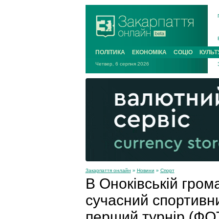
ПОЛІТИКА
ЕКОНОМІКА
СОЦІО
КУЛЬТ
Четвер, 6 серпня 2026
Закарпаття онлайн
»
Новини
»
Спорт
В Оноківській гром
сучасний спортивн
перший турнір (ФО