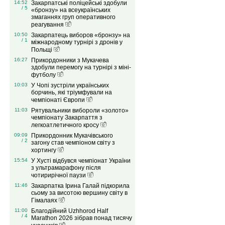
14:52
Закарпатські поліцейські здобули
/ 5
«бронзу» на всеукраїнських
змаганнях груп оперативного
реагування
10:50
Закарпатець виборов «бронзу» на
/ 1
міжнародному турнірі з дронів у
Польщі
16:27
Прикордонники з Мукачева
здобули перемогу на турнірі з міні-
футболу
10:03
У Чопі зустріли українських
борчинь, які тріумфували на
чемпіонаті Європи
11:03
Рятувальники вибороли «золото»
чемпіонату Закарпаття з
легкоатлетичного кросу
09:09
Прикордонник Мукачівського
/ 2
загону став чемпіоном світу з
хортингу
15:54
У Хусті відбувся чемпіонат України
з ультрамарафону після
чотирирічної паузи
11:46
Закарпатка Ірина Галай підкорила
сьому за висотою вершину світу в
Гімалаях
11:00
Благодійний Uzhhorod Half
/ 4
Marathon 2026 зібрав понад тисячу