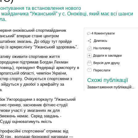
онтування та встановлення нового
майданчика “Ужанський” у с. Оноківці, який має всі шанси
ла.
червня оноківський спортмайданчик
4 Коментувати
анський” вперше стане центром
Ділитись
штабних змагань. До обіду тут пройде
нір із армреслінгу “Ужанський здоровань”.
На головну
Додати в закладки
ціативу оживити спортивне життя
ородщини підтримав Богдан Лехман
Версія для друку
ловець), президент Федерації армспорту в
Переслати
арпатській області, чемпіон України,
стер спорту. Очікуються спортсмени з
Схожі публікації
кі зійдуться у двобої з армфайту за
Завантаження публікацій...
а.
убок Ужгородщини з воркауту “Ужанський
нес-тренер, засновник фітнес-студії
умови участі у змаганнях як для
 обмежень немає. Серед завдань -
. Судді оцінюватимуть якість
“професійні спортсмени” отримає від
500 грн., володар бронзової нагороди —