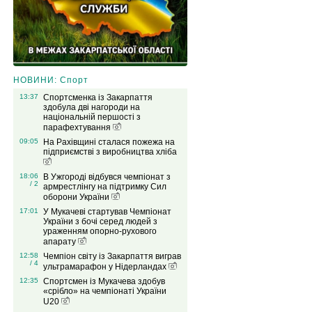
НОВИНИ: Спорт
13:37
Спортсменка із Закарпаття
здобула дві нагороди на
національній першості з
парафехтування
09:05
На Рахівщині сталася пожежа на
підприємстві з виробництва хліба
18:06
В Ужгороді відбувся чемпіонат з
/ 2
армрестлінгу на підтримку Сил
оборони України
17:01
У Мукачеві стартував Чемпіонат
України з бочі серед людей з
ураженням опорно-рухового
апарату
12:58
Чемпіон світу із Закарпаття виграв
/ 4
ультрамарафон у Нідерландах
12:35
Спортсмен із Мукачева здобув
«срібло» на чемпіонаті України
U20