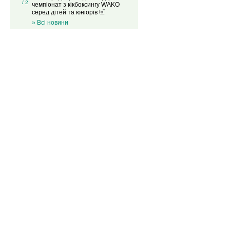
/ 2
чемпіонат з кікбоксингу WAKO
серед дітей та юніорів
» Всі новини