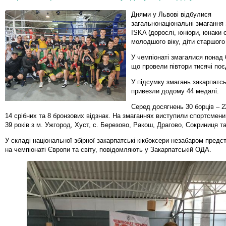
Днями у Львові відбулися
загальнонаціональні змагання 
ISKA (дорослі, юніори, юнаки 
молодшого віку, діти старшого 
У чемпіонаті змагалися понад 
що провели півтори тисячі поє
У підсумку змагань закарпатсь
привезли додому 44 медалі.
Серед досягнень 30 борців – 2
14 срібних та 8 бронзових відзнак. На змаганнях виступили спортсмени 
39 років з м. Ужгород, Хуст, с. Березово, Ракош, Драгово, Сокриниця та
У складі національної збірної закарпатські кікбоксери незабаром предс
на чемпіонаті Європи та світу, повідомляють у Закарпатській ОДА.