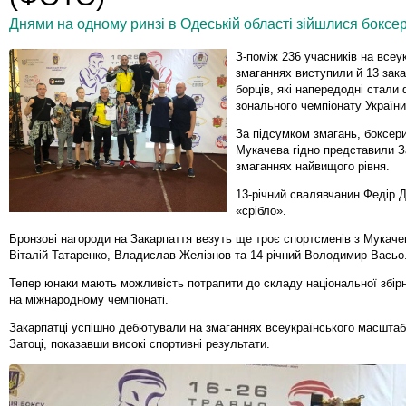
Днями на одному ринзі в Одеській області зійшлися боксери 
З-поміж 236 учасників на всеу
змаганнях виступили й 13 зак
борців, які напередодні стали
зонального чемпіонату України
За підсумком змагань, боксери
Мукачева гідно представили З
змаганнях найвищого рівня.
13-річний свалявчанин Федір 
«срібло».
Бронзові нагороди на Закарпаття везуть ще троє спортсменів з Мукачев
Віталій Татаренко, Владислав Желізнов та 14-річний Володимир Васьо
Тепер юнаки мають можливість потрапити до складу національної збірн
на міжнародному чемпіонаті.
Закарпатці успішно дебютували на змаганнях всеукраїнського масштаб
Затоці, показавши високі спортивні результати.