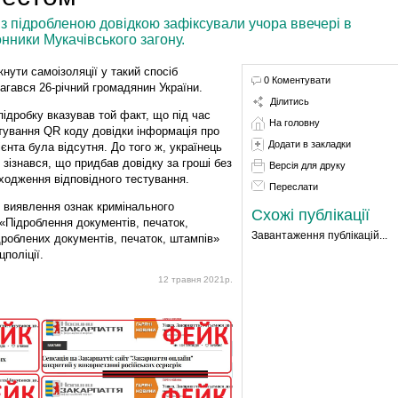
 з підробленою довідкою зафіксували учора ввечері в
нники Мукачівського загону.
кнути самоізоляції у такий спосіб
0 Коментувати
агався 26-річний громадянин України.
Ділитись
підробку вказував той факт, що під час
На головну
тування QR коду довідки інформація про
Додати в закладки
ієнта була відсутня. До того ж, українець
 зізнався, що придбав довідку за гроші без
Версія для друку
ходження відповідного тестування.
Переслати
 виявлення ознак кримінального
Схожі публікації
«Підроблення документів, печаток,
Завантаження публікацій...
дроблених документів, печаток, штампів»
цполіції.
12 травня 2021р.