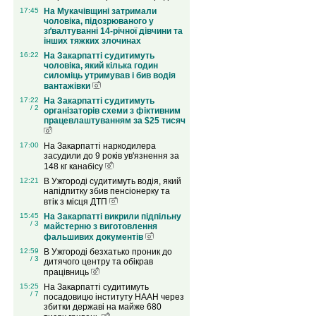
17:45
На Мукачівщині затримали
чоловіка, підозрюваного у
зґвалтуванні 14-річної дівчини та
інших тяжких злочинах
16:22
На Закарпатті судитимуть
чоловіка, який кілька годин
силоміць утримував і бив водія
вантажівки
17:22
На Закарпатті судитимуть
/ 2
організаторів схеми з фіктивним
працевлаштуванням за $25 тисяч
17:00
На Закарпатті наркодилера
засудили до 9 років ув'язнення за
148 кг канабісу
12:21
В Ужгороді судитимуть водія, який
напідпитку збив пенсіонерку та
втік з місця ДТП
15:45
На Закарпатті викрили підпільну
/ 3
майстерню з виготовлення
фальшивих документів
12:59
В Ужгороді безхатько проник до
/ 3
дитячого центру та обікрав
працівниць
15:25
На Закарпатті судитимуть
/ 7
посадовицю інституту НААН через
збитки державі на майже 680