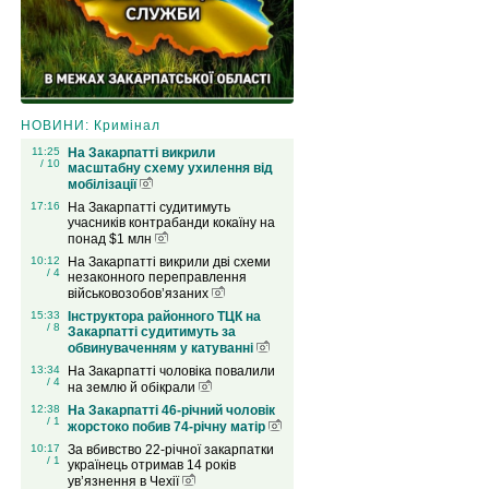
НОВИНИ: Кримінал
11:25
На Закарпатті викрили
/ 10
масштабну схему ухилення від
мобілізації
17:16
На Закарпатті судитимуть
учасників контрабанди кокаїну на
понад $1 млн
10:12
На Закарпатті викрили дві схеми
/ 4
незаконного переправлення
військовозобов’язаних
15:33
Інструктора районного ТЦК на
/ 8
Закарпатті судитимуть за
обвинуваченням у катуванні
13:34
На Закарпатті чоловіка повалили
/ 4
на землю й обікрали
12:38
На Закарпатті 46-річний чоловік
/ 1
жорстоко побив 74-річну матір
10:17
За вбивство 22-річної закарпатки
/ 1
українець отримав 14 років
ув’язнення в Чехії