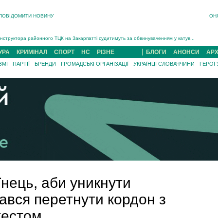
ПОВІДОМИТИ НОВИНУ
ОН
На війні загинув 26-річний військовий із Чинадійова на Мукачівщині Іван Симчин...
Інструктора районного ТЦК на Закарпатті судитимуть за обвинуваченням у катув...
В Ужгороді попрощаються із полеглим на війні з росією захисником Володимиром Йор�...
УРА
КРИМІНАЛ
СПОРТ
НС
РІЗНЕ
БЛОГИ
АНОНСИ
АРХ
В Ужгороді 5 серпня попрощаються із захисником Богданом Югасом, який два роки �...
ЗМІ
ПАРТІЇ
БРЕНДИ
ГРОМАДСЬКІ ОРГАНІЗАЦІЇ
УКРАЇНЦІ СЛОВАЧЧИНИ
ГЕРОЇ
Підтвердили загибель захисника із Нанкова на Хустщині Юліана Гербея (ФОТО)[/gree...
На війні з рф поліг військовий з Виноградова Ігнат Роздяловський (ФОТО)...
На війні загинув 26-річний військовий із Чинадійова на Мукачівщині �...
їнець, аби уникнути
гався перетнути кордон з
тестом