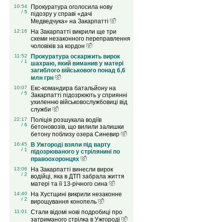
10:54
Прокуратура оголосила нову
/ 5
підозру у справі «дачі
Медведчука» на Закарпатті
12:16
На Закарпатті викрили ще три
схеми незаконного переправлення
чоловіків за кордон
11:52
Прокуратура оскаржить вирок
/ 1
шахраю, який виманив у матері
загиблого військового понад 6,6
млн грн
10:07
Екс-командира батальйону на
/ 5
Закарпатті підозрюють у сприянні
ухиленню військовослужбовиці від
служби
22:17
Поліція розшукала водіїв
/ 6
бетоновозів, що вилили залишки
бетону поблизу озера Синевир
16:45
В Ужгороді взяли під варту
/ 1
підозрюваного у стрілянині по
правоохоронцях
13:06
На Закарпатті винесли вирок
/ 2
водійці, яка в ДТП забрала життя
матері та її 13-річного сина
14:40
На Хустщині викрили незаконне
/ 2
вирощування конопель
11:01
Стали відомі нові подробиці про
затриманого стрілка в Ужгороді