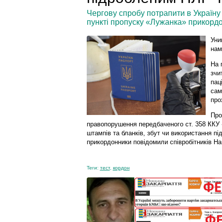
Чергову спробу потрапити в Україну
пункті пропуску «Лужанка» прикордо
Уни
нам
На 
зчи
пац
сам
про
Про
правопорушення передбаченого ст. 358 ККУ 
штампів та бланків, збут чи використання пі
прикордонники повідомили співробітників На
Теги:
тест
,
кордон