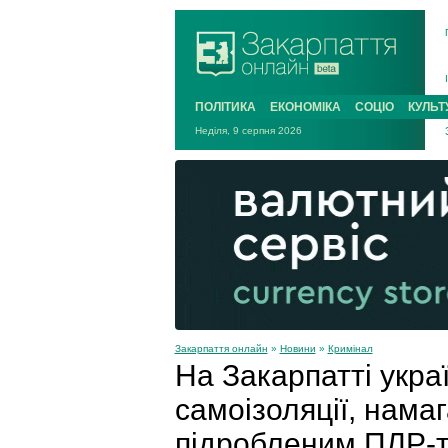
ПОЛІТИКА
ЕКОНОМІКА
СОЦІО
КУЛЬТ
Неділя, 9 серпня 2026
Закарпаття онлайн
»
Новини
»
Кримінал
На Закарпатті укра
самоізоляції, нама
підробленим ПЛР-