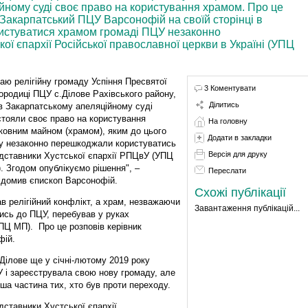
йному суді своє право на користування храмом. Про це
Закарпатський ПЦУ Варсонофій на своїй сторінці в
ристуватися храмом громаді ПЦУ незаконно
ї єпархії Російської православної церкви в Україні (УПЦ
таю релігійну громаду Успіння Пресвятої
3 Коментувати
ородиці ПЦУ с.Ділове Рахівського району,
Ділитись
 в Закарпатському апеляційному суді
стояли своє право на користування
На головну
ковним майном (храмом), яким до цього
Додати в закладки
у незаконно перешкоджали користуватись
Версія для друку
дставники Хустської єпархії РПЦвУ (УПЦ
. Згодом опублікуємо рішення", –
Переслати
ідомив єпископ Варсонофій.
Схожі публікації
ав релігійний конфлікт, а храм, незважаючи
Завантаження публікацій...
ись до ПЦУ, перебував у руках
УПЦ МП). Про це розповів керівник
фій.
Ділове ще у січні-лютому 2019 року
 і зареєструвала свою нову громаду, але
ша частина тих, хто був проти переходу.
дставники Хустської єпархії