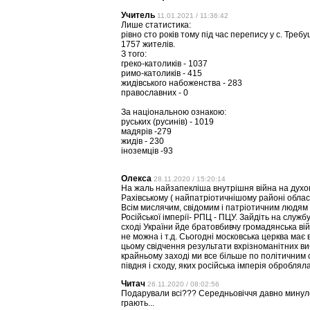
Учитель
11.01.2021 / 11:36:42
Лише статистика:
рівно сто років тому під час перепису у с. Треб
1757 жителів.
З того:
греко-католиків - 1037
римо-католиків - 415
жидівського набоженства - 283
православних - 0
За національною ознакою:
руських (русинів) - 1019
мадярів -279
жидів - 230
іноземців -93
Олекса
28.11.2020 / 15:20:14
На жаль найзапекліша внутрішня війна на духо
Рахівському ( найпатріотичнішому районі област
Всім мислячим, свідомим і патріотичним людям д
Російської імперії- РПЦ - ПЦУ. Зайдіть на службу
сході України йде братовбивчу громадянська ві
не можна і т.д. Сьогодні московська церква має
цьому свідчення результати вхрізноманітних виб
крайньому заході ми все більше по політичним 
півдня і сходу, яких російська імперія обробляла
Читач
26.11.2020 / 08:02:56
Подарували всі??? Середньовіччя давно минуло, 
грають...