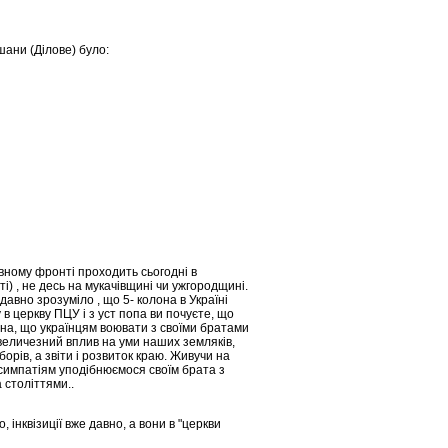
ушани (Ділове) було:
вному фронті проходить сьогодні в
і) , не десь на мукачівщині чи ужгородщині.
авно зрозуміло , що 5- колона в Україні
 в церкву ПЦУ і з уст попа ви почуєте, що
йна, що українцям воювати з своїми братами
 величезний вплив на уми наших земляків,
орів, а звіти і розвиток краю. Живучи на
симпатіям уподібнюємося своїм брата з
 століттями..
інквізиції вже давно, а вони в "церкви