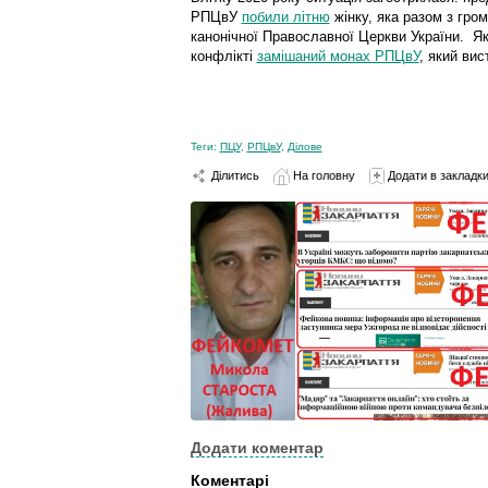
РПЦвУ
побили літню
жінку, яка разом з гро
канонічної Православної Церкви України. Як
конфлікті
замішаний монах РПЦвУ
, який вис
Теги:
ПЦУ
,
РПЦвУ
,
Ділове
Ділитись
На головну
Додати в закладк
Додати коментар
Коментарі