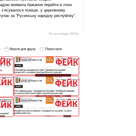
мадою виявила бажання перейти в лоно
 з’ясувалося пізніше, у церковному
тупає за “Русинську народну республіку”.
26 листопада 2020р.
и
Версія для друку
Переслати