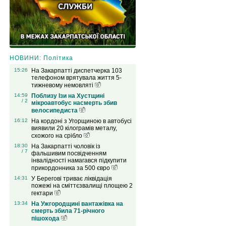
НОВИНИ: Політика
15:26
На Закарпатті диспетчерка 103
телефоном врятувала життя 5-
тижневому немовляті
14:59
Поблизу Ізи на Хустщині
/ 2
мікроавтобус насмерть збив
велосипедиста
16:12
На кордоні з Угорщиною в автобусі
виявили 20 кілограмів металу,
схожого на срібло
18:30
На Закарпатті чоловік із
/ 7
фальшивим посвідченням
інвалідності намагався підкупити
прикордонника за 500 євро
14:31
У Берегові триває ліквідація
пожежі на сміттєзвалищі площею 2
гектари
13:34
На Ужгородщині вантажівка на
смерть збила 71-річного
пішохода