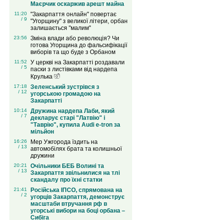
Маєрчик оскаржив арешт майна
11:20
"Закарпаття онлайн" повертає
/ 9
"Угорщину" з великої літери, орбан
залишається "малим"
23:56
Зміна влади або революція? Чи
готова Угорщина до фальсифікації
виборів та що буде з Орбаном
11:52
У церкві на Закарпатті роздавали
/ 5
паски з листівками від нардепа
Крулька
17:18
Зеленський зустрівся з
/ 12
угорською громадою на
Закарпатті
10:14
Дружина нардепа Лаби, який
/ 7
декларує старі "Латвію" і
"Таврію", купила Audi e-tron за
мільйон
16:26
Мер Ужгорода їздить на
/ 13
автомобілях брата та колишньої
дружини
20:21
Очільники БЕБ Волині та
/ 13
Закарпаття звільнилися на тлі
скандалу про їхні статки
21:41
Російська ІПСО, спрямована на
/ 2
угорців Закарпаття, демонструє
масштаби втручання рф в
угорські вибори на боці орбана –
Сибіга