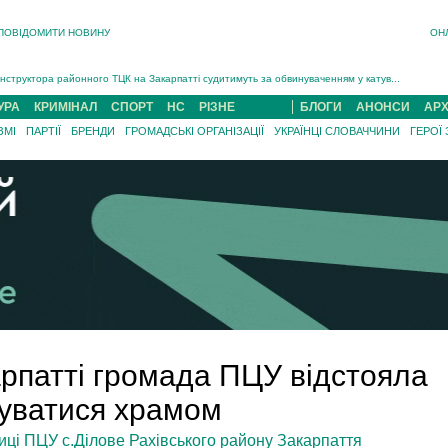
ПОВІДОМИТИ НОВИНУ
ОН
На війні загинув 26-річний військовий із Чинадійова на Мукачівщині Іван Симчин...
Інструктора районного ТЦК на Закарпатті судитимуть за обвинуваченням у катув...
В Ужгороді попрощаються із полеглим на війні з росією захисником Володимиром Йор�...
УРА
КРИМІНАЛ
СПОРТ
НС
РІЗНЕ
БЛОГИ
АНОНСИ
АРХ
В Ужгороді 5 серпня попрощаються із захисником Богданом Югасом, який два роки �...
ЗМІ
ПАРТІЇ
БРЕНДИ
ГРОМАДСЬКІ ОРГАНІЗАЦІЇ
УКРАЇНЦІ СЛОВАЧЧИНИ
ГЕРОЇ
Підтвердили загибель захисника із Нанкова на Хустщині Юліана Гербея (ФОТО)[/gree...
На війні з рф поліг військовий з Виноградова Ігнат Роздяловський (ФОТО)...
На війні загинув 26-річний військовий із Чинадійова на Мукачівщині �...
арпатті громада ПЦУ відстояла
туватися храмом
ці ПЦУ с.Ділове Рахівського району Закарпаття