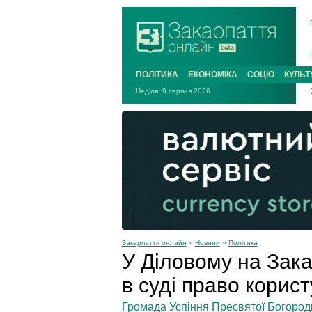
ПОЛІТИКА
ЕКОНОМІКА
СОЦІО
КУЛЬТ
Неділя, 9 серпня 2026
Закарпаття онлайн
»
Новини
»
Політика
У Діловому на Зак
в суді право корис
Громада Успіння Пресвятої Богороди