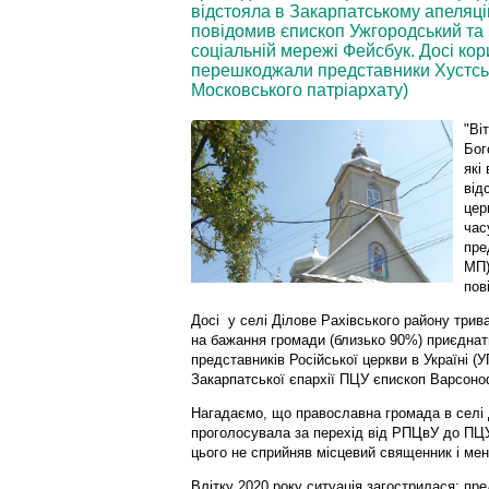
відстояла в Закарпатському апеляці
повідомив єпископ Ужгородський та 
соціальній мережі Фейсбук. Досі ко
перешкоджали представники Хустсько
Московського патріархату)
"Ві
Бог
які
від
цер
час
пре
МП)
пов
Досі у селі Ділове Рахівського району трив
на бажання громади (близько 90%) приєднат
представників Російської церкви в Україні (
Закарпатської єпархії ПЦУ єпископ Варсоно
Нагадаємо, що православна громада в селі 
проголосувала за перехід від РПЦвУ до ПЦУ
цього не сприйняв місцевий священник і мен
Влітку 2020 року ситуація загострилася: пре