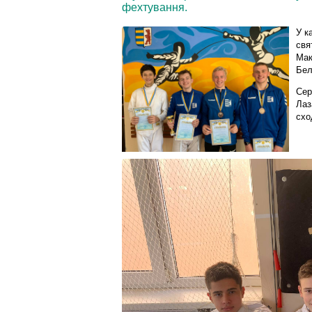
фехтування.
У к
свя
Мак
Бел
Сер
Лаз
схо