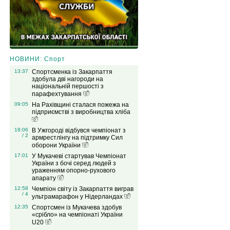
НОВИНИ: Спорт
13:37
Спортсменка із Закарпаття
здобула дві нагороди на
національній першості з
парафехтування
09:05
На Рахівщині сталася пожежа на
підприємстві з виробництва хліба
18:06
В Ужгороді відбувся чемпіонат з
/ 2
армрестлінгу на підтримку Сил
оборони України
17:01
У Мукачеві стартував Чемпіонат
України з бочі серед людей з
ураженням опорно-рухового
апарату
12:58
Чемпіон світу із Закарпаття виграв
/ 4
ультрамарафон у Нідерландах
12:35
Спортсмен із Мукачева здобув
«срібло» на чемпіонаті України
U20