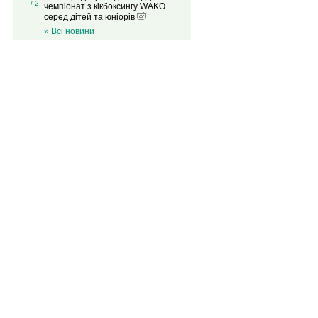
/ 2
чемпіонат з кікбоксингу WAKO
серед дітей та юніорів
» Всі новини