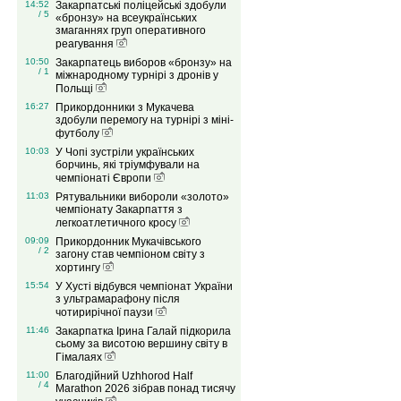
14:52
Закарпатські поліцейські здобули
/ 5
«бронзу» на всеукраїнських
змаганнях груп оперативного
реагування
10:50
Закарпатець виборов «бронзу» на
/ 1
міжнародному турнірі з дронів у
Польщі
16:27
Прикордонники з Мукачева
здобули перемогу на турнірі з міні-
футболу
10:03
У Чопі зустріли українських
борчинь, які тріумфували на
чемпіонаті Європи
11:03
Рятувальники вибороли «золото»
чемпіонату Закарпаття з
легкоатлетичного кросу
09:09
Прикордонник Мукачівського
/ 2
загону став чемпіоном світу з
хортингу
15:54
У Хусті відбувся чемпіонат України
з ультрамарафону після
чотирирічної паузи
11:46
Закарпатка Ірина Галай підкорила
сьому за висотою вершину світу в
Гімалаях
11:00
Благодійний Uzhhorod Half
/ 4
Marathon 2026 зібрав понад тисячу