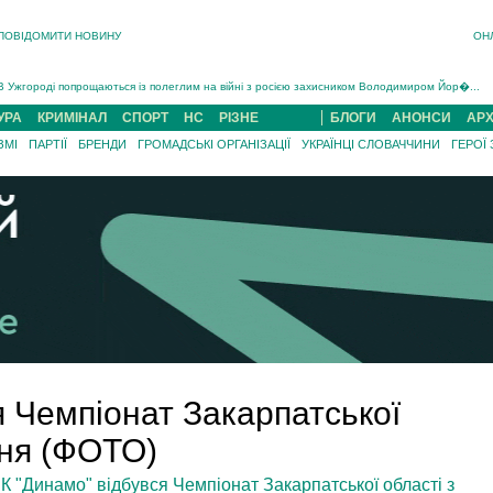
ПОВІДОМИТИ НОВИНУ
ОН
Інструктора районного ТЦК на Закарпатті судитимуть за обвинуваченням у катув...
В Ужгороді попрощаються із полеглим на війні з росією захисником Володимиром Йор�...
В Ужгороді 5 серпня попрощаються із захисником Богданом Югасом, який два роки �...
Підтвердили загибель захисника із Нанкова на Хустщині Юліана Гербея (ФОТО)[/gree...
УРА
КРИМІНАЛ
СПОРТ
НС
РІЗНЕ
БЛОГИ
АНОНСИ
АРХ
На війні з рф поліг військовий з Виноградова Ігнат Роздяловський (ФОТО)...
ЗМІ
ПАРТІЇ
БРЕНДИ
ГРОМАДСЬКІ ОРГАНІЗАЦІЇ
УКРАЇНЦІ СЛОВАЧЧИНИ
ГЕРОЇ
На Хустщині внаслідок ДТП за участі трьох авто постраждали 13 людей (ФОТО)...
Інструктора районного ТЦК на Закарпатті судитимуть за обвинувачен...
я Чемпіонат Закарпатської
ння (ФОТО)
 "Динамо" відбувся Чемпіонат Закарпатської області з