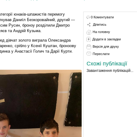
атегорії юнаків-шпажистів перемогу
0 Коментувати
ткував Даниїл Безкоровайний, другий —
Ділитись
сим Русин, бронзу розділили Дмитро
яєв та Андрій Кузьма.
На головну
Додати в закладки
ед дівчат золото виграла Олександра
аренко, срібло у Ксенії Куштан, бронзову
Версія для друку
динка у Анастасії Голич та Дарії Курти.
Переслати
Схожі публікації
Завантаження публікацій...