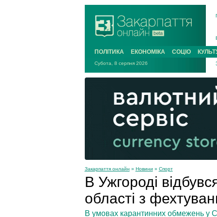
ПОЛІТИКА
ЕКОНОМІКА
СОЦІО
КУЛЬТ
Субота, 8 серпня 2026
Закарпаття онлайн
»
Новини
»
Спорт
В Ужгороді відбувс
області з фехтува
В умовах карантинних обмежень у СК