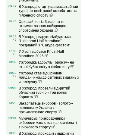
учасників
09:47
В Ужгороді стартував масштабний
турнір із повітряної акробатики та
пілонного спорту
16:43
Фристайліст із Закарпаття
отримав звання найкращого
спортсмена України
16:18
В Ужгороді вдруге відбудеться
/ 7
"Uzhhorod Half Marathon",
поєднаний з "Сакура-фестом"
17:30
У Хусті відбувся Khust Half
/ 4
Marathon 2026
18:32
Ужгородка здобула «бронзу» на
етапі Кубка світу з кікбоксингу
10:12
Ужгород став відбірковим
/ 2
майданчиком до світових змагань з
черліденгу
09:08
В Ужгороді провели відкритий
обласний турнір «Ігри воїнів
Карпат»
13:28
Закарпатець виборов «золото»
чемпіонату України з
гірськолижного спорту
09:01
Мукачівські прикордонники
вибороли «золото» на чемпіонаті
з гирьового спорту
18:23
В Ужгороді проходить відкритий